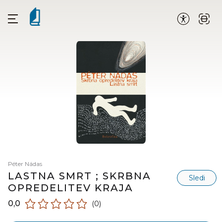
Péter Nádas
LASTNA SMRT ; SKRBNA
Sledi
OPREDELITEV KRAJA
0,0
(0)