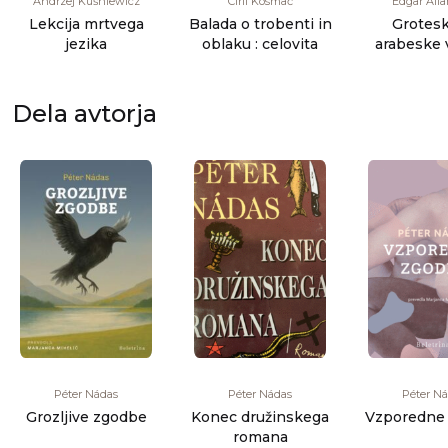
Andrzej Kuśniewicz
Ciril Kosmač
Edgar All
Lekcija mrtvega
Balada o trobenti in
Grotesk
jezika
oblaku : celovita
arabeske 
knjig
Dela avtorja
Péter Nádas
Péter Nádas
Péter N
Grozljive zgodbe
Konec družinskega
Vzporedne
romana