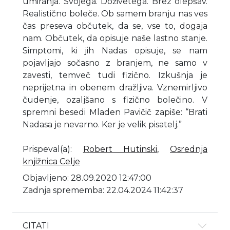
umiranja. Svojega. Doživetega. Brez olepšav.
Realistično boleče. Ob samem branju nas ves
čas preseva občutek, da se, vse to, dogaja
nam. Občutek, da opisuje naše lastno stanje.
Simptomi, ki jih Nadas opisuje, se nam
pojavljajo sočasno z branjem, ne samo v
zavesti, temveč tudi fizično. Izkušnja je
neprijetna in obenem dražljiva. Vznemirljivo
čudenje, ozaljšano s fizično bolečino. V
spremni besedi Mladen Pavičič zapiše: “Brati
Nadasa je nevarno. Ker je velik pisatelj.”
Prispeval(a)
:
Robert Hutinski
,
Osrednja
knjižnica Celje
Objavljeno: 28.09.2020 12:47:00
Zadnja sprememba: 22.04.2024 11:42:37
CITATI