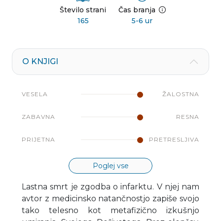
Število strani
Čas branja
165
5-6 ur
O KNJIGI
VESELA
ŽALOSTNA
ZABAVNA
RESNA
PRIJETNA
PRETRESLJIVA
Poglej vse
Lastna smrt je zgodba o infarktu. V njej nam
avtor z medicinsko natančnostjo zapiše svojo
tako telesno kot metafizično izkušnjo