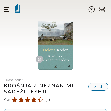
e
Helena Koder
KROŠNJA Z NEZNANIMI
Sledi
SADEŽI : ESEJI
4,5
(4)