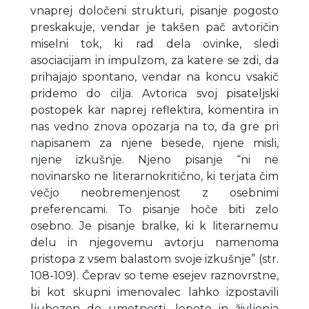
vnaprej določeni strukturi, pisanje pogosto
preskakuje, vendar je takšen pač avtoričin
miselni tok, ki rad dela ovinke, sledi
asociacijam in impulzom, za katere se zdi, da
prihajajo spontano, vendar na koncu vsakič
pridemo do cilja. Avtorica svoj pisateljski
postopek kar naprej reflektira, komentira in
nas vedno znova opozarja na to, da gre pri
napisanem za njene besede, njene misli,
njene izkušnje. Njeno pisanje “ni ne
novinarsko ne literarnokritično, ki terjata čim
večjo neobremenjenost z osebnimi
preferencami. To pisanje hoče biti zelo
osebno. Je pisanje bralke, ki k literarnemu
delu in njegovemu avtorju namenoma
pristopa z vsem balastom svoje izkušnje” (str.
108-109). Čeprav so teme esejev raznovrstne,
bi kot skupni imenovalec lahko izpostavili
ljubezen do umetnosti, lepote in življenja