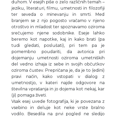
duhom. V esejih piše o zelo različnih temah –
jeziku, literaturi, filmu, umetnosti in filozofiji
ter seveda o minevanju in smrti. Med
branjem se z njo pogosto vračamo v njeno
otroštvo in mladost ter spoznavamo oziroma
srečujemo njene sodobnike. Eseje lahko
beremo kot napotke, kaj in kako brati (pa
tudi gledati, poslušati), pri tem pa je
pomembno poudariti, da avtorica pri
dojemanju umetnosti oziroma umetniških
del vedno izhaja iz sebe in svojih občutkov
oziroma čustev. Prepričana je, da je to (edini)
pravi način, kako vstopati v dialog z
umetnostjo, v kateri najde odgovore na
številna vprašanja in jo dojema kot nekaj, kar
(ji) pomaga živeti.
Vsak esej uvede fotografija, ki je povezana z
vsebino in deluje kot neke vrste bralno
vodilo. Besedila na prvi pogled ne sledijo