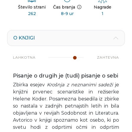
Število strani
Čas branja
Nagrade
262
8-9 ur
1
O KNJIGI
LAHKOTNA
ZAHTEVNA
Pisanje o drugih je (tudi) pisanje o sebi
Zbirka esejev
Krošnja z neznanimi sadeži
je
knjižni prvenec scenaristke in režiserke
Helene Koder. Posamezna besedila iz zbirke
so nastala v zadnjih petnajstih letih in bila
objavljena v revijah Sodobnost in Literatura.
Avtorico v knjigi spoznamo kot osebo, ki po
svetu hodi z odprtimi očmi in odprtim