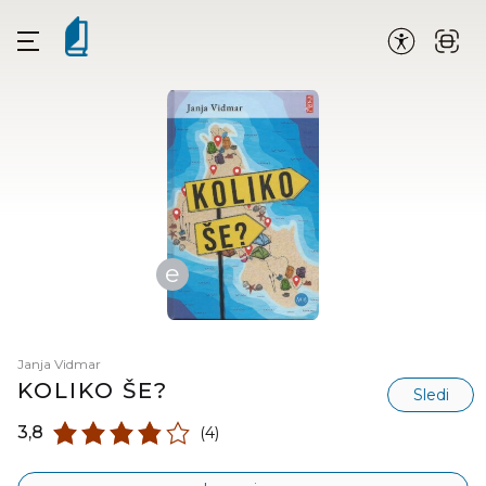
e
Janja Vidmar
KOLIKO ŠE?
Sledi
3,8
(4)