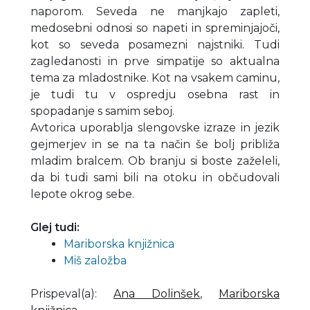
naporom. Seveda ne manjkajo zapleti,
medosebni odnosi so napeti in spreminjajoči,
kot so seveda posamezni najstniki. Tudi
zagledanosti in prve simpatije so aktualna
tema za mladostnike. Kot na vsakem caminu,
je tudi tu v ospredju osebna rast in
spopadanje s samim seboj.
Avtorica uporablja slengovske izraze in jezik
gejmerjev in se na ta način še bolj približa
mladim bralcem. Ob branju si boste zaželeli,
da bi tudi sami bili na otoku in občudovali
lepote okrog sebe.
Glej tudi:
Mariborska knjižnica
Miš založba
Prispeval(a)
:
Ana Dolinšek
,
Mariborska