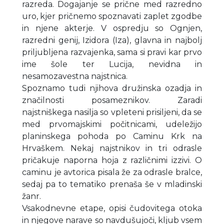
razreda. Dogajanje se prične med razredno
uro, kjer pričnemo spoznavati zaplet zgodbe
in njene akterje. V ospredju so Ognjen,
razredni genij, Izidora (Iza), glavna in najbolj
priljubljena razvajenka, sama si pravi kar prvo
ime šole ter Lucija, nevidna in
nesamozavestna najstnica.
Spoznamo tudi njihova družinska ozadja in
značilnosti posameznikov. Zaradi
najstniškega nasilja so vpleteni prisiljeni, da se
med prvomajskimi počitnicami, udeležijo
planinskega pohoda po Caminu Krk na
Hrvaškem. Nekaj najstnikov in tri odrasle
pričakuje naporna hoja z različnimi izzivi. O
caminu je avtorica pisala že za odrasle bralce,
sedaj pa to tematiko prenaša še v mladinski
žanr.
Vsakodnevne etape, opisi čudovitega otoka
in njegove narave so navdušujoči, kljub vsem