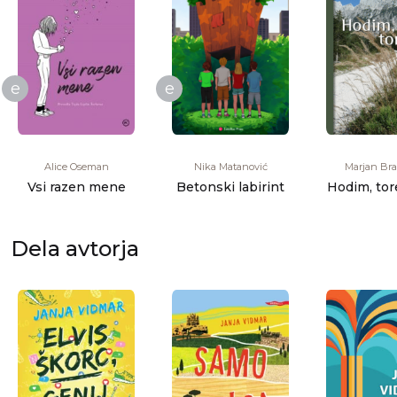
e
e
Alice Oseman
Nika Matanović
Marjan Br
Vsi razen mene
Betonski labirint
Hodim, tor
Dela avtorja