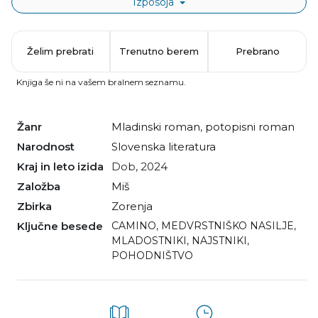
Izposoja
Želim prebrati
Trenutno berem
Prebrano
Knjiga še ni na vašem bralnem seznamu.
Žanr
mladinski roman
,
potopisni roman
Narodnost
slovenska literatura
Kraj in leto izida
Dob, 2024
Založba
Miš
Zbirka
Zorenja
Ključne besede
CAMINO
,
MEDVRSTNIŠKO NASILJE
,
MLADOSTNIKI
,
NAJSTNIKI
,
POHODNIŠTVO