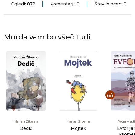
Ogledi: 872
Komentarji: 0
Število ocen: 0
Morda vam bo všeč tudi
Marjan Žiberna
Marjan Žiberna
Petra Vlad
Dedič
Mojtek
Evforija 
kilome