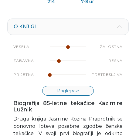
214
7-8 ur
O KNJIGI
VESELA
ŽALOSTNA
ZABAVNA
RESNA
PRIJETNA
PRETRESLJIVA
Poglej vse
Biografija 85-letne tekačice Kazimire
Lužnik
Druga knjiga Jasmine Kozina Praprotnik se
ponovno loteva posebne zgodbe ženske
tekačice. V svoji prvi biografiji je odkrito