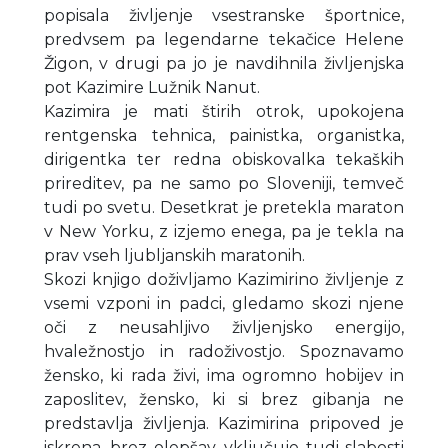
popisala življenje vsestranske športnice,
predvsem pa legendarne tekačice Helene
Žigon, v drugi pa jo je navdihnila življenjska
pot Kazimire Lužnik Nanut.
Kazimira je mati štirih otrok, upokojena
rentgenska tehnica, painistka, organistka,
dirigentka ter redna obiskovalka tekaških
prireditev, pa ne samo po Sloveniji, temveč
tudi po svetu. Desetkrat je pretekla maraton
v New Yorku, z izjemo enega, pa je tekla na
prav vseh ljubljanskih maratonih.
Skozi knjigo doživljamo Kazimirino življenje z
vsemi vzponi in padci, gledamo skozi njene
oči z neusahljivo življenjsko energijo,
hvaležnostjo in radoživostjo. Spoznavamo
žensko, ki rada živi, ima ogromno hobijev in
zaposlitev, žensko, ki si brez gibanja ne
predstavlja življenja. Kazimirina pripoved je
iskrena, brez olepšav, vključuje tudi slabosti