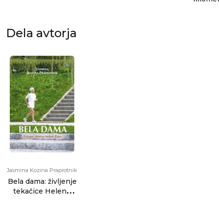
Pirenejev o
morj
Dela avtorja
Jasmina Kozina Praprotnik
Bela dama: življenje
tekačice Helene
Žigon: roman v 42
tisoč [...]