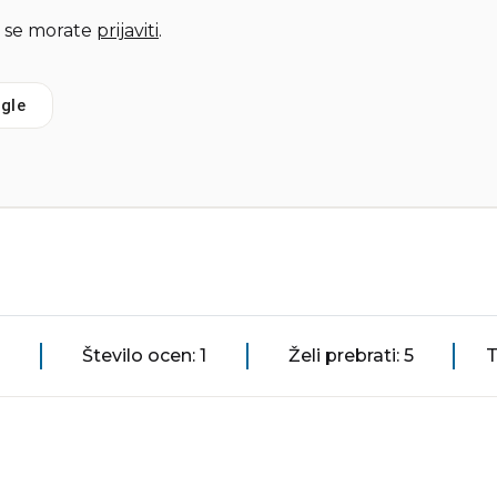
 se morate
prijaviti
.
gle
Število ocen: 1
Želi prebrati: 5
T