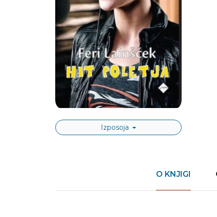
Izposoja
O KNJIGI