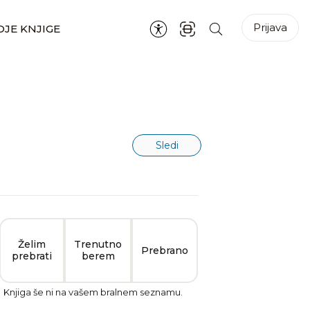
Prijava
JE KNJIGE
Sledi
Želim
Trenutno
Prebrano
prebrati
berem
Knjiga še ni na vašem bralnem seznamu.