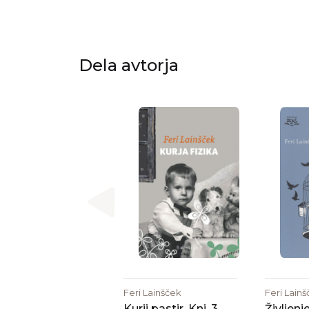
Dela avtorja
Feri Lainšček
Feri Lain
Kurji pastir. Knj. 3,
Življenj