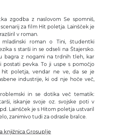
ratka zgodba z naslovom Se spomniš,
scenarij za film Hit poletja. Lainšček je
azširil v roman.
 mladinski roman o Tini, študentki
ika s starši in se odseli na Štajersko.
u bagra z nogami na trdnih tleh, kar
eli postati pevka. To ji uspe s pomočjo
hit poletja, vendar ne ve, da se je
sbene industrije, ki od nje hoče več,
roblemski in se dotika več tematik:
rši, iskanje svoje oz. svojske poti v
ipd. Lainšček je s Hitom poletja ustvaril
elo, zanimivo tudi za odrasle bralce.
 knjižnica Grosuplje