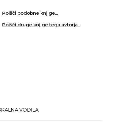
Poišči podobne knjige...
Poišči druge knjige tega avtorja...
BRALNA VODILA