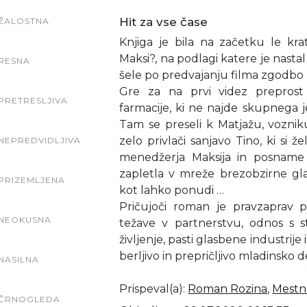
Hit za vse čase
ŽALOSTNA
Knjiga je bila na začetku le k
Maksi?, na podlagi katere je nastal 
RESNA
šele po predvajanju filma zgodbo r
Gre za na prvi videz preprost
PRETRESLJIVA
farmacije, ki ne najde skupnega jez
Tam se preseli k Matjažu, voznik
zelo privlači sanjavo Tino, ki si ž
NEPREDVIDLJIVA
menedžerja Maksija in posname 
zapletla v mreže brezobzirne gla
PRIZEMLJENA
kot lahko ponudi …
Pričujoči roman je pravzaprav p
NEOKUSNA
težave v partnerstvu, odnos s sta
življenje, pasti glasbene industrije 
berljivo in prepričljivo mladinsko d
NASILNA
Prispeval(a)
:
Roman Rozina
,
Mestna
ČRNOGLEDA