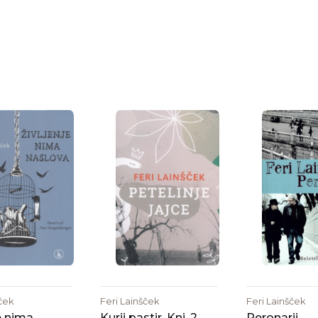
šček
Feri Lainšček
Feri Lainšček
e nima
Kurji pastir. Knj. 2,
Peronarji