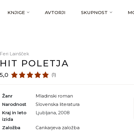
KNJIGE
AVTORJI
SKUPNOST
MO
Feri Lainšček
HIT POLETJA
5,0
(1)
Žanr
mladinski roman
Narodnost
slovenska literatura
Kraj in leto
Ljubljana, 2008
izida
Založba
Cankarjeva založba