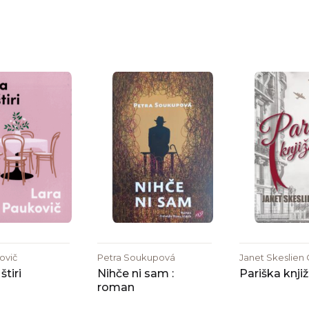
ovič
Petra Soukupová
Janet Skeslien 
štiri
Nihče ni sam :
Pariška knji
roman