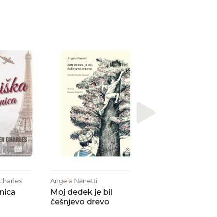
Hanna Faber
Whitney Houston
pevka, ki je z
glasom očarala s
Charles
Angela Nanetti
žnica
Moj dedek je bil
češnjevo drevo