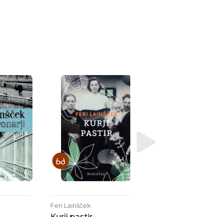
Nagrajena
Feri Lainšček
Prvotnost : poe
o ljubezni
Feri Lainšček
Kurji pastir