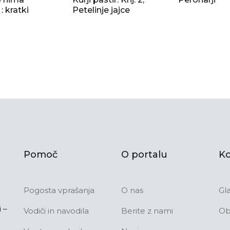
: kratki
Petelinje jajce
Pomoč
O portalu
Ko
Pogosta vprašanja
O nas
Gl
 –
Vodiči in navodila
Berite z nami
Ob