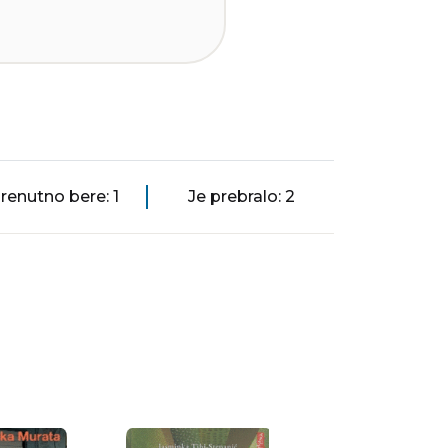
renutno bere: 1
Je prebralo: 2
e