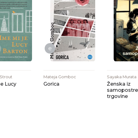
e
 Strout
Mateja Gomboc
Sayaka Murata
je Lucy
Gorica
Ženska iz
samopostre
trgovine