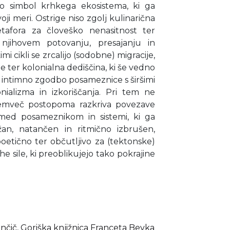
jo simbol krhkega ekosistema, ki ga
i meri. Ostrige niso zgolj kulinarična
tafora za človeško nenasitnost ter
V njihovem potovanju, presajanju in
mi cikli se zrcalijo (sodobne) migracije,
le ter kolonialna dediščina, ki še vedno
a intimno zgodbo posameznice s širšimi
lonializma in izkoriščanja. Pri tem ne
temveč postopoma razkriva povezave
med posameznikom in sistemi, ki ga
ržan, natančen in ritmično izbrušen,
oetično ter občutljivo za (tektonske)
e sile, ki preoblikujejo tako pokrajine
nčič
,
Goriška knjižnica Franceta Bevka