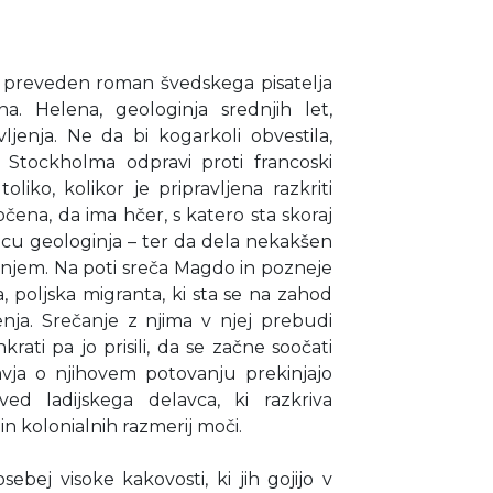
o preveden roman švedskega pisatelja
na. Helena, geologinja srednjih let,
ljenja. Ne da bi kogarkoli obvestila,
z Stockholma odpravi proti francoski
oliko, kolikor je pripravljena razkriti
čena, da ima hčer, s katero sta skoraj
licu geologinja – ter da dela nekakšen
enjem. Na poti sreča Magdo in pozneje
 poljska migranta, ki sta se na zahod
jenja. Srečanje z njima v njej prebudi
rati pa jo prisili, da se začne soočati
avja o njihovem potovanju prekinjajo
ved ladijskega delavca, ki razkriva
in kolonialnih razmerij moči.
ebej visoke kakovosti, ki jih gojijo v