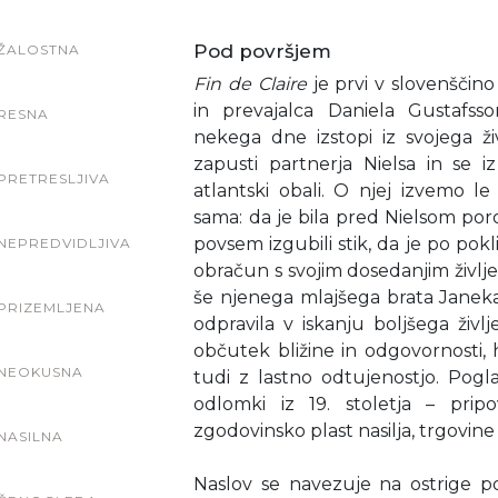
Pod površjem
ŽALOSTNA
Fin de Claire
je prvi v slovenščin
in prevajalca Daniela Gustafsso
RESNA
nekega dne izstopi iz svojega živ
zapusti partnerja Nielsa in se i
PRETRESLJIVA
atlantski obali. O njej izvemo le t
sama: da je bila pred Nielsom poro
povsem izgubili stik, da je po pok
NEPREDVIDLJIVA
obračun s svojim dosedanjim življ
še njenega mlajšega brata Janeka,
PRIZEMLJENA
odpravila v iskanju boljšega živl
občutek bližine in odgovornosti, hk
NEOKUSNA
tudi z lastno odtujenostjo. Pogl
odlomki iz 19. stoletja – pripo
zgodovinsko plast nasilja, trgovine 
NASILNA
Naslov se navezuje na ostrige pos