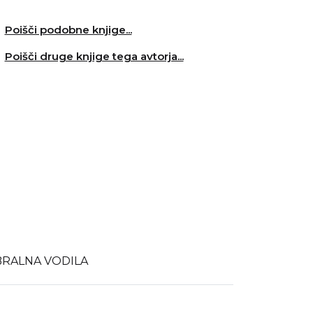
Poišči podobne knjige...
Poišči druge knjige tega avtorja...
BRALNA VODILA