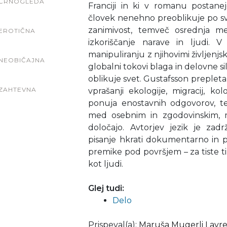
ČRNOGLEDA
Franciji in ki v romanu postane
človek nenehno preoblikuje po svoj
zanimivost, temveč osrednja me
EROTIČNA
izkoriščanje narave in ljudi. 
manipuliranju z njihovimi življenjski
NEOBIČAJNA
globalni tokovi blaga in delovne si
oblikuje svet. Gustafsson preplet
ZAHTEVNA
vprašanji ekologije, migracij, ko
ponuja enostavnih odgovorov, 
med osebnim in zgodovinskim, 
določajo. Avtorjev jezik je zad
pisanje hkrati dokumentarno in p
premike pod površjem – za tiste tih
kot ljudi.
Glej tudi:
Delo
Prispeval(a)
:
Maruša Mugerli Lavre