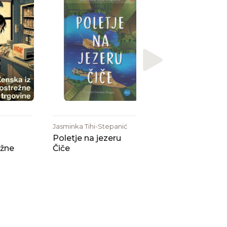
Nagrajena
Anja Mugerli
Pričakovanja
Jasminka Tihi-Stepanić
Poletje na jezeru
žne
Čiče