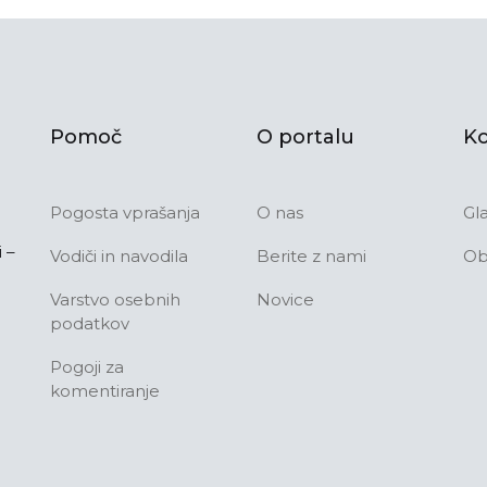
Pomoč
O portalu
Ko
Pogosta vprašanja
O nas
Gl
 –
Vodiči in navodila
Berite z nami
Ob
Varstvo osebnih
Novice
podatkov
Pogoji za
komentiranje