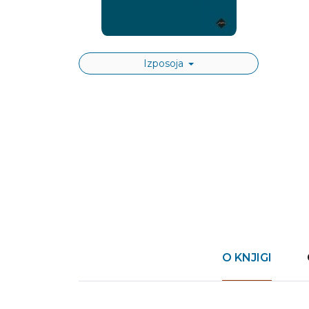
Izposoja
O KNJIGI