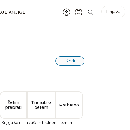
Prijava
JE KNJIGE
Sledi
Želim
Trenutno
Prebrano
prebrati
berem
Knjiga še ni na vašem bralnem seznamu.