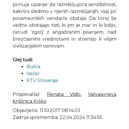
ponuja upanje: da razmišljujoča senzibilnost,
kakršni sledimo v njenih razmišljanjih, vsaj pri
posameznikih vendarle obstaja. Da torej še
vedno obstajajo tisti, ki jim je mar in ki bdijo,
četudi ‘zgolj’ z angažiranim pisanjem, nad
brezčasnimi vrednotami in stremijo k višjim
civilizacijskim osnovam.
Glej tudi:
Bukla
Večer
RTV Slovenija
Prispeval(a)
:
Renata Vidic
,
Valvasorjeva
knjižnica Krško
Objavljeno: 11.10.2017 08:14:03
Zadnja sprememba: 22.04.2024 11:34:55