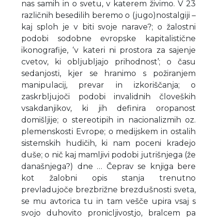
nas samih in o svetu, v katerem živimo. V 23
različnih besedilih beremo o (jugo)nostalgiji –
kaj sploh je v biti svoje narave?; o žalostni
podobi sodobne evropske kapitalistične
ikonografije, ‘v kateri ni prostora za sajenje
cvetov, ki obljubljajo prihodnost’; o času
sedanjosti, kjer se hranimo s požiranjem
manipulacij, prevar in izkoriščanja; o
zaskrbljujoči podobi invalidnih človeških
vsakdanjikov, ki jih definira oropanost
domišljije; o stereotipih in nacionalizmih oz.
plemenskosti Evrope; o medijskem in ostalih
sistemskih hudičih, ki nam poceni kradejo
duše; o nič kaj mamljivi podobi jutrišnjega (že
današnjega?) dne … Čeprav se knjiga bere
kot žalobni opis stanja trenutno
prevladujoče brezbrižne brezdušnosti sveta,
se mu avtorica tu in tam vešče upira vsaj s
svojo duhovito pronicljivostjo, bralcem pa