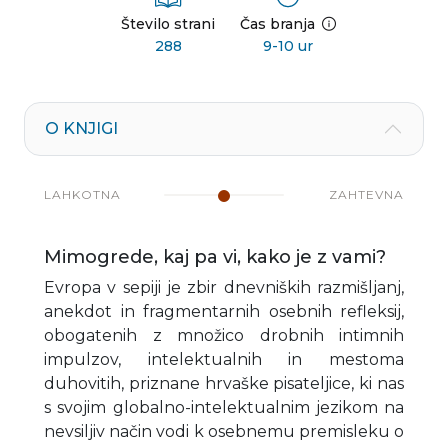
Število strani
Čas branja
288
9-10 ur
O KNJIGI
LAHKOTNA
ZAHTEVNA
Mimogrede, kaj pa vi, kako je z vami?
Evropa v sepiji je zbir dnevniških razmišljanj,
anekdot in fragmentarnih osebnih refleksij,
obogatenih z množico drobnih intimnih
impulzov, intelektualnih in mestoma
duhovitih, priznane hrvaške pisateljice, ki nas
s svojim globalno-intelektualnim jezikom na
nevsiljiv način vodi k osebnemu premisleku o