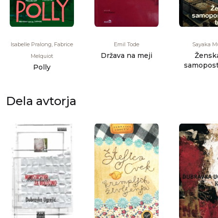
Isabelle Pralong, Fabrice
Emil Tode
Sayaka M
Država na meji
Ženska
Melquiot
samopost
Polly
trgov
Dela avtorja