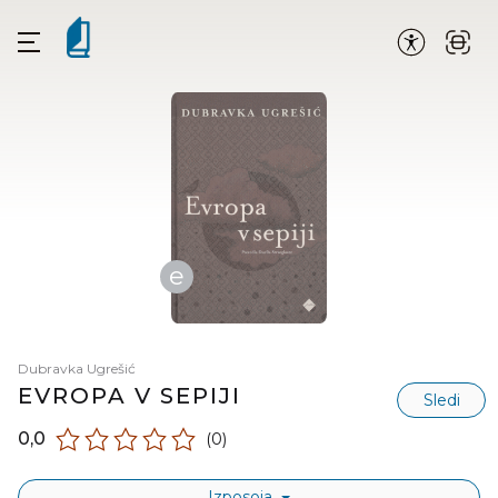
e
Dubravka Ugrešić
EVROPA V SEPIJI
Sledi
0,0
(0)
Izposoja