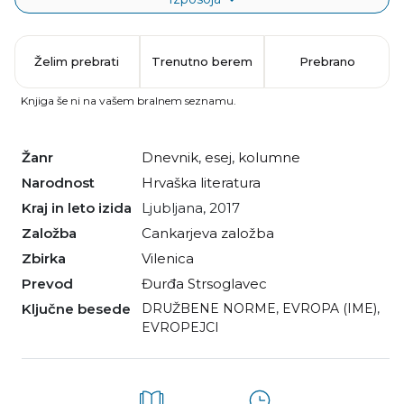
Želim prebrati
Trenutno berem
Prebrano
Knjiga še ni na vašem bralnem seznamu.
Žanr
dnevnik
,
esej
,
kolumne
Narodnost
hrvaška literatura
Kraj in leto izida
Ljubljana, 2017
Založba
Cankarjeva založba
Zbirka
Vilenica
Prevod
Đurđa Strsoglavec
Ključne besede
DRUŽBENE NORME
,
EVROPA (IME)
,
EVROPEJCI