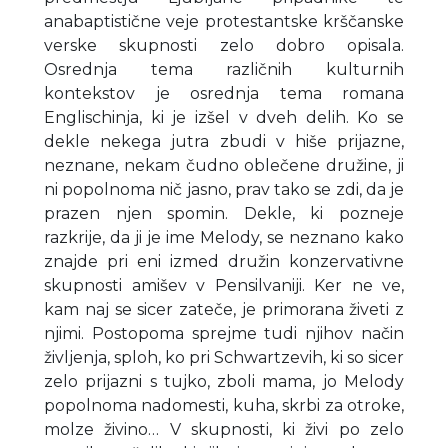
anabaptistične veje protestantske krščanske
verske skupnosti zelo dobro opisala.
Osrednja tema različnih kulturnih
kontekstov je osrednja tema romana
Englischinja, ki je izšel v dveh delih. Ko se
dekle nekega jutra zbudi v hiše prijazne,
neznane, nekam čudno oblečene družine, ji
ni popolnoma nič jasno, prav tako se zdi, da je
prazen njen spomin. Dekle, ki pozneje
razkrije, da ji je ime Melody, se neznano kako
znajde pri eni izmed družin konzervativne
skupnosti amišev v Pensilvaniji. Ker ne ve,
kam naj se sicer zateče, je primorana živeti z
njimi. Postopoma sprejme tudi njihov način
življenja, sploh, ko pri Schwartzevih, ki so sicer
zelo prijazni s tujko, zboli mama, jo Melody
popolnoma nadomesti, kuha, skrbi za otroke,
molze živino… V skupnosti, ki živi po zelo