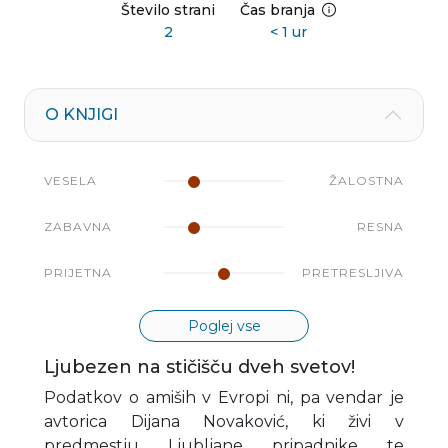
Število strani
Čas branja
2
< 1 ur
O KNJIGI
VESELA
ŽALOSTNA
ZABAVNA
RESNA
PRIJETNA
PRETRESLJIVA
Poglej vse
Ljubezen na stičišču dveh svetov!
Podatkov o amiših v Evropi ni, pa vendar je
avtorica Dijana Novaković, ki živi v
predmestju Ljubljane pripadnike te