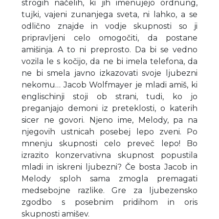
strogih načelih, ki jih imenujejo ordnung,
tujki, vajeni zunanjega sveta, ni lahko, a se
odlično znajde in vodje skupnosti so ji
pripravljeni celo omogočiti, da postane
amišinja. A to ni preprosto. Da bi se vedno
vozila le s kočijo, da ne bi imela telefona, da
ne bi smela javno izkazovati svoje ljubezni
nekomu… Jacob Wolfmayer je mladi amiš, ki
englischinji stoji ob strani, tudi, ko jo
preganjajo demoni iz preteklosti, o katerih
sicer ne govori. Njeno ime, Melody, pa na
njegovih ustnicah posebej lepo zveni. Po
mnenju skupnosti celo preveč lepo! Bo
izrazito konzervativna skupnost popustila
mladi in iskreni ljubezni? Če bosta Jacob in
Melody sploh sama zmogla premagati
medsebojne razlike. Gre za ljubezensko
zgodbo s posebnim pridihom in oris
skupnosti amišev.