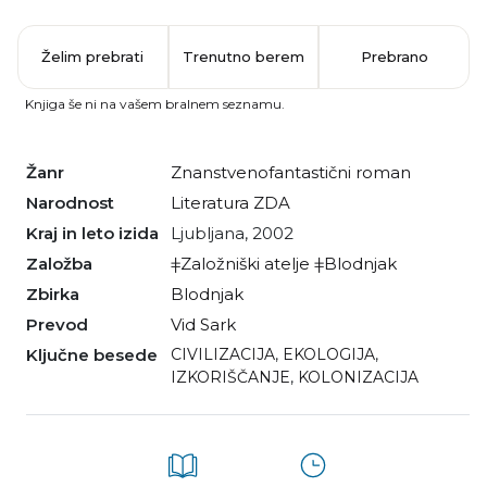
Želim prebrati
Trenutno berem
Prebrano
Knjiga še ni na vašem bralnem seznamu.
Žanr
znanstvenofantastični roman
Narodnost
literatura ZDA
Kraj in leto izida
Ljubljana, 2002
Založba
ǂZaložniški atelje ǂBlodnjak
Zbirka
Blodnjak
Prevod
Vid Sark
Ključne besede
CIVILIZACIJA
,
EKOLOGIJA
,
IZKORIŠČANJE
,
KOLONIZACIJA