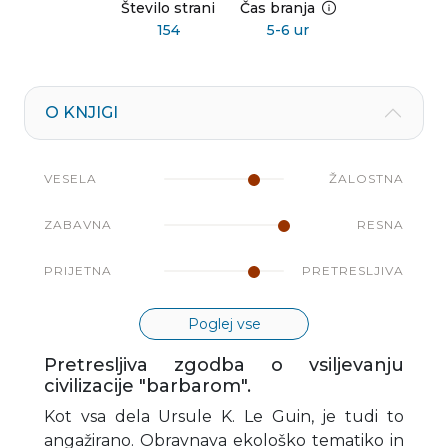
Število strani
Čas branja
154
5-6 ur
O KNJIGI
VESELA
ŽALOSTNA
ZABAVNA
RESNA
PRIJETNA
PRETRESLJIVA
Poglej vse
Pretresljiva zgodba o vsiljevanju
civilizacije "barbarom".
Kot vsa dela Ursule K. Le Guin, je tudi to
angažirano. Obravnava ekološko tematiko in