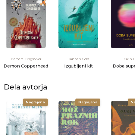
Barbara Kingsolver
Hannah Gold
Cixin L
Demon Copperhead
Izgubljeni kit
Doba sup
Dela avtorja
Nagrajena
Nagrajena
N