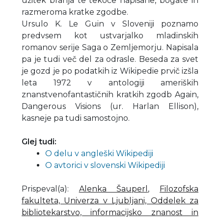
užitek branja te tekoče napisane, bogate in
razmeroma kratke zgodbe.
Ursulo K. Le Guin v Sloveniji poznamo
predvsem kot ustvarjalko mladinskih
romanov serije Saga o Zemljemorju. Napisala
pa je tudi več del za odrasle. Beseda za svet
je gozd je po podatkih iz Wikipedie prvič izšla
leta 1972 v antologiji ameriških
znanstvenofantastičnih kratkih zgodb Again,
Dangerous Visions (ur. Harlan Ellison),
kasneje pa tudi samostojno.
Glej tudi:
O delu v angleški Wikipediji
O avtorici v slovenski Wikipediji
Prispeval(a)
:
Alenka Šauperl
,
Filozofska
fakulteta, Univerza v Ljubljani, Oddelek za
bibliotekarstvo, informacijsko znanost in