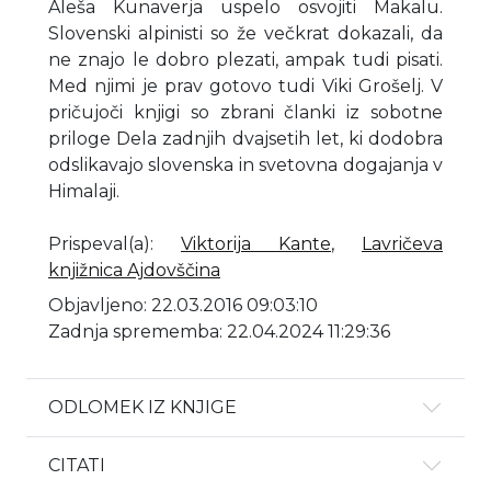
Aleša Kunaverja uspelo osvojiti Makalu.
Slovenski alpinisti so že večkrat dokazali, da
ne znajo le dobro plezati, ampak tudi pisati.
Med njimi je prav gotovo tudi Viki Grošelj. V
pričujoči knjigi so zbrani članki iz sobotne
priloge Dela zadnjih dvajsetih let, ki dodobra
odslikavajo slovenska in svetovna dogajanja v
Himalaji.
Prispeval(a)
:
Viktorija Kante
,
Lavričeva
knjižnica Ajdovščina
Objavljeno: 22.03.2016 09:03:10
Zadnja sprememba: 22.04.2024 11:29:36
ODLOMEK IZ KNJIGE
CITATI