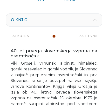
273
9-10 ur
O KNJIGI
LAHKOTNA
ZAHTEVNA
40 let prvega slovenskega vzpona na
osemtisočak
Viki Grošelj, vrhunski alpinist, himalajec,
gorski reševalec in gorski vodnik, je Slovenec
z največ preplezanimi osemtisočaki in prvi
Slovenec, ki se je povzpel na vse najvišje
vrhove kontinentov. Knjiga Vikija Grošlja je
izšla ob 40. letnici prvega slovenskega
vzpona na osemtisočak. 15. oktobra 1975 je
namreč skupini alpinistov pod vodstvom