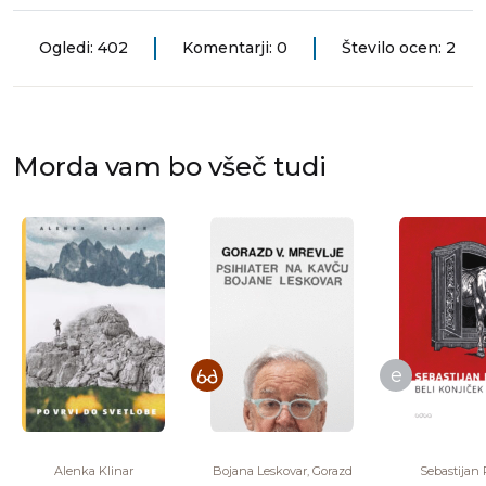
Ogledi: 402
Komentarji: 0
Število ocen: 2
Morda vam bo všeč tudi
e
Alenka Klinar
Bojana Leskovar, Gorazd
Sebastijan 