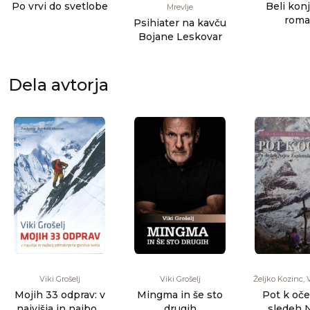
Po vrvi do svetlobe
Beli konj
Mrevlje
rom
Psihiater na kavču
Bojane Leskovar
Dela avtorja
Viki Grošelj
Viki Grošelj
Željko Kozinc, V
Mojih 33 odprav: v
Mingma in še sto
Pot k oče
najvišja in najbolj
drugih
sledeh 