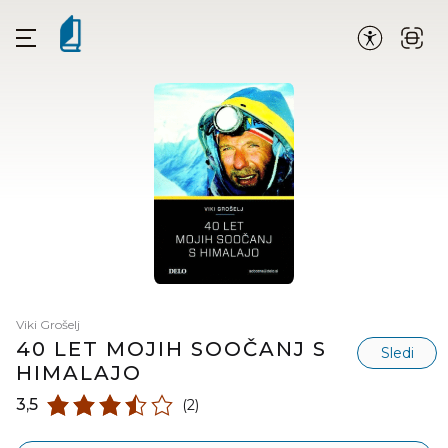
Viki Grošelj
40 LET MOJIH SOOČANJ S
Sledi
HIMALAJO
3,5
(2)