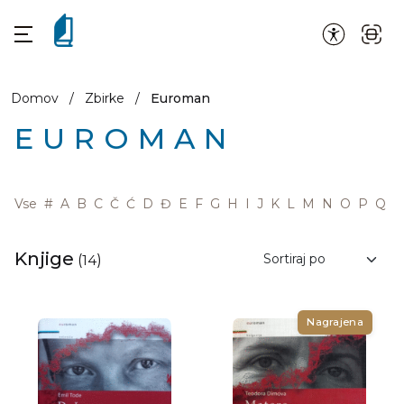
Domov
/
Zbirke
/
Euroman
EUROMAN
Vse
#
A
B
C
Č
Ć
D
Đ
E
F
G
H
I
J
K
L
M
N
O
P
Q
R
Knjige
(
14
)
Nagrajena