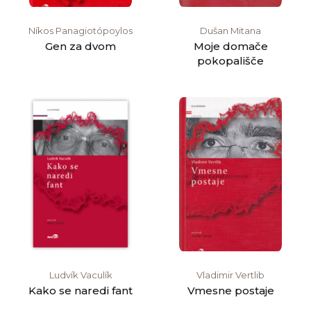
Níkos Panagiotópoylos
Dušan Mitana
Gen za dvom
Moje domače
pokopališče
Ludvík Vaculík
Vladimir Vertlib
Kako se naredi fant
Vmesne postaje