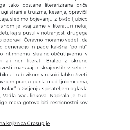
ga tako postane literarizirana priča
i strani altruizma, kesanja, opravičil
aja, sledimo bojevanju z bivšo ljubico
 sinom je vsaj zame v literaturi nekaj
eti, kaj si pustil v notranjosti drugega
lo popravil. Čeravno moramo vedeti, da
jo generacijo in pade kakšna “po riti”.
o intimnemu, skrajno občutljivemu, v
 ali nori literati. Bralec z iskreno
esti marsikaj o skrajnostih v sebi in
ilo z Ludovikom v resnici lahko živeti.
javnem pranju perila med ljubimcema,
Kolar” o življenju s pisateljem oglasila
 Vadla Vaculinkova. Napisala je tudi
njige mora gotovo biti resničnostni šov
a knjižnica Grosuplje