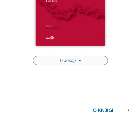
Izposoja
O KNJIGI