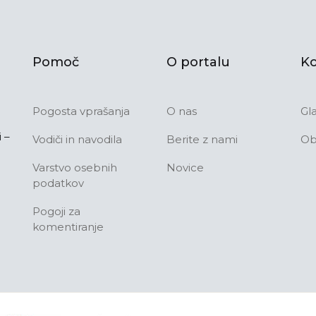
Pomoč
O portalu
Ko
Pogosta vprašanja
O nas
Gl
 –
Vodiči in navodila
Berite z nami
Ob
Varstvo osebnih
Novice
podatkov
Pogoji za
komentiranje