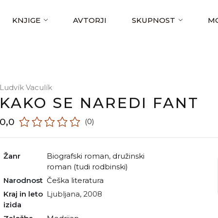
KNJIGE
AVTORJI
SKUPNOST
MO
Ludvík Vaculík
KAKO SE NAREDI FANT
0,0
(0)
Žanr
biografski roman
,
družinski
roman (tudi rodbinski)
Narodnost
češka literatura
Kraj in leto
Ljubljana, 2008
izida