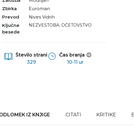
Založba
Modrijan
Zbirka
Euroman
Prevod
Nives Vidrih
Ključne
NEZVESTOBA
,
OČETOVSTVO
besede
Število strani
Čas branja
329
10-11 ur
ODLOMEK IZ KNJIGE
CITATI
KRITIKE