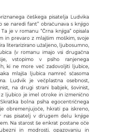
priznanega češkega pisatelja Ludvika
o se naredi fant” obračunava s knjigo
 Ta je v romanu “Črna knjiga” opisala
em in prevaro z mlajšim moškim, svoje
ra literarizirano užaljeno, ljubosumno,
jubica (v romanu imajo vsi drugačna
ije, vstopimo v psiho ranjenega
h, ki ne more več zadovoljiti ljubice,
Vsaka mlajša ljubica namreč sčasoma
ama. Ludvik je večplastna osebnost,
onist, na drugi strani babjek, šovinist,
z ljubico je imel otroke in izmenično
ni. Skratka bolna psiha egocentričnega
nje obremenjujoče, hkrati pa iskreno,
r nas pisatelj v drugem delu knjige
em. Na starost še enkrat postane oče
ubezni in modrosti, opazovanju in