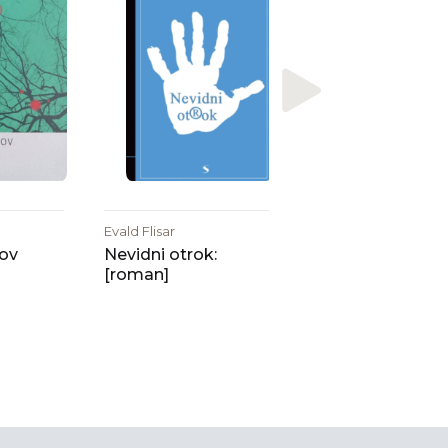
Ignacio Larrañaga
Srečen zakon : da
se vajina ljubeze
vsak dan obnavlj
Evald Flisar
ov
Nevidni otrok:
[roman]