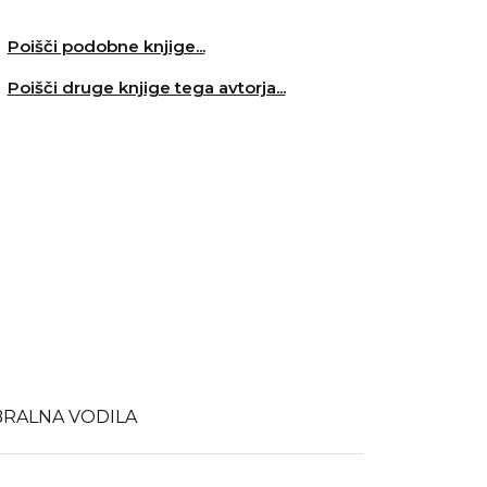
Poišči podobne knjige...
Poišči druge knjige tega avtorja...
BRALNA VODILA