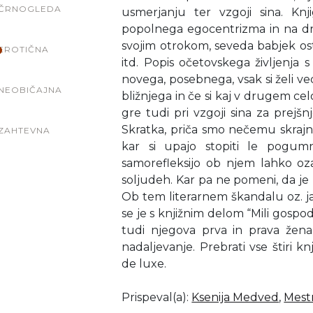
ČRNOGLEDA
usmerjanju ter vzgoji sina. Knji
popolnega egocentrizma in na drug
svojim otrokom, seveda babjek ost
EROTIČNA
itd. Popis očetovskega življenja s
novega, posebnega, vsak si želi ved
NEOBIČAJNA
bližnjega in če si kaj v drugem ce
gre tudi pri vzgoji sina za prejšn
Skratka, priča smo nečemu skrajn
ZAHTEVNA
kar si upajo stopiti le pogumni
samorefleksijo ob njem lahko ozav
soljudeh. Kar pa ne pomeni, da je b
Ob tem literarnem škandalu oz. 
se je s knjižnim delom “Mili gospod 
tudi njegova prva in prava žena,
nadaljevanje. Prebrati vse štiri k
de luxe.
Prispeval(a)
:
Ksenija Medved
,
Mestn