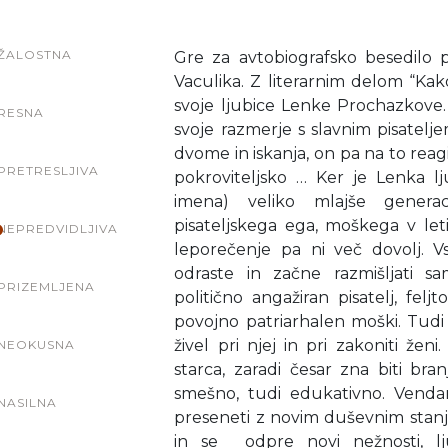
ŽALOSTNA
Gre za avtobiografsko besedilo 
Vaculika. Z literarnim delom “Kak
svoje ljubice Lenke Prochazkove.
RESNA
svoje razmerje s slavnim pisatelj
dvome in iskanja, on pa na to reagi
PRETRESLJIVA
pokroviteljsko … Ker je Lenka l
imena) veliko mlajše generac
pisateljskega ega, moškega v leti
NEPREDVIDLJIVA
leporečenje pa ni več dovolj. 
odraste in začne razmišljati s
PRIZEMLJENA
politično angažiran pisatelj, feljt
povojno patriarhalen moški. Tudi 
živel pri njej in pri zakoniti že
NEOKUSNA
starca, zaradi česar zna biti bra
smešno, tudi edukativno. Venda
NASILNA
preseneti z novim duševnim stanj
in se odpre novi nežnosti, lj