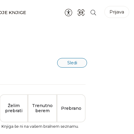
Prijava
JE KNJIGE
Sledi
Želim
Trenutno
Prebrano
prebrati
berem
Knjiga še ni na vašem bralnem seznamu.