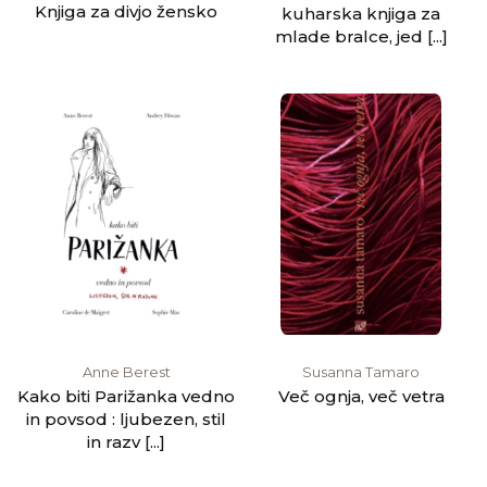
Knjiga za divjo žensko
kuharska knjiga za
mlade bralce, jed [...]
Anne Berest
Susanna Tamaro
Kako biti Parižanka vedno
Več ognja, več vetra
in povsod : ljubezen, stil
in razv [...]