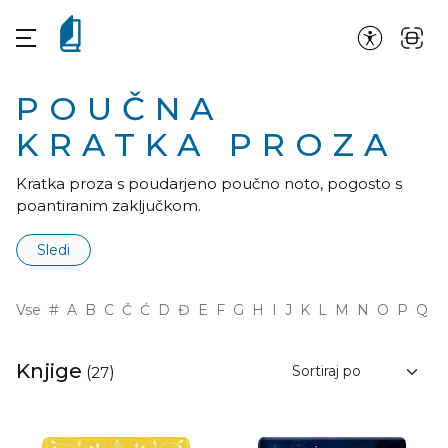
POUČNA
KRATKA PROZA
Kratka proza s poudarjeno poučno noto, pogosto s
poantiranim zaključkom.
Sledi
Vse
#
A
B
C
Č
Ć
D
Đ
E
F
G
H
I
J
K
L
M
N
O
P
Q
R
Knjige
(
27
)