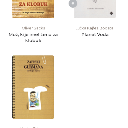
e
Oliver Sacks
Lučka Kajfež Bogataj
Mož, ki je imel ženo za
Planet Voda
klobuk