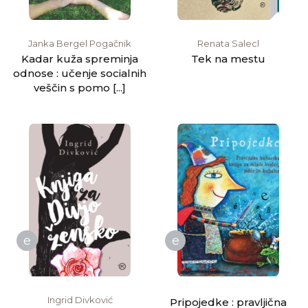
Janka Bergel Pogačnik
Renata Salecl
Kadar kuža spreminja
Tek na mestu
odnose : učenje socialnih
veščin s pomo [...]
e
e
Ingrid Divković
Pripojedke : pravljična