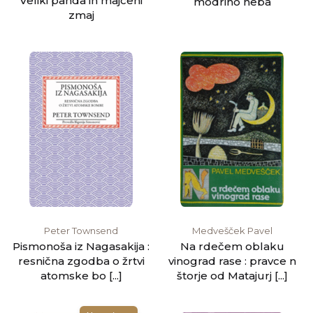
Veliki panda in majceni
modrino neba
zmaj
Peter Townsend
Medvešček Pavel
Pismonoša iz Nagasakija :
Na rdečem oblaku
resnična zgodba o žrtvi
vinograd rase : pravce n
atomske bo [...]
štorje od Matajurj [...]