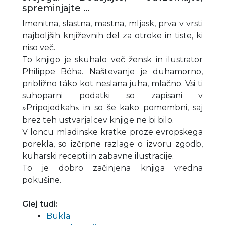
spreminjajte …
Imenitna, slastna, mastna, mljask, prva v vrsti
najboljših književnih del za otroke in tiste, ki
niso več.
To knjigo je skuhalo več žensk in ilustrator
Philippe Béha. Naštevanje je duhamorno,
približno táko kot neslana juha, mlačno. Vsi ti
suhoparni podatki so zapisani v
»Pripojedkah« in so še kako pomembni, saj
brez teh ustvarjalcev knjige ne bi bilo.
V loncu mladinske kratke proze evropskega
porekla, so izčrpne razlage o izvoru zgodb,
kuharski recepti in zabavne ilustracije.
To je dobro začinjena knjiga vredna
pokušine.
Glej tudi:
Bukla