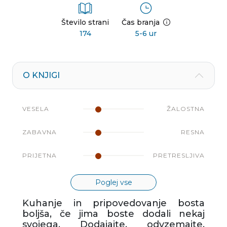
Število strani
Čas branja
174
5-6 ur
O KNJIGI
VESELA
ŽALOSTNA
ZABAVNA
RESNA
PRIJETNA
PRETRESLJIVA
Poglej vse
Kuhanje in pripovedovanje bosta
boljša, če jima boste dodali nekaj
svojega. Dodajajte, odvzemajte,