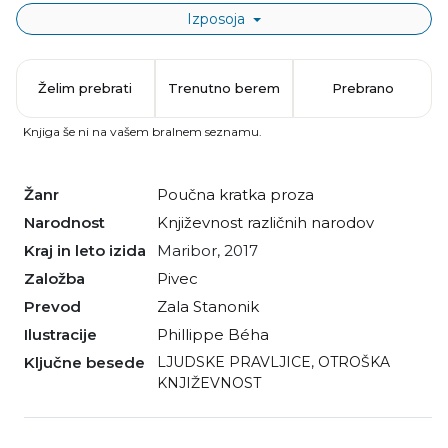
Izposoja
Želim prebrati
Trenutno berem
Prebrano
Knjiga še ni na vašem bralnem seznamu.
Žanr
poučna kratka proza
Narodnost
Književnost različnih narodov
Kraj in leto izida
Maribor, 2017
Založba
Pivec
Prevod
Zala Stanonik
Ilustracije
Phillippe Béha
Ključne besede
LJUDSKE PRAVLJICE
,
OTROŠKA
KNJIŽEVNOST