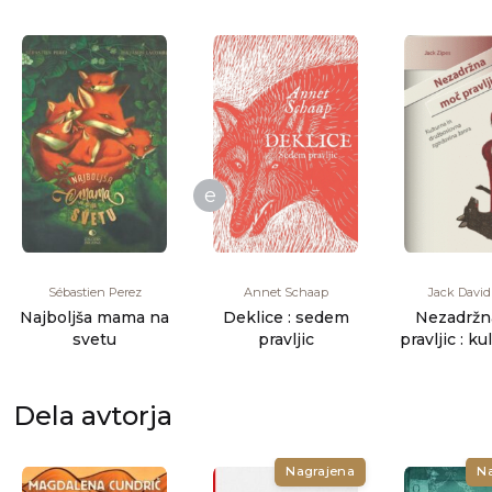
e
Sébastien Perez
Annet Schaap
Jack David
Najboljša mama na
Deklice : sedem
Nezadržn
svetu
pravljic
pravljic : ku
družbos
Dela avtorja
Nagrajena
N