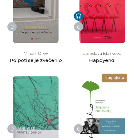
e
e
Miriam Drev
Jaroslava Blažková
Po poti se je zvečerilo
Happyendi
Nagrajena
e
e