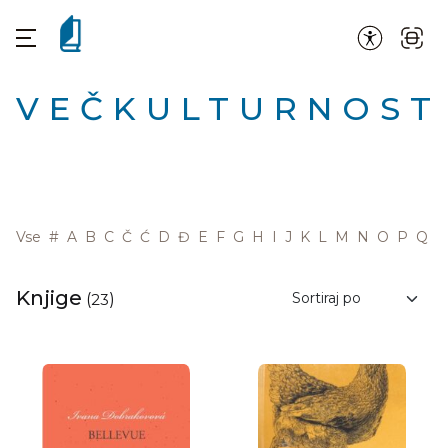
VEČKULTURNOST
Vse
#
A
B
C
Č
Ć
D
Đ
E
F
G
H
I
J
K
L
M
N
O
P
Q
R
Knjige
(
23
)