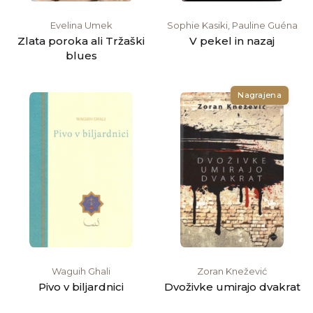
Evelina Umek
Sophie Kasiki, Pauline Guéna
Zlata poroka ali Tržaški
V pekel in nazaj
blues
Nagrajena
Waguih Ghali
Zoran Knežević
Pivo v biljardnici
Dvoživke umirajo dvakrat