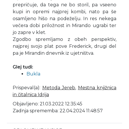
prepričuje, da tega ne bo storil, pa vseeno
kupi in opremi najprej kombi, nato pa še
osamljeno hišo na podeželju. In res nekega
večera dobi priložnost in Mirando ugrabi ter
jo zapre v klet.
Zgodbo spremljamo z obeh perspektiv,
najprej svojo plat pove Frederick, drugi del
pa je Mirandin dnevnik iz ujetništva.
Glej tudi:
Bukla
Prispeval(a)
:
Metoda Jereb
,
Mestna knjižnica
in čitalnica Idrija
Objavljeno: 21.03.2022 12:35:45
Zadnja sprememba: 22.04.2024 11:48:57