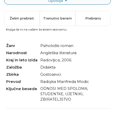
Izposoja
Želim prebrati
Trenutno berem
Prebrano
Knjiga še ni na vašem bralnem seznamu.
Žanr
psihološki roman
Narodnost
angleška literatura
Kraj in leto izida
Radovljica, 2006
Založba
Didakta
Zbirka
Gostosevci
Prevod
Radojka Manfreda Modic
Ključne besede
ODNOSI MED SPOLOMA
,
ŠTUDENTKE
,
UJETNIKI
,
ZBIRATELJSTVO