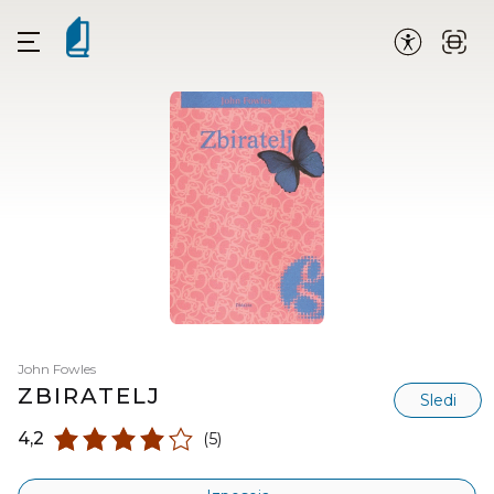
John Fowles
ZBIRATELJ
Sledi
4,2
(5)