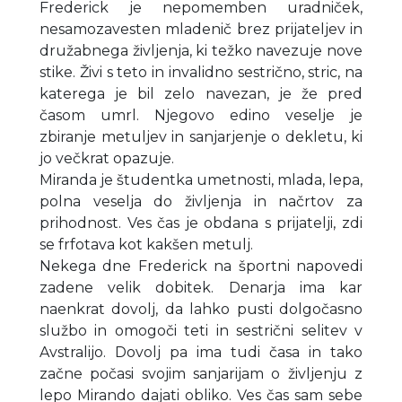
Frederick je nepomemben uradniček,
nesamozavesten mladenič brez prijateljev in
družabnega življenja, ki težko navezuje nove
stike. Živi s teto in invalidno sestrično, stric, na
katerega je bil zelo navezan, je že pred
časom umrl. Njegovo edino veselje je
zbiranje metuljev in sanjarjenje o dekletu, ki
jo večkrat opazuje.
Miranda je študentka umetnosti, mlada, lepa,
polna veselja do življenja in načrtov za
prihodnost. Ves čas je obdana s prijatelji, zdi
se frfotava kot kakšen metulj.
Nekega dne Frederick na športni napovedi
zadene velik dobitek. Denarja ima kar
naenkrat dovolj, da lahko pusti dolgočasno
službo in omogoči teti in sestrični selitev v
Avstralijo. Dovolj pa ima tudi časa in tako
začne počasi svojim sanjarijam o življenju z
lepo Mirando dajati obliko. Ves čas sam sebe