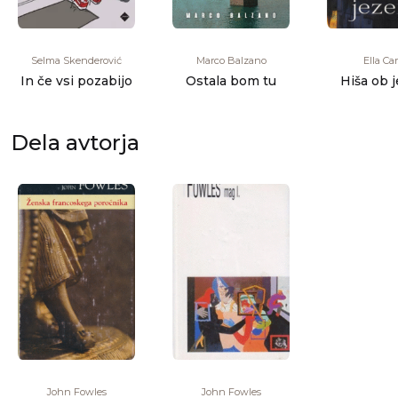
Selma Skenderović
Marco Balzano
Ella Ca
In če vsi pozabijo
Ostala bom tu
Hiša ob 
Dela avtorja
John Fowles
John Fowles