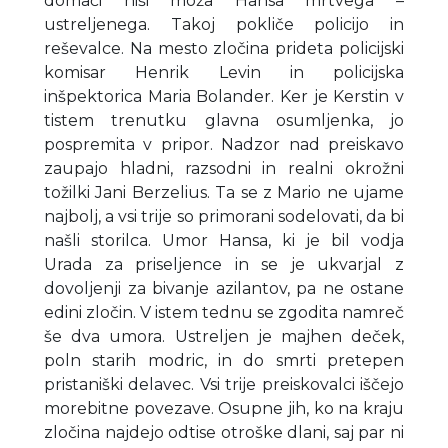
domači hiši moža Hansa mrtvega –
ustreljenega. Takoj pokliče policijo in
reševalce. Na mesto zločina prideta policijski
komisar Henrik Levin in policijska
inšpektorica Maria Bolander. Ker je Kerstin v
tistem trenutku glavna osumljenka, jo
pospremita v pripor. Nadzor nad preiskavo
zaupajo hladni, razsodni in realni okrožni
tožilki Jani Berzelius. Ta se z Mario ne ujame
najbolj, a vsi trije so primorani sodelovati, da bi
našli storilca. Umor Hansa, ki je bil vodja
Urada za priseljence in se je ukvarjal z
dovoljenji za bivanje azilantov, pa ne ostane
edini zločin. V istem tednu se zgodita namreč
še dva umora. Ustreljen je majhen deček,
poln starih modric, in do smrti pretepen
pristaniški delavec. Vsi trije preiskovalci iščejo
morebitne povezave. Osupne jih, ko na kraju
zločina najdejo odtise otroške dlani, saj par ni