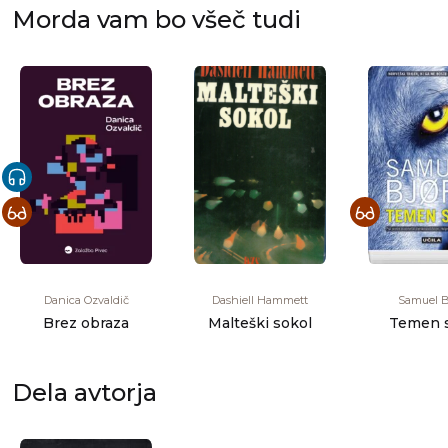
Morda vam bo všeč tudi
Danica Ozvaldič
Dashiell Hammett
Samuel B
Brez obraza
Malteški sokol
Temen 
Dela avtorja