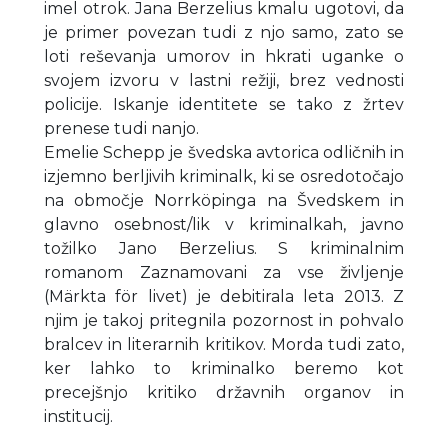
imel otrok. Jana Berzelius kmalu ugotovi, da
je primer povezan tudi z njo samo, zato se
loti reševanja umorov in hkrati uganke o
svojem izvoru v lastni režiji, brez vednosti
policije. Iskanje identitete se tako z žrtev
prenese tudi nanjo.
Emelie Schepp je švedska avtorica odličnih in
izjemno berljivih kriminalk, ki se osredotočajo
na območje Norrköpinga na Švedskem in
glavno osebnost/lik v kriminalkah, javno
tožilko Jano Berzelius. S kriminalnim
romanom Zaznamovani za vse življenje
(Märkta för livet) je debitirala leta 2013. Z
njim je takoj pritegnila pozornost in pohvalo
bralcev in literarnih kritikov. Morda tudi zato,
ker lahko to kriminalko beremo kot
precejšnjo kritiko državnih organov in
institucij.