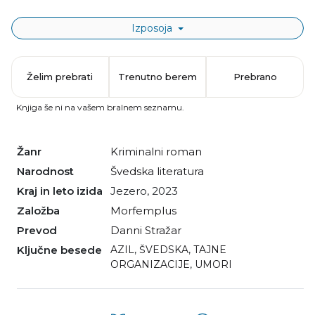
Izposoja
Želim prebrati
Trenutno berem
Prebrano
Knjiga še ni na vašem bralnem seznamu.
Žanr
kriminalni roman
Narodnost
švedska literatura
Kraj in leto izida
Jezero, 2023
Založba
Morfemplus
Prevod
Danni Stražar
Ključne besede
AZIL
,
ŠVEDSKA
,
TAJNE
ORGANIZACIJE
,
UMORI