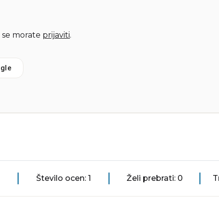
 se morate
prijaviti
.
gle
Število ocen: 1
Želi prebrati: 0
T