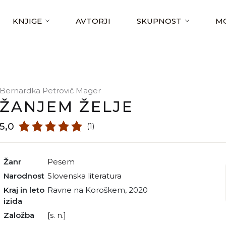
KNJIGE
AVTORJI
SKUPNOST
MO
Bernardka Petrovič Mager
ŽANJEM ŽELJE
5,0
(1)
Žanr
pesem
Narodnost
slovenska literatura
Kraj in leto
Ravne na Koroškem, 2020
izida
Založba
[s. n.]