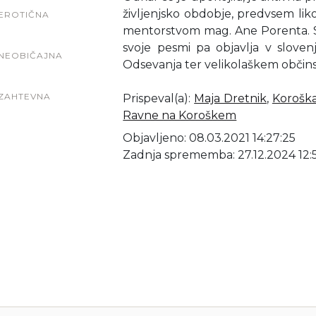
življenjsko obdobje, predvsem liko
EROTIČNA
mentorstvom mag. Ane Porenta. Sod
svoje pesmi pa objavlja v slovenj
NEOBIČAJNA
Odsevanja ter velikolaškem občins
ZAHTEVNA
Prispeval(a)
:
Maja Dretnik
,
Koroška
Ravne na Koroškem
Objavljeno: 08.03.2021 14:27:25
Zadnja sprememba: 27.12.2024 12: