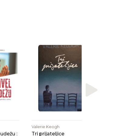
Jure Aleksič
Spodbude
Valerie Keogh
čudežu :
Tri prijateljice