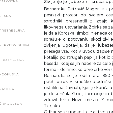
Življenje je ljubezen - sreča, u
ŽALOSTNA
Bernardka Petrović Mager je s pe
pesniški prostor ob svojem ose
RESNA
sorodniki presenetili z izdajo 
likovnega ustvarjanja. Zbirka se za
PRETRESLJIVA
je dala Koroška, simbol njenega ot
sprašuje o potovanju skozi življe
življenja. Ugotavlja, da je ljubeze
NEPREDVIDLJIVA
presega vse. Kot v uvodu zapiše 
kotalijo po strugah papirja kot iz i
PRIZEMLJENA
beseda, kdaj se jih nabere za celo
forme – denimo, ko prve črke verzov
NEOKUSNA
Bernardka se je rodila leta 1950 
petih otrok v kmečko-uradniški d
ustalili na Ravnah, kjer je končala
NASILNA
je dokončala študij farmacije in 
zdravil Krka Novo mesto. Z mož
ČRNOGLEDA
Turjaku.
Odkar se je upokojila, je aktivna p