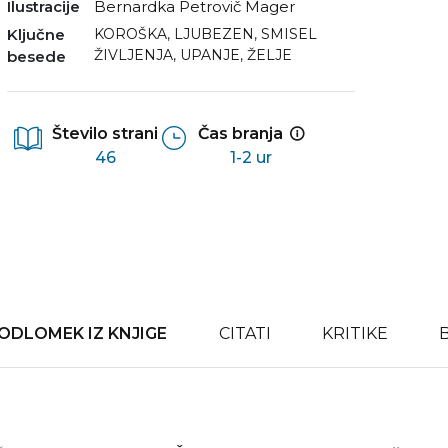
Ilustracije
Bernardka Petrovič Mager
Ključne
KOROŠKA
,
LJUBEZEN
,
SMISEL
ŽIVLJENJA
,
UPANJE
,
ŽELJE
besede
Število strani
Čas branja
46
1-2 ur
ODLOMEK IZ KNJIGE
CITATI
KRITIKE