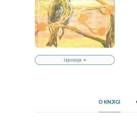
Izposoja
O KNJIGI