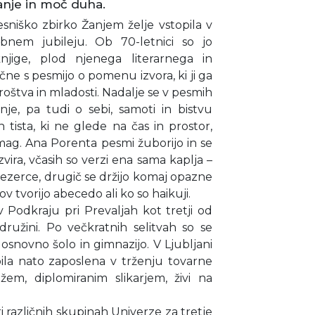
panje in moč duha.
sniško zbirko Žanjem želje vstopila v
bnem jubileju. Ob 70-letnici so jo
knjige, plod njenega literarnega in
čne s pesmijo o pomenu izvora, ki ji ga
roštva in mladosti. Nadalje se v pesmih
nje, pa tudi o sebi, samoti in bistvu
n tista, ki ne glede na čas in prostor,
mag. Ana Porenta pesmi žuborijo in se
zvira, včasih so verzi ena sama kaplja –
 jezerce, drugič se držijo komaj opazne
 tvorijo abecedo ali ko so haikuji.
v Podkraju pri Prevaljah kot tretji od
ružini. Po večkratnih selitvah so se
 osnovno šolo in gimnazijo. V Ljubljani
bila nato zaposlena v trženju tovarne
em, diplomiranim slikarjem, živi na
ri različnih skupinah Univerze za tretje