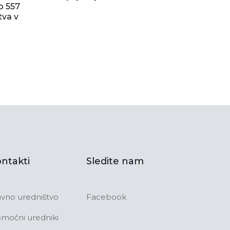
o 557
tva v
ntakti
Sledite nam
avno uredništvo
Facebook
močni uredniki