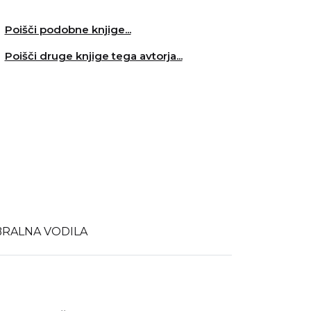
Poišči podobne knjige...
Poišči druge knjige tega avtorja...
BRALNA VODILA