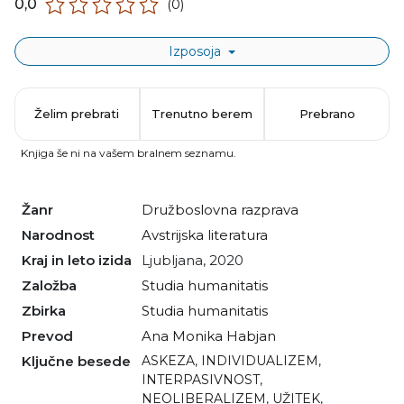
0,0
(0)
Izposoja
Želim prebrati
Trenutno berem
Prebrano
Knjiga še ni na vašem bralnem seznamu.
Žanr
družboslovna razprava
Narodnost
avstrijska literatura
Kraj in leto izida
Ljubljana, 2020
Založba
Studia humanitatis
Zbirka
Studia humanitatis
Prevod
Ana Monika Habjan
Ključne besede
ASKEZA
,
INDIVIDUALIZEM
,
INTERPASIVNOST
,
NEOLIBERALIZEM
,
UŽITEK
,