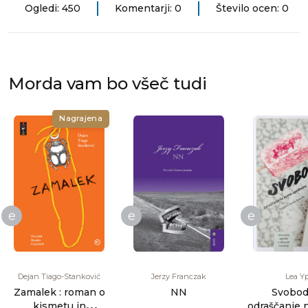
Ogledi: 450
Komentarji: 0
Število ocen: 0
Morda vam bo všeč tudi
Nagrajena
e
e
e
Dejan Tiago-Stanković
Jerzy Franczak
Lea Yp
Zamalek : roman o
NN
Svobod
kismetu in
odraščanje 