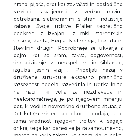
hrana, pijača, erotika) zavračati in posledično
razvijati zasvojenosti z vedno novimi
potrebami, sfabriciranimi s strani industrije
zabave. Svoje trditve Pfaller teoretično
podkrepi z izvajanji iz misli starogrških
stoikov, Kanta, Hegla, Nietzcheja, Freuda in
številnih drugih. Podrobneje se ukvarja s
pojmi kot so sram, zavist, odgovornost,
simpatiziranje z neuspehom in šibkostjo,
izguba jasnih vizij … Pripeljati nazaj v
družbene strukture ekscesno praznično
razsežnost nedela, razvedrila in užitka in to
na način, ki velja za nezdravega in
neekonomičnega, je po njegovem mnenju
pot, ki vodi iz nevrotične družbene situacije.
Kot kritični mislec pa na koncu dodaja, da je
sama vrednost njegovih trditev, ki segajo
onkraj tega kar danes velja za samoumevno,
morda največja takrat, ko s tem, da je nekaj