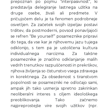
prepoznan po pojmu “interpasivnost”, ki
predstavlja delegiranje lastnega užitka na
druge osebe, živali ali predmete. V
pričujočem delu je ta fenomen podrobneje
osvetljen. Za začetek svojih izpeljav postavi
trditev, da postmoderni, povsod ponavljajoči
se refren “Be yourself” posameznike pripravi
do tega, da vse kar je njihovemu jazu tujega
odklonijo, s tem pa je ustoličena kultura
individualnega narcizma. Za takšne
posameznike je značilno odklanjanje malih
vedrih trenutkov razpuščenosti in prekrškov,
njihova življenja so čistunstvo vsega zdravega
in korektnega. Za obsedenost s tiranstvom
popolnosti se posamezniki ne odločajo sami,
ampak jih tako usmerja spretno zakrinkan
neoliberalni interes s ciljem ideološkega
preoblikovanja. Tako začnemo
najpreprostejše vire svojih užitkov (npr.