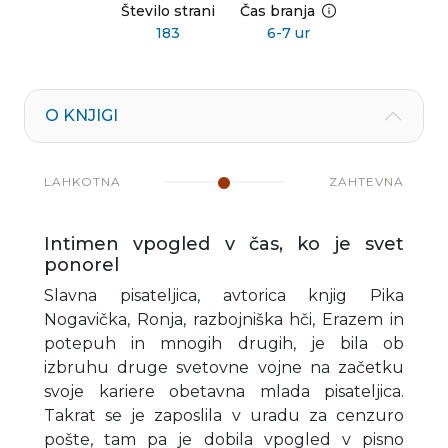
Število strani
Čas branja
183
6-7 ur
O KNJIGI
LAHKOTNA
ZAHTEVNA
Intimen vpogled v čas, ko je svet
ponorel
Slavna pisateljica, avtorica knjig Pika
Nogavička, Ronja, razbojniška hči, Erazem in
potepuh in mnogih drugih, je bila ob
izbruhu druge svetovne vojne na začetku
svoje kariere obetavna mlada pisateljica.
Takrat se je zaposlila v uradu za cenzuro
pošte, tam pa je dobila vpogled v pisno