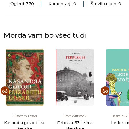
Ogledi: 370
Komentarji: 0
Število ocen: 0
Morda vam bo všeč tudi
Elizabeth Lesser
Uwe Wittstock
Jasmin B. 
Kasandra govori : ko
Februar 33 : zima
Ledeni 
ženske
literature