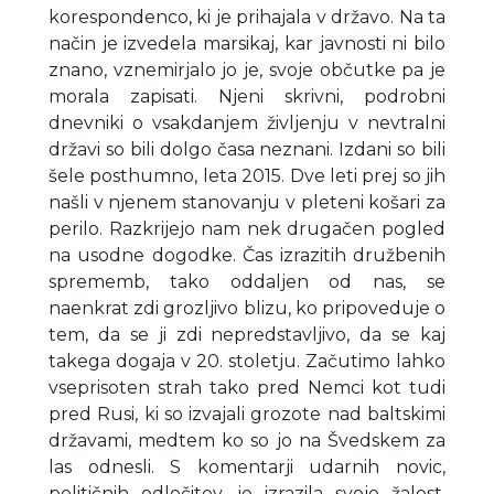
korespondenco, ki je prihajala v državo. Na ta
način je izvedela marsikaj, kar javnosti ni bilo
znano, vznemirjalo jo je, svoje občutke pa je
morala zapisati. Njeni skrivni, podrobni
dnevniki o vsakdanjem življenju v nevtralni
državi so bili dolgo časa neznani. Izdani so bili
šele posthumno, leta 2015. Dve leti prej so jih
našli v njenem stanovanju v pleteni košari za
perilo. Razkrijejo nam nek drugačen pogled
na usodne dogodke. Čas izrazitih družbenih
sprememb, tako oddaljen od nas, se
naenkrat zdi grozljivo blizu, ko pripoveduje o
tem, da se ji zdi nepredstavljivo, da se kaj
takega dogaja v 20. stoletju. Začutimo lahko
vseprisoten strah tako pred Nemci kot tudi
pred Rusi, ki so izvajali grozote nad baltskimi
državami, medtem ko so jo na Švedskem za
las odnesli. S komentarji udarnih novic,
političnih odločitev, je izrazila svojo žalost,