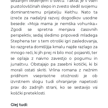
sedanjim vedenjem o svetu. Takrat je v vseh
pustolovščinah slepo in zvesto sledil svojemu
dominantnemu prijatelju Keithu. Nato ta
izreče za nadaljnji razvoj dogodkov usodne
besede: »Moja mama je nemška vohunka.«
Zgodi se spretna menjava časovnih
perspektiv, sedaj sledimo pripovedi mladega
Stephena ter s tem otroški igri zasledovanja,
ko razgreta domišljija kmalu najde razlago za
mnogo reči, ki jih prej ni bilo moč pojasniti, ter
se oplaja z naivno zavestjo o pogumu in
junaštvu. Obstajajo pa zasebni kotički, ki bi
morali ostati skriti. Vrlina romana z nežnim
pridihom vseprisotne otožnosti je ob
izvrstnem slogu tudi ohranjanje napetosti
prav do zadnjih strani, ko se sestavijo vsi
koščki preteklosti.
Glej tudi: