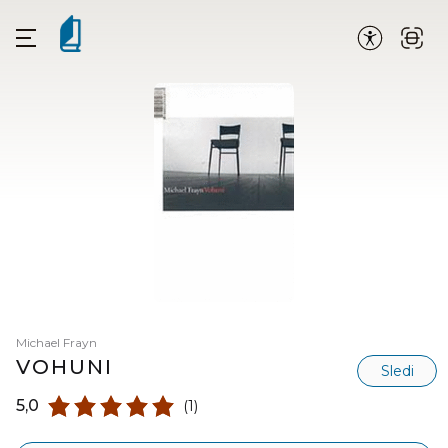
Michael Frayn
VOHUNI
Sledi
5,0
(1)