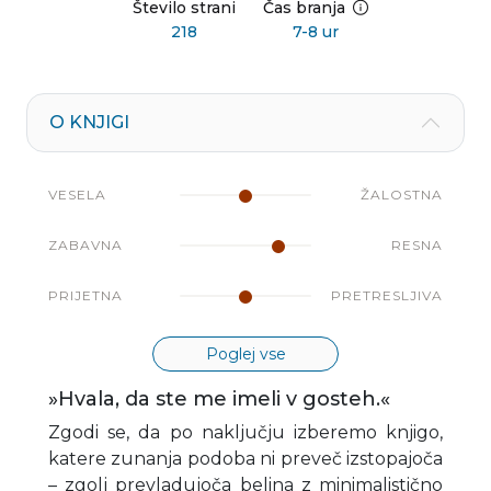
Število strani
Čas branja
218
7-8 ur
O KNJIGI
VESELA
ŽALOSTNA
ZABAVNA
RESNA
PRIJETNA
PRETRESLJIVA
Poglej vse
»Hvala, da ste me imeli v gosteh.«
Zgodi se, da po naključju izberemo knjigo,
katere zunanja podoba ni preveč izstopajoča
– zgolj prevladujoča belina z minimalistično