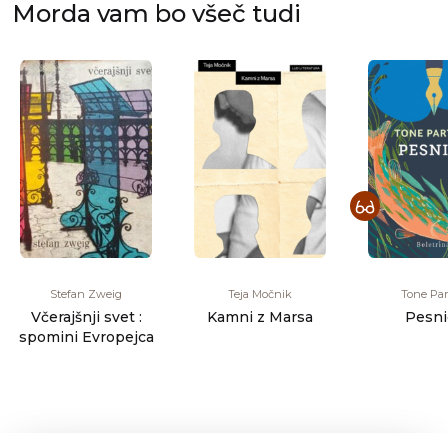
Morda vam bo všeč tudi
Stefan Zweig
Teja Močnik
Tone Part
Včerajšnji svet :
Kamni z Marsa
Pesni
spomini Evropejca