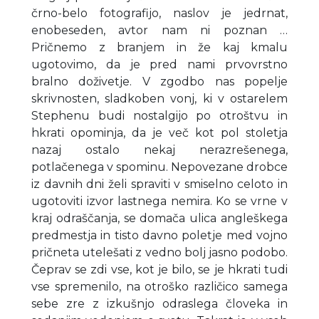
črno-belo fotografijo, naslov je jedrnat,
enobeseden, avtor nam ni poznan …
Pričnemo z branjem in že kaj kmalu
ugotovimo, da je pred nami prvovrstno
bralno doživetje. V zgodbo nas popelje
skrivnosten, sladkoben vonj, ki v ostarelem
Stephenu budi nostalgijo po otroštvu in
hkrati opominja, da je več kot pol stoletja
nazaj ostalo nekaj nerazrešenega,
potlačenega v spominu. Nepovezane drobce
iz davnih dni želi spraviti v smiselno celoto in
ugotoviti izvor lastnega nemira. Ko se vrne v
kraj odraščanja, se domača ulica angleškega
predmestja in tisto davno poletje med vojno
pričneta utelešati z vedno bolj jasno podobo.
Čeprav se zdi vse, kot je bilo, se je hkrati tudi
vse spremenilo, na otroško različico samega
sebe zre z izkušnjo odraslega človeka in