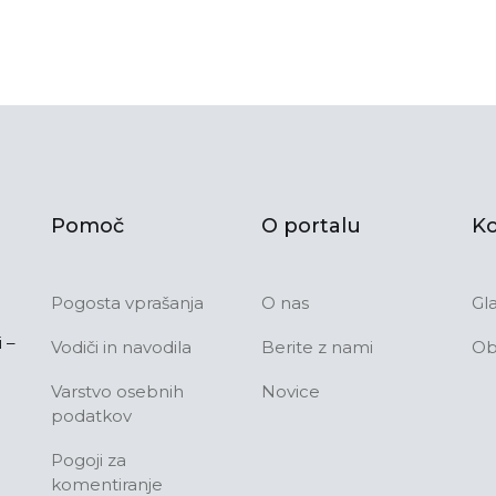
Pomoč
O portalu
Ko
Pogosta vprašanja
O nas
Gl
 –
Vodiči in navodila
Berite z nami
Ob
Varstvo osebnih
Novice
podatkov
Pogoji za
komentiranje