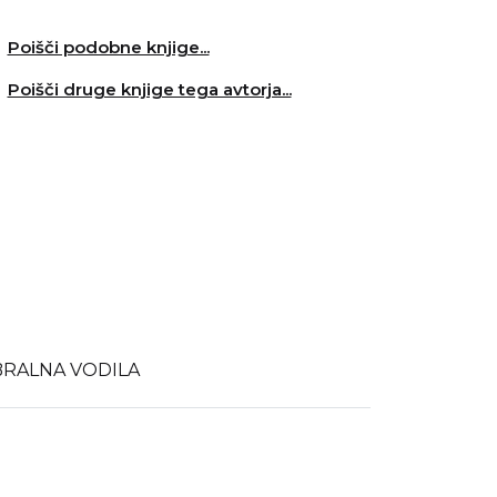
Poišči podobne knjige...
Poišči druge knjige tega avtorja...
BRALNA VODILA