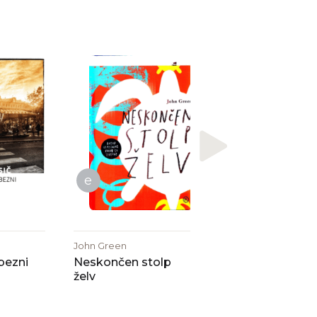
Pascal Quignard
Skrivnostne
solidarnosti: ro
e
John Green
bezni
Neskončen stolp
želv