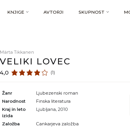
KNJIGE
AVTORJI
SKUPNOST
MO
Märta Tikkanen
VELIKI LOVEC
4,0
(1)
Žanr
ljubezenski roman
Narodnost
finska literatura
Kraj in leto
Ljubljana, 2010
izida
Založba
Cankarjeva založba