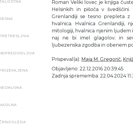
ŽALOSTNA
Roman Veliki lovec je knjiga čuste
Helsinkih in pišoča v švedščini
Grenlandiji se tesno prepleta z
RESNA
hvalnica. Hvalnica Grenlandiji, nj
mitologiji, hvalnica njenim ljudem in
PRETRESLJIVA
naj ne bi imel glagolov; in se
ljubezenska zgodba in obenem pot
NEPREDVIDLJIVA
Prispeval(a)
:
Maja M. Gregorič
,
Knji
Objavljeno: 22.12.2016 20:39:45
PRIZEMLJENA
Zadnja sprememba: 22.04.2024 11:
NEOKUSNA
NASILNA
ČRNOGLEDA