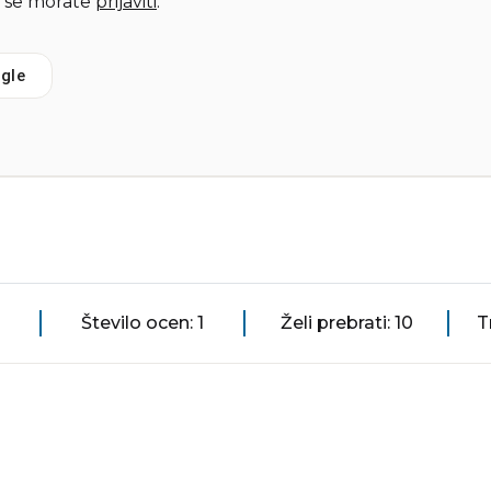
 se morate
prijaviti
.
gle
Število ocen: 1
Želi prebrati: 10
T