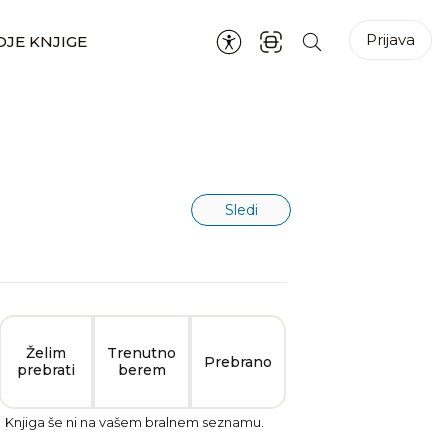
Prijava
JE KNJIGE
Sledi
Želim
Trenutno
Prebrano
prebrati
berem
Knjiga še ni na vašem bralnem seznamu.