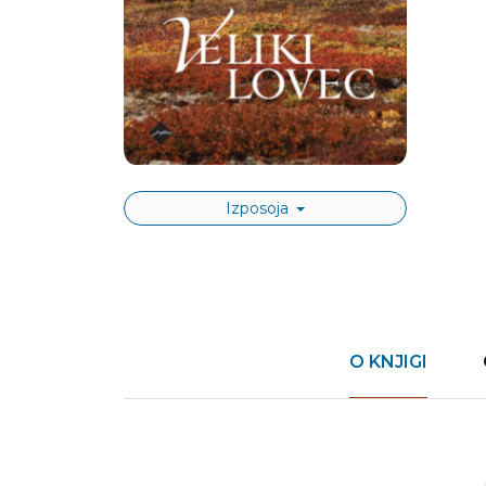
Izposoja
O KNJIGI