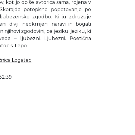
v, kot jo opiše avtorica sama, rojena v
. Skorajda potopisno popotovanje po
 ljubezensko zgodbo. Ki ju združuje
eni divji, neokrnjeni naravi in bogati
 njihovi zgodovini, pa jeziku, jeziku, ki
veda – ljubezni. Ljubezni. Poetična
opis. Lepo.
žnica Logatec
32:39