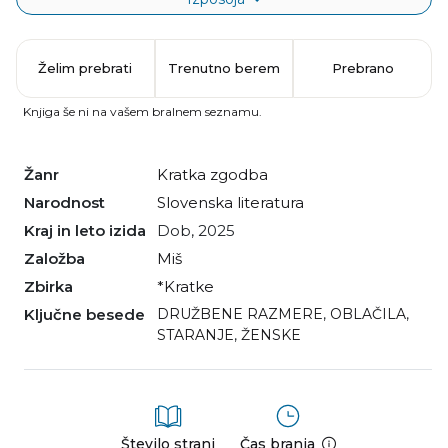
Želim prebrati
Trenutno berem
Prebrano
Knjiga še ni na vašem bralnem seznamu.
Žanr
kratka zgodba
Narodnost
slovenska literatura
Kraj in leto izida
Dob, 2025
Založba
Miš
Zbirka
*kratke
Ključne besede
DRUŽBENE RAZMERE
,
OBLAČILA
,
STARANJE
,
ŽENSKE
Število strani
Čas branja