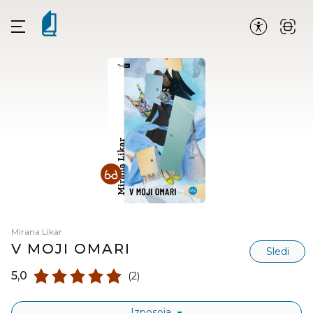
Mirana Likar
V MOJI OMARI
Sledi
5,0
(2)
Izposoja