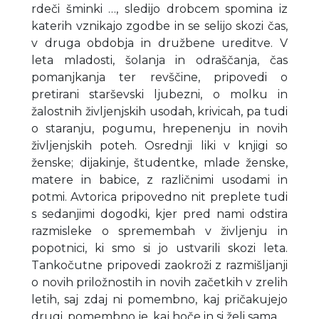
rdeči šminki …, sledijo drobcem spomina iz
katerih vznikajo zgodbe in se selijo skozi čas,
v druga obdobja in družbene ureditve. V
leta mladosti, šolanja in odraščanja, čas
pomanjkanja ter revščine, pripovedi o
pretirani starševski ljubezni, o molku in
žalostnih življenjskih usodah, krivicah, pa tudi
o staranju, pogumu, hrepenenju in novih
življenjskih poteh. Osrednji liki v knjigi so
ženske; dijakinje, študentke, mlade ženske,
matere in babice, z različnimi usodami in
potmi. Avtorica pripovedno nit preplete tudi
s sedanjimi dogodki, kjer pred nami odstira
razmisleke o spremembah v življenju in
popotnici, ki smo si jo ustvarili skozi leta.
Tankočutne pripovedi zaokroži z razmišljanji
o novih priložnostih in novih začetkih v zrelih
letih, saj zdaj ni pomembno, kaj pričakujejo
drugi, pomembno je, kaj hoče in si želi sama.