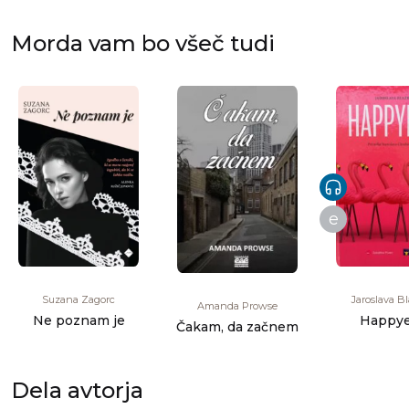
Morda vam bo všeč tudi
e
Suzana Zagorc
Jaroslava B
Amanda Prowse
Ne poznam je
Happye
Čakam, da začnem
Dela avtorja