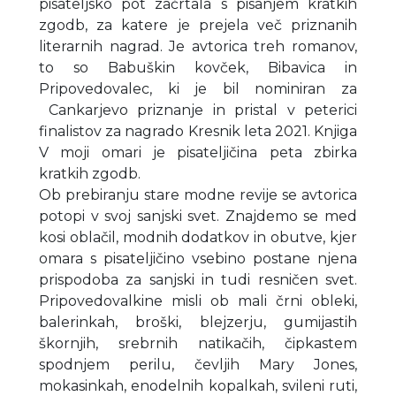
pisateljsko pot začrtala s pisanjem kratkih
zgodb, za katere je prejela več priznanih
literarnih nagrad. Je avtorica treh romanov,
to so Babuškin kovček, Bibavica in
Pripovedovalec, ki je bil nominiran za
Cankarjevo priznanje in pristal v peterici
finalistov za nagrado Kresnik leta 2021. Knjiga
V moji omari je pisateljičina peta zbirka
kratkih zgodb.
Ob prebiranju stare modne revije se avtorica
potopi v svoj sanjski svet. Znajdemo se med
kosi oblačil, modnih dodatkov in obutve, kjer
omara s pisateljičino vsebino postane njena
prispodoba za sanjski in tudi resničen svet.
Pripovedovalkine misli ob mali črni obleki,
balerinkah, broški, blejzerju, gumijastih
škornjih, srebrnih natikačih, čipkastem
spodnjem perilu, čevljih Mary Jones,
mokasinkah, enodelnih kopalkah, svileni ruti,