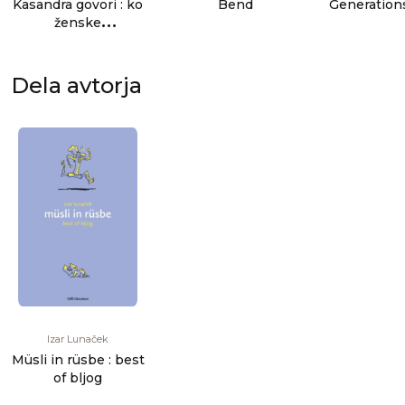
Kasandra govori : ko
Bend
Generations
ženske
pripovedujejo
zgodbe, se zgodovi
[...]
Dela avtorja
Izar Lunaček
Müsli in rüsbe : best
of bljog