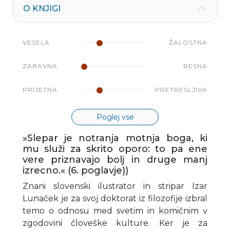
O KNJIGI
VESELA
ŽALOSTNA
ZABAVNA
RESNA
PRIJETNA
PRETRESLJIVA
Poglej vse
»Slepar je notranja motnja boga, ki
mu služi za skrito oporo: to pa ene
vere priznavajo bolj in druge manj
izrecno.« (6. poglavje))
Znani slovenski ilustrator in stripar Izar
Lunaček je za svoj doktorat iz filozofije izbral
temo o odnosu med svetim in komičnim v
zgodovini človeške kulture. Ker je za