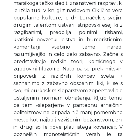
marsikoga težko slediti znanstveni razpravi, ki
je izšla tudi v knjigi z naslovom Ciklična vera
popularne kulture, je dr. Lunaček s svojim
drugim talentom ustvaril stripovski esej, ki z
razgibanimi, preobilja polnimi risbami,
kratkimi povzetki bistva in humorističnimi
komentarji vsebino teme naredi
razumljivejšo in celo zelo zabavno. Začne s
predstavitvijo redkih teorij komičnega v
zgodovini filozofije. Nato pa se prek mitskih
pripovedi z različnih koncev sveta +
seznanimo z zabavno obscenimi liki, ki se s
svojimi burkaškim sleparstvom zoperstavljajo
ustaljenim normam obnašanja. Kljub temu
pa tem »sleparjem« v panteonu arhaičnih
politeizmov ne pripada nič manj pomembno
mesto kot najbolj vzvišenim božanstvom, eni
in drugi so le »dve plati istega kovanca«. V
poznejših monoteističnih verah je ta