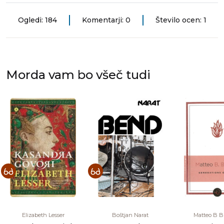
Ogledi: 184
Komentarji: 0
Število ocen: 1
Morda vam bo všeč tudi
Elizabeth Lesser
Boštjan Narat
Matteo B B