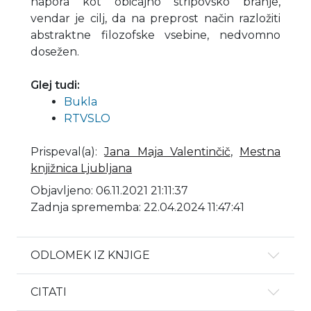
napora kot običajno stripovsko branje,
vendar je cilj, da na preprost način razložiti
abstraktne filozofske vsebine, nedvomno
dosežen.
Glej tudi:
Bukla
RTVSLO
Prispeval(a)
:
Jana Maja Valentinčič
,
Mestna
knjižnica Ljubljana
Objavljeno: 06.11.2021 21:11:37
Zadnja sprememba: 22.04.2024 11:47:41
ODLOMEK IZ KNJIGE
CITATI