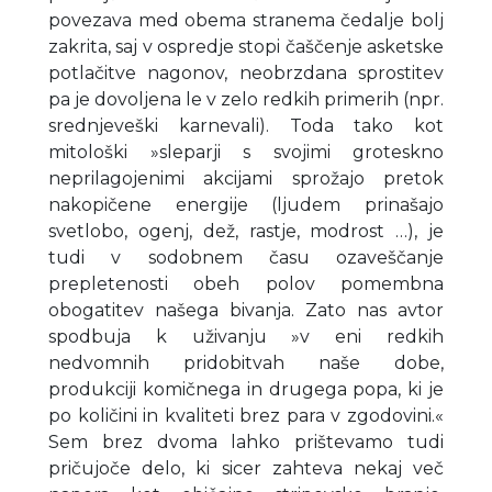
povezava med obema stranema čedalje bolj
zakrita, saj v ospredje stopi čaščenje asketske
potlačitve nagonov, neobrzdana sprostitev
pa je dovoljena le v zelo redkih primerih (npr.
srednjeveški karnevali). Toda tako kot
mitološki »sleparji s svojimi groteskno
neprilagojenimi akcijami sprožajo pretok
nakopičene energije (ljudem prinašajo
svetlobo, ogenj, dež, rastje, modrost …), je
tudi v sodobnem času ozaveščanje
prepletenosti obeh polov pomembna
obogatitev našega bivanja. Zato nas avtor
spodbuja k uživanju »v eni redkih
nedvomnih pridobitvah naše dobe,
produkciji komičnega in drugega popa, ki je
po količini in kvaliteti brez para v zgodovini.«
Sem brez dvoma lahko prištevamo tudi
pričujoče delo, ki sicer zahteva nekaj več