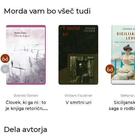
Morda vam bo všeč tudi
e
Branko Šömen
William Faulkner
Stefania 
Človek, ki ga ni : to
V smrtni uri
Sicilijansk
je knjiga retoričnih
saga o rodbi
figur, alegoreze, [...]
Dela avtorja