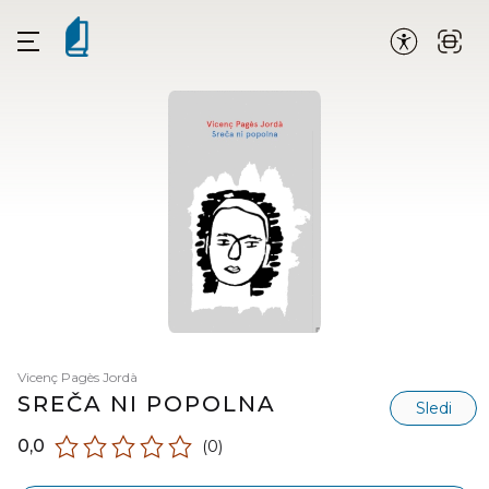
Vicenç Pagès Jordà
SREČA NI POPOLNA
Sledi
0,0
(0)