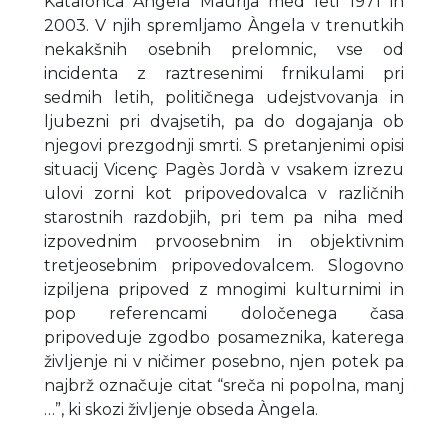
Katalonca Àngela Maurija med leti 1971 in
2003. V njih spremljamo Àngela v trenutkih
nekakšnih osebnih prelomnic, vse od
incidenta z raztresenimi frnikulami pri
sedmih letih, političnega udejstvovanja in
ljubezni pri dvajsetih, pa do dogajanja ob
njegovi prezgodnji smrti. S pretanjenimi opisi
situacij Vicenç Pagès Jordà v vsakem izrezu
ulovi zorni kot pripovedovalca v različnih
starostnih razdobjih, pri tem pa niha med
izpovednim prvoosebnim in objektivnim
tretjeosebnim pripovedovalcem. Slogovno
izpiljena pripoved z mnogimi kulturnimi in
pop referencami določenega časa
pripoveduje zgodbo posameznika, katerega
življenje ni v ničimer posebno, njen potek pa
najbrž označuje citat “sreča ni popolna, manj
…”, ki skozi življenje obseda Àngela.