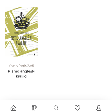
Vicenç Pagès Jordà
Pismo angleški
kraljici