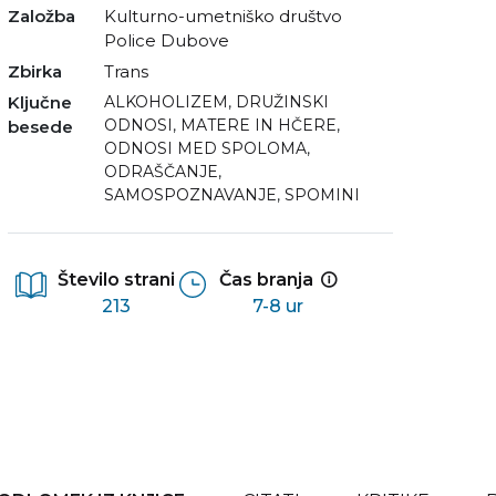
Založba
Kulturno-umetniško društvo
Police Dubove
Zbirka
Trans
Ključne
ALKOHOLIZEM
,
DRUŽINSKI
ODNOSI
,
MATERE IN HČERE
,
besede
ODNOSI MED SPOLOMA
,
ODRAŠČANJE
,
SAMOSPOZNAVANJE
,
SPOMINI
Število strani
Čas branja
213
7-8 ur