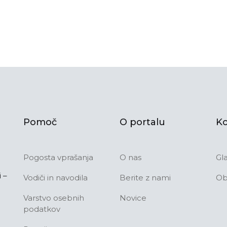
Pomoč
O portalu
Ko
Pogosta vprašanja
O nas
Gl
 –
Vodiči in navodila
Berite z nami
Ob
Varstvo osebnih
Novice
podatkov