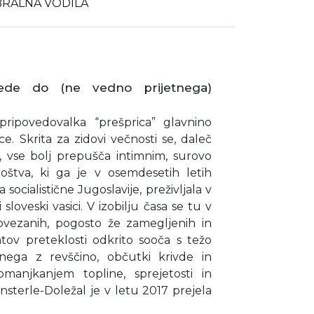
BRALNA VODILA
vede do (ne vedno prijetnega)
pripovedovalka “prešprica” glavnino
 Skrita za zidovi večnosti se, daleč
, vse bolj prepušča intimnim, surovo
oštva, ki ga je v osemdesetih letih
 socialistične Jugoslavije, preživljala v
loveski vasici. V izobilju časa se tu v
ovezanih, pogosto že zamegljenih in
ntov preteklosti odkrito sooča s težo
nega z revščino, občutki krivde in
manjkanjem topline, sprejetosti in
ensterle-Doležal je v letu 2017 prejela