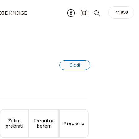
Prijava
JE KNJIGE
Sledi
Želim
Trenutno
Prebrano
prebrati
berem