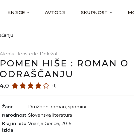
KNJIGE
AVTORJI
SKUPNOST
MO
ščanju
Alenka Jensterle-Doležal
POMEN HIŠE : ROMAN O
ODRAŠČANJU
4,0
(1)
Žanr
družbeni roman
,
spomini
Narodnost
slovenska literatura
Kraj in leto
Vnanje Gorice, 2015
izida