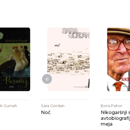
e
ak Gurnah
Sara Gordan
Boris Pahor
Noč
Nikogaršnji s
avtobiografi
meja