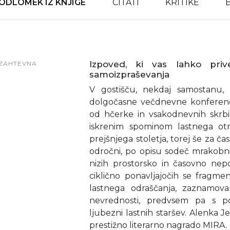
ODLOMEK IZ KNJIGE
CITATI
KRITIKE
Izpoved, ki vas lahko pri
ZAHTEVNA
samoizpraševanja
V gostišču, nekdaj samostanu, 
dolgočasne večdnevne konference.
od hčerke in vsakodnevnih skrbi
iskrenim spominom lastnega otr
prejšnjega stoletja, torej še za časa
odročni, po opisu sodeč mrakobni s
nizih prostorsko in časovno nep
ciklično ponavljajočih se fragme
lastnega odraščanja, zaznamova
nevrednosti, predvsem pa s po
ljubezni lastnih staršev. Alenka J
prestižno literarno nagrado MIRA.