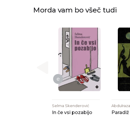
Morda vam bo všeč tudi
e
Selma Skenderović
Abdulraz
In če vsi pozabijo
Paradiž