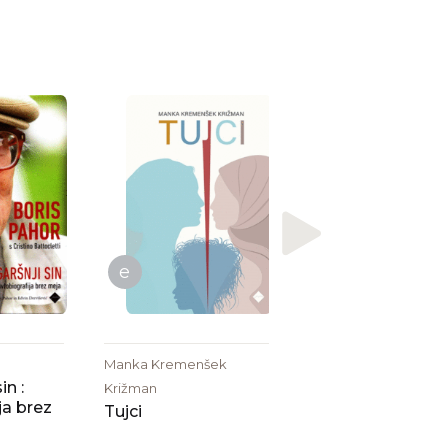
Janez Kajzer
Ovadba opolnoč
e
Manka Kremenšek
in :
Križman
ja brez
Tujci