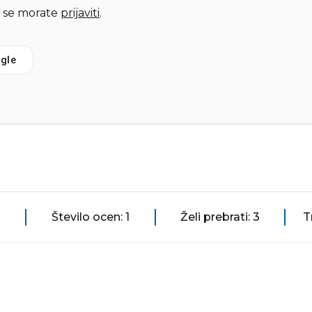
 se morate
prijaviti
.
gle
Število ocen: 1
Želi prebrati: 3
T