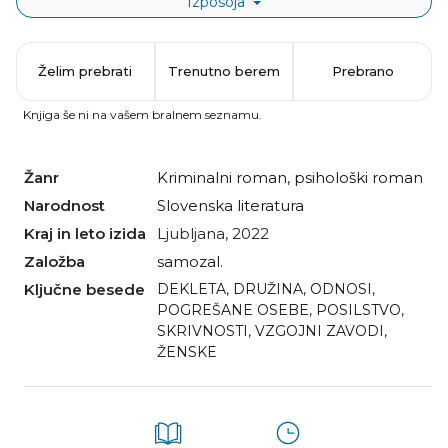
Izposoja
Želim prebrati
Trenutno berem
Prebrano
Knjiga še ni na vašem bralnem seznamu.
Žanr
kriminalni roman
,
psihološki roman
Narodnost
slovenska literatura
Kraj in leto izida
Ljubljana, 2022
Založba
samozal.
Ključne besede
DEKLETA
,
DRUŽINA
,
ODNOSI
,
POGREŠANE OSEBE
,
POSILSTVO
,
SKRIVNOSTI
,
VZGOJNI ZAVODI
,
ŽENSKE