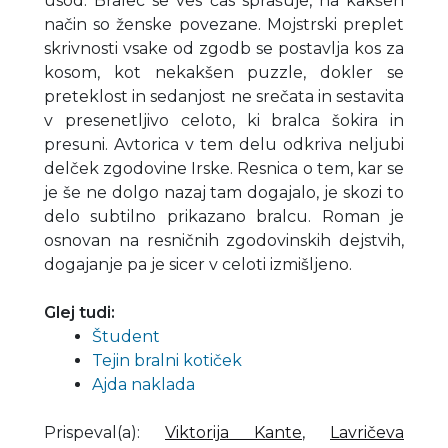
usod. Bralec se ves čas sprašuje, na kakšen
način so ženske povezane. Mojstrski preplet
skrivnosti vsake od zgodb se postavlja kos za
kosom, kot nekakšen puzzle, dokler se
preteklost in sedanjost ne srečata in sestavita
v presenetljivo celoto, ki bralca šokira in
presuni. Avtorica v tem delu odkriva neljubi
delček zgodovine Irske. Resnica o tem, kar se
je še ne dolgo nazaj tam dogajalo, je skozi to
delo subtilno prikazano bralcu. Roman je
osnovan na resničnih zgodovinskih dejstvih,
dogajanje pa je sicer v celoti izmišljeno.
Glej tudi:
Študent
Tejin bralni kotiček
Ajda naklada
Prispeval(a)
:
Viktorija Kante
,
Lavričeva