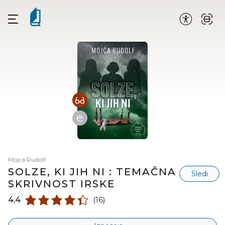
e
Mojca Rudolf
SOLZE, KI JIH NI : TEMAČNA
Sledi
SKRIVNOST IRSKE
4,4
(16)