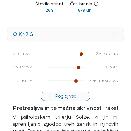
Število strani
Čas branja
264
8-9 ur
O KNJIGI
VESELA
ŽALOSTNA
ZABAVNA
RESNA
PRIJETNA
PRETRESLJIVA
Poglej vse
Pretresljiva in temačna skrivnost Irske!
V psihološkem trilerju Solze, ki jih ni,
spremljamo zgodbo treh žensk in njihovih