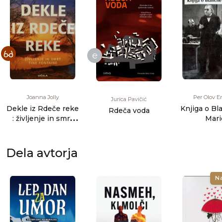
e
Joanna Jolly
Per Olov E
Jurica Pavičić
Dekle iz Rdeče reke
Knjiga o Bl
Rdeča voda
: življenje in smrt
Mari
Tine Fontaine
Dela avtorja
N