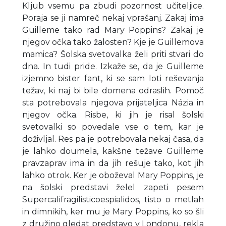
Kljub vsemu pa zbudi pozornost učiteljice.
Poraja se ji namreč nekaj vprašanj. Zakaj ima
Guilleme tako rad Mary Poppins? Zakaj je
njegov očka tako žalosten? Kje je Guillemova
mamica? Šolska svetovalka želi priti stvari do
dna. In tudi pride. Izkaže se, da je Guilleme
izjemno bister fant, ki se sam loti reševanja
težav, ki naj bi bile domena odraslih. Pomoč
sta potrebovala njegova prijateljica Názia in
njegov očka. Risbe, ki jih je risal šolski
svetovalki so povedale vse o tem, kar je
doživljal. Res pa je potrebovala nekaj časa, da
je lahko doumela, kakšne težave Guilleme
pravzaprav ima in da jih rešuje tako, kot jih
lahko otrok. Ker je oboževal Mary Poppins, je
na šolski predstavi želel zapeti pesem
Supercalifragilisticoespialidos, tisto o metlah
in dimnikih, ker mu je Mary Poppins, ko so šli
z družino gledat predstavo v Londonu, rekla