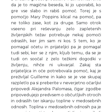
da je to magična beseda, ki jo uporabiš, ko
gre vse slabo in rabiš pomoč. Torej je s
pomočjo Mary Poppins klical na pomoč, pa
ne toliko zase, kot za druge. Samo otrok
vseeno pri reševanju zelo zapletenih
življenjskih težav potrebuje nekaj pomoči
odraslih, ker jim sam ni kos. S tem, ko je
pomagal očetu in prijateljici pa je pomagal
tudi sebi, ker se z njim, kljub temu, da se je
tudi on soočal z zelo težkimi dogodki v
življenju, nihče ni ukvarjal. Zakaj sta
prijateljica in oče potrebovala pomoč, kaj je
preživljal Guilleme in kako se je vse skupaj
razpletlo pa si preberite v neverjetno očarljivi
pripovedi Alejandra Palomasa, čigar zgodbe
pripovedujejo predvsem o občutljivih otrocih
in odraslih ter iskanju topline v medosebnih
odnosih. Toplina v medosebnih odnosih pa je