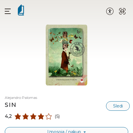
Alejandro Palomas
SIN
Sledi
4,2
(5)
Izposoja / nakup