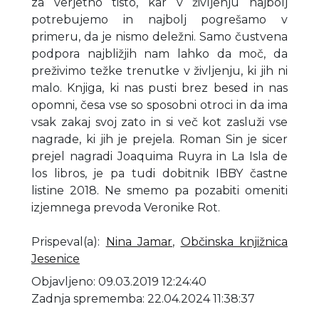
za verjetno tisto, kar v življenju najbolj
potrebujemo in najbolj pogrešamo v
primeru, da je nismo deležni. Samo čustvena
podpora najbližjih nam lahko da moč, da
preživimo težke trenutke v življenju, ki jih ni
malo. Knjiga, ki nas pusti brez besed in nas
opomni, česa vse so sposobni otroci in da ima
vsak zakaj svoj zato in si več kot zasluži vse
nagrade, ki jih je prejela. Roman Sin je sicer
prejel nagradi Joaquima Ruyra in La Isla de
los libros, je pa tudi dobitnik IBBY častne
listine 2018. Ne smemo pa pozabiti omeniti
izjemnega prevoda Veronike Rot.
Prispeval(a)
:
Nina Jamar
,
Občinska knjižnica
Jesenice
Objavljeno: 09.03.2019 12:24:40
Zadnja sprememba: 22.04.2024 11:38:37