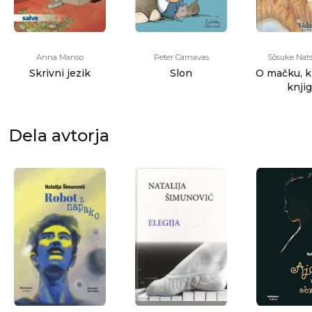
Anna Manso
Peter Carnavas
Sōsuke Na
Skrivni jezik
Slon
O mačku, ki 
knji
Dela avtorja