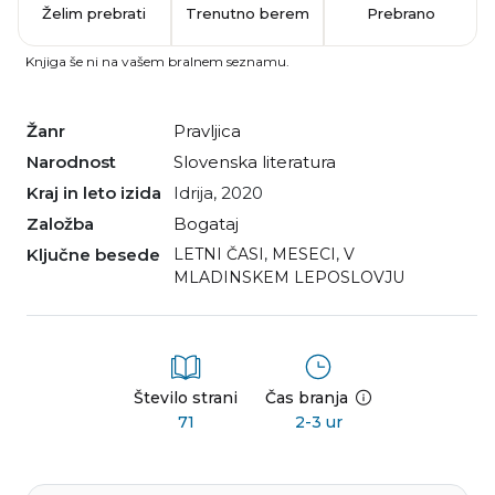
Želim prebrati
Trenutno berem
Prebrano
Knjiga še ni na vašem bralnem seznamu.
Žanr
pravljica
Narodnost
slovenska literatura
Kraj in leto izida
Idrija, 2020
Založba
Bogataj
Ključne besede
LETNI ČASI
,
MESECI
,
V
MLADINSKEM LEPOSLOVJU
Število strani
Čas branja
71
2-3 ur