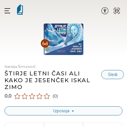
Natalija Šimunovič
ŠTIRJE LETNI ČASI ALI
Sledi
KAKO JE JESENČEK ISKAL
ZIMO
0,0
(0)
Izposoja