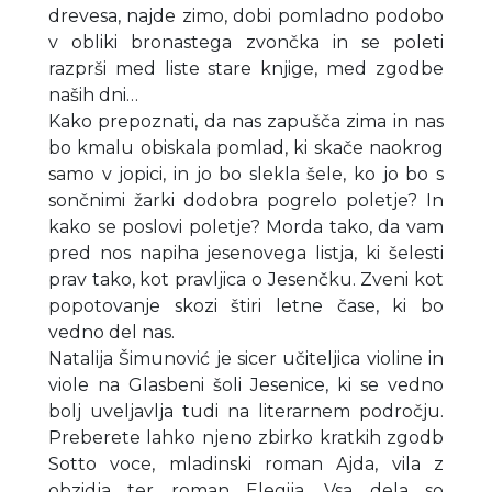
drevesa, najde zimo, dobi pomladno podobo
v obliki bronastega zvončka in se poleti
razprši med liste stare knjige, med zgodbe
naših dni…
Kako prepoznati, da nas zapušča zima in nas
bo kmalu obiskala pomlad, ki skače naokrog
samo v jopici, in jo bo slekla šele, ko jo bo s
sončnimi žarki dodobra pogrelo poletje? In
kako se poslovi poletje? Morda tako, da vam
pred nos napiha jesenovega listja, ki šelesti
prav tako, kot pravljica o Jesenčku. Zveni kot
popotovanje skozi štiri letne čase, ki bo
vedno del nas.
Natalija Šimunović je sicer učiteljica violine in
viole na Glasbeni šoli Jesenice, ki se vedno
bolj uveljavlja tudi na literarnem področju.
Preberete lahko njeno zbirko kratkih zgodb
Sotto voce, mladinski roman Ajda, vila z
obzidja ter roman Elegija. Vsa dela so