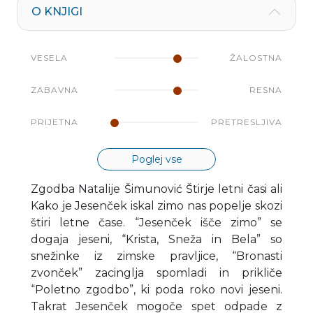
O KNJIGI
VESELA
ŽALOSTNA
ZABAVNA
RESNA
PRIJETNA
PRETRESLJIVA
Poglej vse
Zgodba Natalije Šimunović Štirje letni časi ali
Kako je Jesenček iskal zimo nas popelje skozi
štiri letne čase. “Jesenček išče zimo” se
dogaja jeseni, “Krista, Sneža in Bela” so
snežinke iz zimske pravljice, “Bronasti
zvonček” zacinglja spomladi in prikliče
“Poletno zgodbo”, ki poda roko novi jeseni.
Takrat Jesenček mogoče spet odpade z