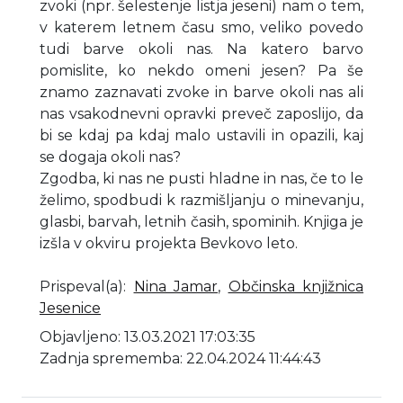
zvoki (npr. šelestenje listja jeseni) nam o tem,
v katerem letnem času smo, veliko povedo
tudi barve okoli nas. Na katero barvo
pomislite, ko nekdo omeni jesen? Pa še
znamo zaznavati zvoke in barve okoli nas ali
nas vsakodnevni opravki preveč zaposlijo, da
bi se kdaj pa kdaj malo ustavili in opazili, kaj
se dogaja okoli nas?
Zgodba, ki nas ne pusti hladne in nas, če to le
želimo, spodbudi k razmišljanju o minevanju,
glasbi, barvah, letnih časih, spominih. Knjiga je
izšla v okviru projekta Bevkovo leto.
Prispeval(a)
:
Nina Jamar
,
Občinska knjižnica
Jesenice
Objavljeno: 13.03.2021 17:03:35
Zadnja sprememba: 22.04.2024 11:44:43