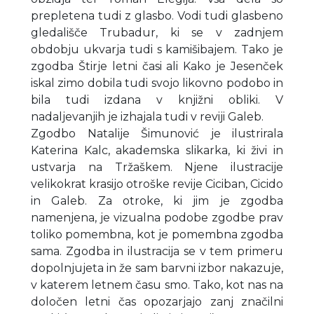
prepletena tudi z glasbo. Vodi tudi glasbeno
gledališče Trubadur, ki se v zadnjem
obdobju ukvarja tudi s kamišibajem. Tako je
zgodba Štirje letni časi ali Kako je Jesenček
iskal zimo dobila tudi svojo likovno podobo in
bila tudi izdana v knjižni obliki. V
nadaljevanjih je izhajala tudi v reviji Galeb.
Zgodbo Natalije Šimunović je ilustrirala
Katerina Kalc, akademska slikarka, ki živi in
ustvarja na Tržaškem. Njene ilustracije
velikokrat krasijo otroške revije Ciciban, Cicido
in Galeb. Za otroke, ki jim je zgodba
namenjena, je vizualna podobe zgodbe prav
toliko pomembna, kot je pomembna zgodba
sama. Zgodba in ilustracija se v tem primeru
dopolnjujeta in že sam barvni izbor nakazuje,
v katerem letnem času smo. Tako, kot nas na
določen letni čas opozarjajo zanj značilni