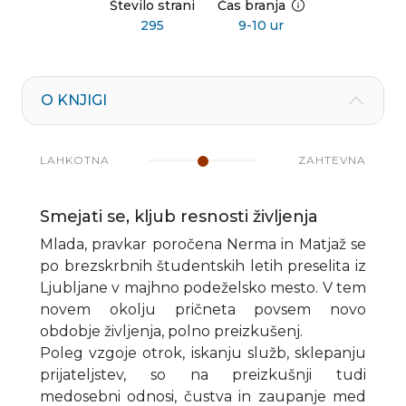
Število strani
Čas branja
295
9-10 ur
O KNJIGI
LAHKOTNA
ZAHTEVNA
Smejati se, kljub resnosti življenja
Mlada, pravkar poročena Nerma in Matjaž se
po brezskrbnih študentskih letih preselita iz
Ljubljane v majhno podeželsko mesto. V tem
novem okolju pričneta povsem novo
obdobje življenja, polno preizkušenj.
Poleg vzgoje otrok, iskanju služb, sklepanju
prijateljstev, so na preizkušnji tudi
medosebni odnosi, čustva in zaupanje med