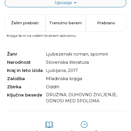
Izposoja
Želim prebrati
Trenutno berem
Prebrano
Knjiga še ni na vašem bralnem seznamu.
Žanr
ljubezenski roman
,
spomini
Narodnost
slovenska literatura
Kraj in leto izida
Ljubljana, 2017
Založba
Mladinska knjiga
Zbirka
Oddih
Ključne besede
DRUŽINA
,
DUHOVNO ŽIVLJENJE
,
ODNOSI MED SPOLOMA