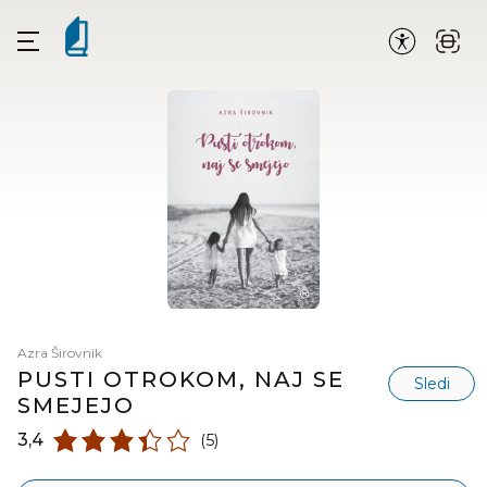
Azra Širovnik
PUSTI OTROKOM, NAJ SE
Sledi
SMEJEJO
3,4
(5)