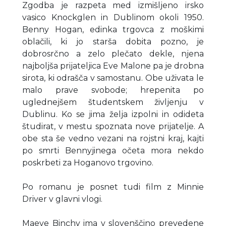
Zgodba je razpeta med izmišljeno irsko
vasico Knockglen in Dublinom okoli 1950.
Benny Hogan, edinka trgovca z moškimi
oblačili, ki jo starša dobita pozno, je
dobrosrčn​o​ a zelo plečat​o​ dekl​e, njena
najboljša prijateljica Eve Malone pa je drobna
sirota, ki odrašča v samostanu. Obe uživata le
malo prave svobode; hrepenita po
uglednejšem študentskem življenju v
Dublinu. Ko se jima želja izpolni in odideta
študirat, ​v mestu ​spoznata nove prijatelje​.​ A
obe sta še vedno vezani na rojstni kraj, kajti
po smrti ​Bennyjinega očeta mora nekdo
poskrbeti za Hoganovo trgovino.​
Po romanu je posnet tudi film z Minnie
Driver v glavni vlogi.
Maeve Binchy ima v slovenščino prevedene