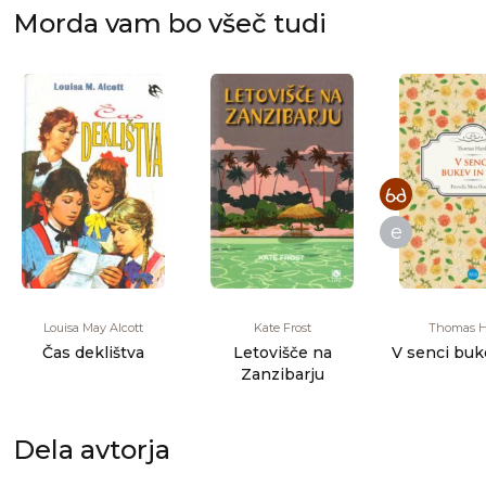
Morda vam bo všeč tudi
e
Louisa May Alcott
Kate Frost
Thomas H
Čas deklištva
Letovišče na
V senci buk
Zanzibarju
Dela avtorja