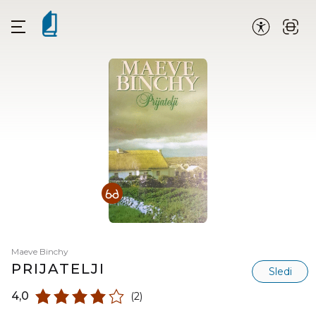
Maeve Binchy
PRIJATELJI
Sledi
4,0
(2)