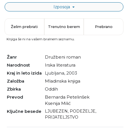
Izposoja
Želim prebrati
Trenutno berem
Prebrano
Knjiga še ni na vašem bralnem seznamu.
Žanr
družbeni roman
Narodnost
irska literatura
Kraj in leto izida
Ljubljana, 2003
Založba
Mladinska knjiga
Zbirka
Oddih
Prevod
Bernarda Petelinšek
Ksenija Milić
Ključne besede
LJUBEZEN
,
PODEŽELJE
,
PRIJATELJSTVO