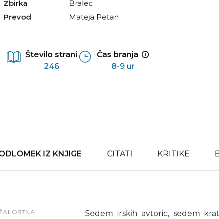
Zbirka
Bralec
Prevod
Mateja Petan
Število strani
Čas branja
246
8-9 ur
ODLOMEK IZ KNJIGE
CITATI
KRITIKE
ŽALOSTNA
Sedem irskih avtoric, sedem kra