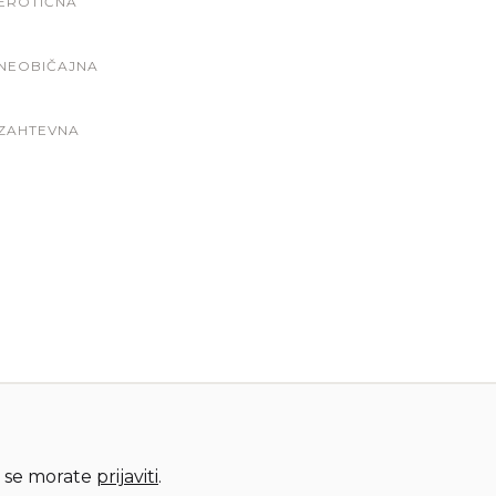
EROTIČNA
NEOBIČAJNA
ZAHTEVNA
 se morate
prijaviti
.