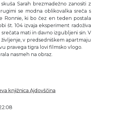
e skuša Sarah brezmadežno zanositi z
 drugimi se modna oblikovalka sreča s
se Ronnie, ki bo čez en teden postala
obi št. 104 izvaja eksperiment radoživa
 srečata mati in davno izgubljeni sin. V
o življenje, v predsedniškem apartmaju
u pravega tigra lovi filmsko vlogo.
arala nasmeh na obraz.
eva knjižnica Ajdovščina
22:08