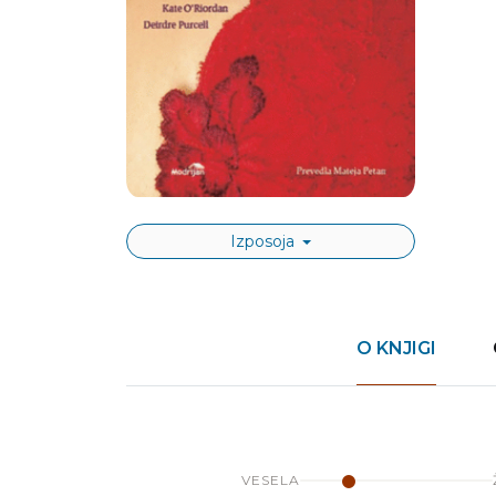
Izposoja
O KNJIGI
VESELA