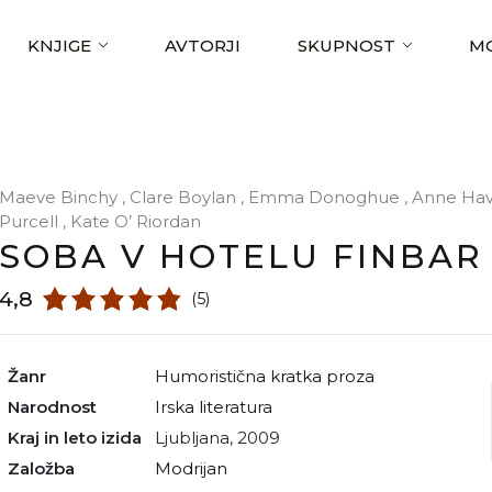
KNJIGE
AVTORJI
SKUPNOST
MO
Maeve Binchy
,
Clare Boylan
,
Emma Donoghue
,
Anne Hav
Purcell
,
Kate O’ Riordan
SOBA V HOTELU FINBAR
4,8
(5)
Žanr
humoristična kratka proza
Narodnost
irska literatura
Kraj in leto izida
Ljubljana, 2009
Založba
Modrijan