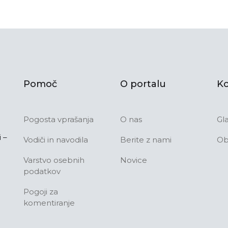
Pomoč
O portalu
Ko
Pogosta vprašanja
O nas
Gl
 –
Vodiči in navodila
Berite z nami
Ob
Varstvo osebnih
Novice
podatkov
Pogoji za
komentiranje