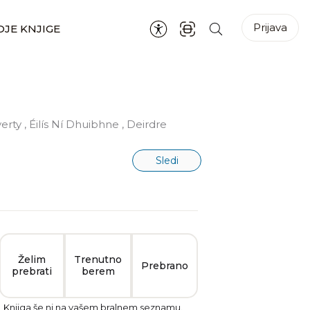
Prijava
JE KNJIGE
erty
,
Éilís Ní Dhuibhne
,
Deirdre
Sledi
Želim
Trenutno
Prebrano
prebrati
berem
Knjiga še ni na vašem bralnem seznamu.