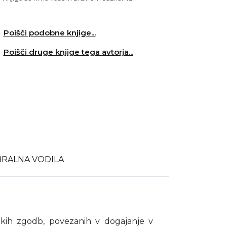
Poišči podobne knjige...
Poišči druge knjige tega avtorja...
BRALNA VODILA
tkih zgodb, povezanih v dogajanje v