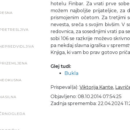
hotelu Finbar. Za vrati prve sob
možem najboljše prijateljice, za
RESNA
prismojenim očetom. Za tretjimi 
nevesta, sreča s svojim bivšim. V s
PRETRESLJIVA
redovnica, za sosednjimi vrati pa se
sobi 106 se razkrije moževo skrivn
pa nekdaj slavna igralka v spremstv
NEPREDVIDLJIVA
Knjiga, ki vam bo prav gotovo prič
PRIZEMLJENA
Glej tudi:
Bukla
NEOKUSNA
Prispeval(a)
:
Viktorija Kante
,
Lavrič
Objavljeno: 08.10.2014 07:54:25
NASILNA
Zadnja sprememba: 22.04.2024 11:
ČRNOGLEDA