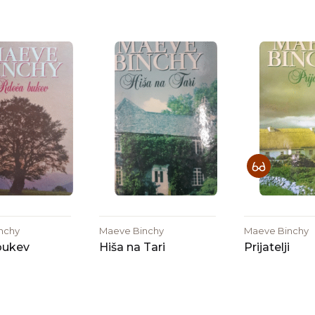
nchy
Maeve Binchy
Maeve Binchy
bukev
Hiša na Tari
Prijatelji