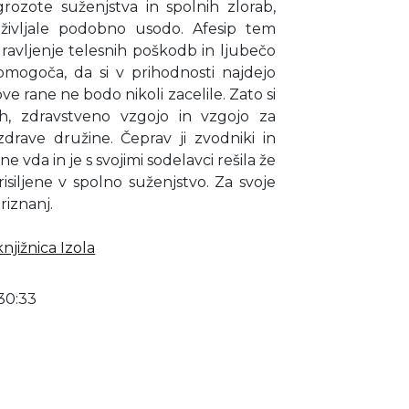
grozote suženjstva in spolnih zlorab,
oživljale podobno usodo. Afesip tem
ravljenje telesnih poškodb in ljubečo
omogoča, da si v prihodnosti najdejo
e rane ne bodo nikoli zacelile. Zato si
h, zdravstveno vzgojo in vzgojo za
rave družine. Čeprav ji zvodniki in
ne vda in je s svojimi sodelavci rešila že
prisiljene v spolno suženjstvo. Za svoje
riznanj.
njižnica Izola
30:33