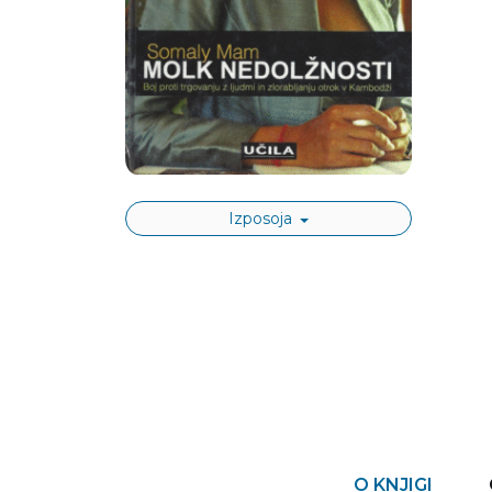
Izposoja
O KNJIGI