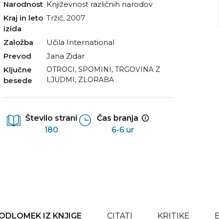
Narodnost
Književnost različnih narodov
Kraj in leto
Tržič, 2007
izida
Založba
Učila International
Prevod
Jana Zidar
Ključne
OTROCI
,
SPOMINI
,
TRGOVINA Z
LJUDMI
,
ZLORABA
besede
Število strani
Čas branja
180
6-6 ur
ODLOMEK IZ KNJIGE
CITATI
KRITIKE