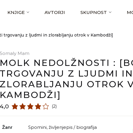
KNJIGE
AVTORJI
SKUPNOST
MO
ti trgovanju z ljudmi in zlorabljanju otrok v Kambodži]
Somaly Mam
MOLK NEDOLŽNOSTI : [B
TRGOVANJU Z LJUDMI I
ZLORABLJANJU OTROK 
KAMBODŽI]
4,0
(2)
Žanr
spomini
,
življenjepis / biografija