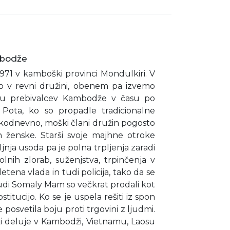
mbodže
1971 v kamboški provinci Mondulkiri. V
tvo v revni družini, obenem pa izvemo
enju prebivalcev Kambodže v času po
 Pota, ko so propadle tradicionalne
sakodnevno, moški člani družin pogosto
in ženske. Starši svoje majhne otroke
jnja usoda pa je polna trpljenja zaradi
polnih zlorab, suženjstva, trpinčenja v
etena vlada in tudi policija, tako da se
udi Somaly Mam so večkrat prodali kot
ostitucijo. Ko se je uspela rešiti iz spon
 posvetila boju proti trgovini z ljudmi.
 ki deluje v Kambodži, Vietnamu, Laosu