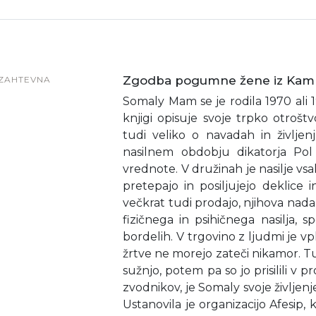
Zgodba pogumne žene iz Ka
ZAHTEVNA
Somaly Mam se je rodila 1970 ali 
knjigi opisuje svoje trpko otroš
tudi veliko o navadah in življ
nasilnem obdobju dikatorja Pol
vrednote. V družinah je nasilje v
pretepajo in posiljujejo deklice 
večkrat tudi prodajo, njihova nadal
fizičnega in psihičnega nasilja, s
bordelih. V trgovino z ljudmi je vpl
žrtve ne morejo zateči nikamor. T
sužnjo, potem pa so jo prisilili v pr
zvodnikov, je Somaly svoje življenje
Ustanovila je organizacijo Afesip,