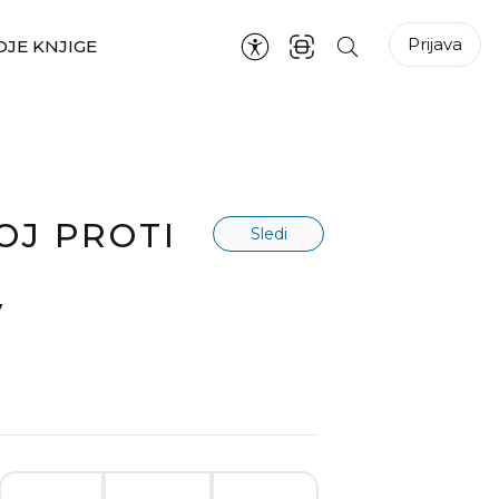
Prijava
JE KNJIGE
OJ PROTI
Sledi
N
V