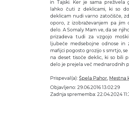
in Tajski. Ker je sama preživela 
lahko čuti z deklicami, ki so d
deklicam nudi varno zatočišče, zd
oporo, z izobraževanjem pa jim 
delo. A Somaly Mam ve, da se njihov
prizadeva tudi za vzgojo moški
ljubeče medsebojne odnose in zd
mafijci pogosto grozijo s smrtjo, se 
na deset tisoče deklic, ki so bili 
delo je prejela več mednarodnih p
Prispeval(a)
:
Špela Pahor
,
Mestna k
Objavljeno: 29.06.2016 13:02:29
Zadnja sprememba: 22.04.2024 11: