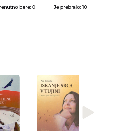
renutno bere: 0
Je prebralo: 10
e
Maylis De Kerangal
Na tej točki noči