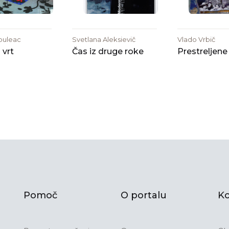
îbuleac
Svetlana Aleksievič
Vlado Vrbič
 vrt
Čas iz druge roke
Prestreljene
Pomoč
O portalu
Ko