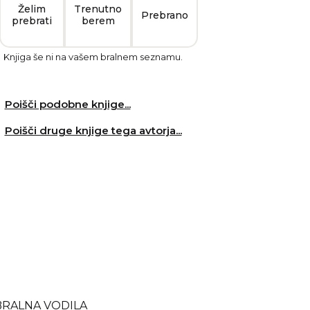
Želim
Trenutno
Prebrano
prebrati
berem
Knjiga še ni na vašem bralnem seznamu.
Poišči podobne knjige...
Poišči druge knjige tega avtorja...
BRALNA VODILA