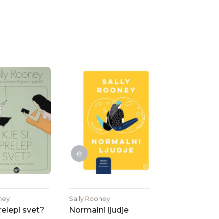
e
ney
Sally Rooney
prelepi svet?
Normalni ljudje