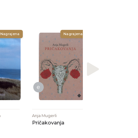
e
Nagrajena
Nagrajena
Ken Bugul
Riwaan ali Pešče
pot
e
n
Anja Mugerli
Pričakovanja