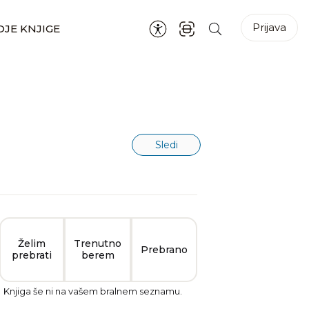
Prijava
JE KNJIGE
Sledi
Želim
Trenutno
Prebrano
prebrati
berem
Knjiga še ni na vašem bralnem seznamu.