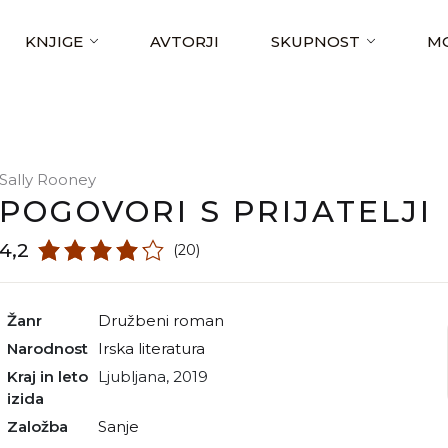
KNJIGE
AVTORJI
SKUPNOST
MO
Sally Rooney
POGOVORI S PRIJATELJI
4,2
(20)
Žanr
družbeni roman
Narodnost
irska literatura
Kraj in leto
Ljubljana, 2019
izida
Založba
Sanje