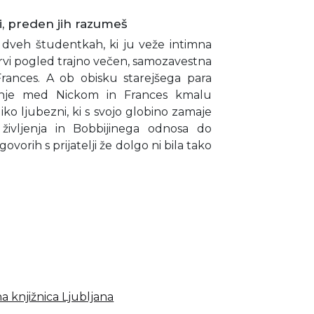
i, preden jih razumeš
 dveh študentkah, ki ju veže intimna
rvi pogled trajno večen, samozavestna
rances. A ob obisku starejšega para
vanje med Nickom in Frances kmalu
o ljubezni, ki s svojo globino zamaje
življenja in Bobbijinega odnosa do
vorih s prijatelji že dolgo ni bila tako
a knjižnica Ljubljana