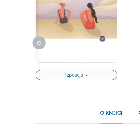
e
Izposoja
O KNJIGI