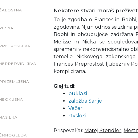
Nekatere stvari moraš preživet
ŽALOSTNA
To je zgodba o Frances in Bobbi,
zgodovina. Njun odnos se zdi na p
RESNA
Bobbi in občudujoče zadržana F
Melisse in Nicka se spogledo
PRETRESLJIVA
spremeni v nekonvencionalno oblik
temelje Nickovega zakonskega 
Frances. Preprostost ljubezni v Pogo
NEPREDVIDLJIVA
komplicirana.
PRIZEMLJENA
Glej tudi:
bukla.si
NEOKUSNA
založba Sanje
Večer
rtvslo.si
NASILNA
Prispeval(a)
:
Matej Štendler
,
Mestn
ČRNOGLEDA