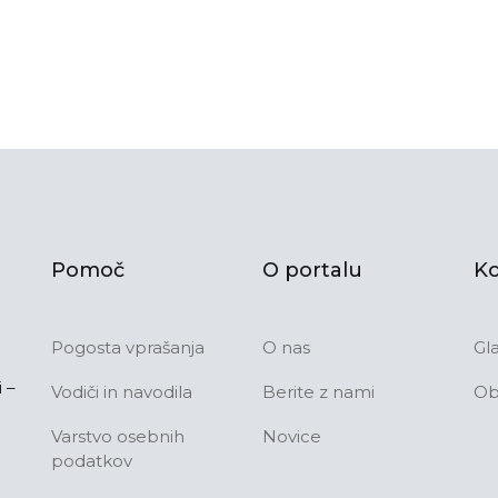
Pomoč
O portalu
Ko
Pogosta vprašanja
O nas
Gl
 –
Vodiči in navodila
Berite z nami
Ob
Varstvo osebnih
Novice
podatkov