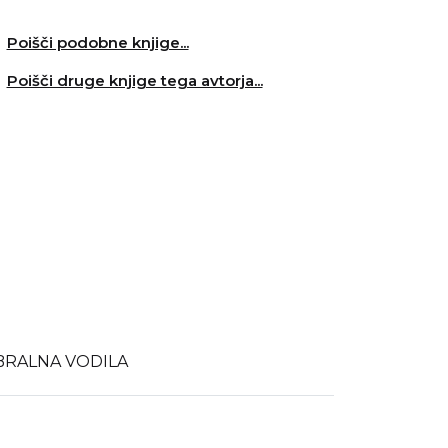
Poišči podobne knjige...
Poišči druge knjige tega avtorja...
BRALNA VODILA