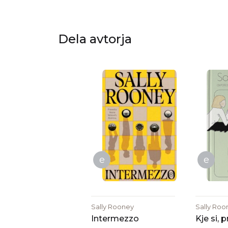
Dela avtorja
e
e
Sally Rooney
Sally Roo
Intermezzo
Kje si, 