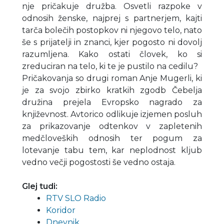
nje pričakuje družba. Osvetli razpoke v
odnosih ženske, najprej s partnerjem, kajti
tarča bolečih postopkov ni njegovo telo, nato
še s prijatelji in znanci, kjer pogosto ni dovolj
razumljena. Kako ostati človek, ko si
zreduciran na telo, ki te je pustilo na cedilu?
Pričakovanja so drugi roman Anje Mugerli, ki
je za svojo zbirko kratkih zgodb Čebelja
družina prejela Evropsko nagrado za
književnost. Avtorico odlikuje izjemen posluh
za prikazovanje odtenkov v zapletenih
medčloveških odnosih ter pogum za
lotevanje tabu tem, kar neplodnost kljub
vedno večji pogostosti še vedno ostaja.
Glej tudi:
RTV SLO Radio
Koridor
Dnevnik