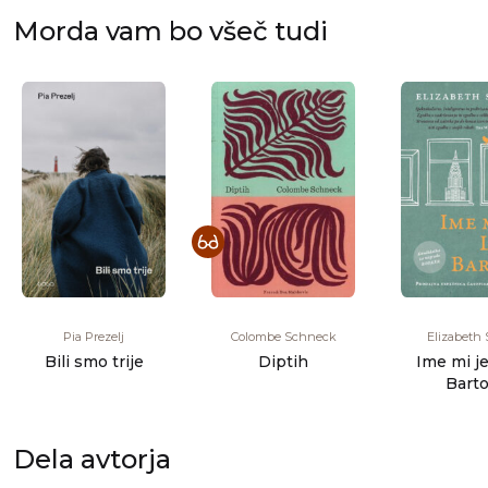
Morda vam bo všeč tudi
Pia Prezelj
Colombe Schneck
Elizabeth 
Bili smo trije
Diptih
Ime mi j
Bart
Dela avtorja