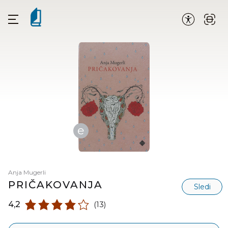
e
Anja Mugerli
PRIČAKOVANJA
Sledi
4,2
(13)