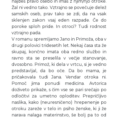
najdeš pravo osebo in imaš z njim/njo otroke.
Žal ni vedno tako. Vztrajno se povečuje delež
samskih oseb, prav tako se zdi, da na vsak
sklenjen zakon vsaj eden razpade. Če do
poroke sploh pride. In otroci? Tudi rodnost
vztrajno pada.
V romanu spremljamo Jano in Primoža, oba v
drugi polovici tridesetih let. Nekaj časa sta že
skupaj, končno imata oba redno službo in
ravno sta se preselila v večje stanovanje,
dvosobno. Primož, ki dela v vrtcu, si je vedno
predstavljal, da bo oče. Da bo mama, je
pričakovala tudi Jana. Vendar otroka ni.
Pomoč jima ponudi medicina. Avtorica
doživeto prikaže, s čim vse se pari srečajo po
odločitvi za umetno oploditev. Prepričljivo
naslika, kako (neuresničeno) hrepenenje po
otroku zareže v telo in psiho ženske, ki ji že
narava nalaga materinstvo, še bolj pa to od