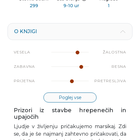
299
9-10 ur
1
O KNJIGI
VESELA
ŽALOSTNA
ZABAVNA
RESNA
PRIJETNA
PRETRESLJIVA
Poglej vse
Prizori iz stavbe hrepenečih in
upajočih
Ljudje v življenju pričakujemo marsikaj. Zdi
se, da je še najmanj zahtevno pričakovati, da