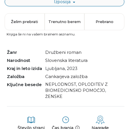
Izposoja
Želim prebrati
Trenutno berem
Prebrano
Knjiga še ni na vašem bralnem seznamu.
Žanr
družbeni roman
Narodnost
slovenska literatura
Kraj in leto izida
Ljubljana, 2023
Založba
Cankarjeva založba
Ključne besede
NEPLODNOST
,
OPLODITEV Z
BIOMEDICINSKO POMOČJO
,
ŽENSKE
Število strani
Čas branja
Nagrade