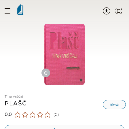
e
Tina Vrščaj
PLAŠČ
Sledi
0,0
(0)