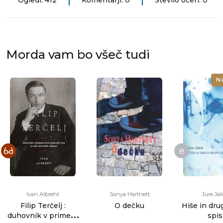
Ogledi: 412
Komentarji: 0
Število ocen: 0
Morda vam bo všeč tudi
N
e
Ivan Albreht
Sonya Hartnett
Jure Ja
Filip Terčelj :
O dečku
Hiše in drug
duhovnik v primežu
spis