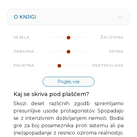
O KNJIGI
VESELA
ŽALOSTNA
ZABAVNA
RESNA
PRIJETNA
PRETRESLJIVA
Poglej vse
Kaj se skriva pod plaščem?
Skozi deset različnih zgodb spremljamo
presunljive usode protagonistov. Spopadajo
se z intenzivnim doživljanjem nemoči. Bodisi
gre za boj posameznika proti sistemu ali pa
(ne)spopadanje z resnico oziroma realnostjo.