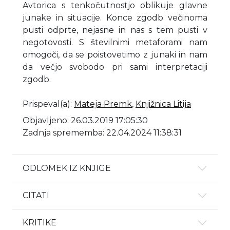
Avtorica s tenkočutnostjo oblikuje glavne
junake in situacije. Konce zgodb večinoma
pusti odprte, nejasne in nas s tem pusti v
negotovosti. S številnimi metaforami nam
omogoči, da se poistovetimo z junaki in nam
da večjo svobodo pri sami interpretaciji
zgodb.
Prispeval(a)
:
Mateja Premk
,
Knjižnica Litija
Objavljeno: 26.03.2019 17:05:30
Zadnja sprememba: 22.04.2024 11:38:31
ODLOMEK IZ KNJIGE
CITATI
KRITIKE