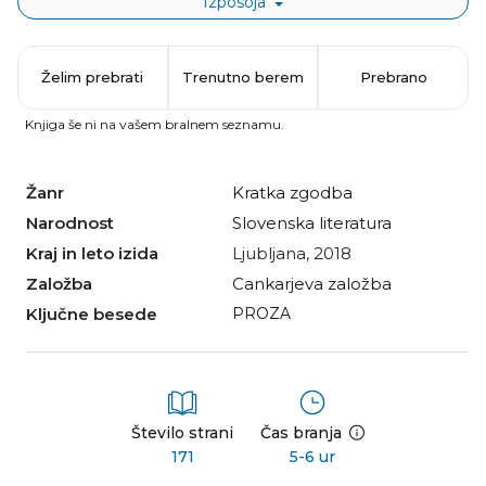
Izposoja
Želim prebrati
Trenutno berem
Prebrano
Knjiga še ni na vašem bralnem seznamu.
Žanr
kratka zgodba
Narodnost
slovenska literatura
Kraj in leto izida
Ljubljana, 2018
Založba
Cankarjeva založba
Ključne besede
PROZA
Število strani
Čas branja
171
5-6 ur