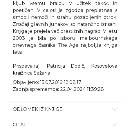
kljub vsemu bralcu v užitek tekoč in
poetičen. V celoti je zgodba prepletnea s
simboli nemoči in strahu pozabljenih otrok.
Značaji glavnih junakov so natančno izrisani.
Knjiga je prejela več prestižnih nagrad. V letu
2003 je bila po izboru melbournskega
dnevnega časnika The Age najboljša knjiga
leta.
Prispeval(a)
:
Patricija Dodič
,
Kosovelova
knjižnica Sežana
Objavljeno: 15.07.2019 12:08:17
Zadnja sprememba: 22.04.2024 11:39:28
ODLOMEK IZ KNJIGE
CITATI