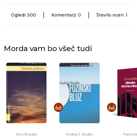
Ogledi: 500
Komentarji: 0
Število ocen: 1
Morda vam bo všeč tudi
Dino Buzzati
Andrej E. Skubic
Franz K