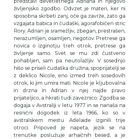
predstavi devetletnega Adriana in njegovo
življenjsko zgodbo. Odvzet je materi, ker ni
sposobna skrbeti zanj, oče ga zavrže, zato ga
vzgajata babica in čudaški, agorafobičen stric
Rory. Adrian je sramežljiv, zbegan, prestrašen,
nerazumljen, osamljen, negotov. Pretrese ga
novica o izginotju treh otrok, pretrese ga
življenje samo. Svet se mu zdi čustveno
pohabljen, sam pa neutolažljiv. V sosednjo
hišo se priseli čudaška družina, spoprijatelji se
z deklico Nicole, eno izmed treh sosedovih
otrok, ki jim umira mati. Nicole je kljubovalna
in drzna in Adrian v njej najde pravo
prijateljico, a hkrati tudi zaveznico. Zgodba se
dogaja v Avstraliji v letu 1977 in se nanaša na
resnični dogodek iz leta 1966, ko so v
avstralskem mestu Adelaide izginili trije
otroci. Pripoved je napeta, jezik se na
trenutke poslužuje arhaičnih besed, a je