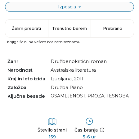
Izposoja
Želim prebrati
Trenutno berem
Prebrano
Knjiga še ni na vašem bralnem seznamu.
Žanr
družbenokritični roman
Narodnost
avstralska literatura
Kraj in leto izida
Ljubljana, 2011
Založba
Družba Piano
Ključne besede
OSAMLJENOST
,
PROZA
,
TESNOBA
Število strani
Čas branja
159
5-6 ur