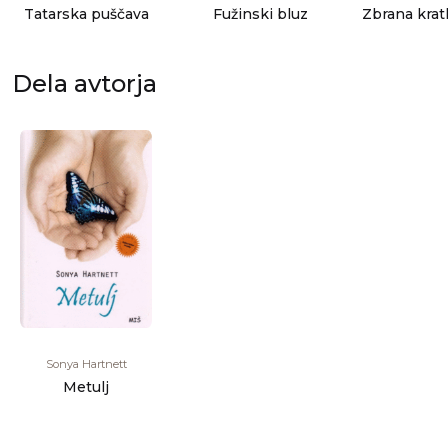
Tatarska puščava
Fužinski bluz
Zbrana krat
Dela avtorja
Sonya Hartnett
Metulj