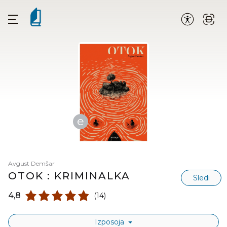
e
Avgust Demšar
OTOK : KRIMINALKA
Sledi
4,8
(14)
Izposoja