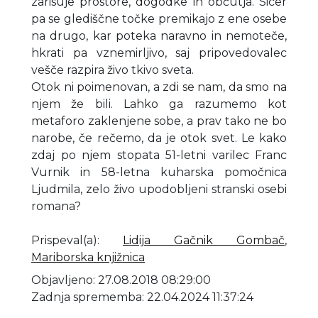
zarisuje prostore, dogodke in občutja. Sicer
pa se glediščne točke premikajo z ene osebe
na drugo, kar poteka naravno in nemoteče,
hkrati pa vznemirljivo, saj pripovedovalec
vešče razpira živo tkivo sveta.
Otok ni poimenovan, a zdi se nam, da smo na
njem že bili. Lahko ga razumemo kot
metaforo zaklenjene sobe, a prav tako ne bo
narobe, če rečemo, da je otok svet. Le kako
zdaj po njem stopata 51-letni varilec Franc
Vurnik in 58-letna kuharska pomočnica
Ljudmila, zelo živo upodobljeni stranski osebi
romana?
Prispeval(a)
:
Lidija Gačnik Gombač
,
Mariborska knjižnica
Objavljeno: 27.08.2018 08:29:00
Zadnja sprememba: 22.04.2024 11:37:24