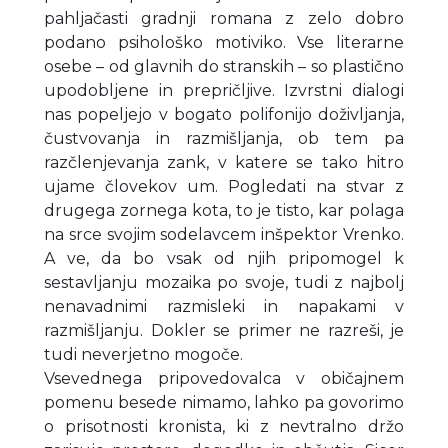
pahljačasti gradnji romana z zelo dobro
podano psihološko motiviko. Vse literarne
osebe – od glavnih do stranskih – so plastično
upodobljene in prepričljive. Izvrstni dialogi
nas popeljejo v bogato polifonijo doživljanja,
čustvovanja in razmišljanja, ob tem pa
razčlenjevanja zank, v katere se tako hitro
ujame človekov um. Pogledati na stvar z
drugega zornega kota, to je tisto, kar polaga
na srce svojim sodelavcem inšpektor Vrenko.
A ve, da bo vsak od njih pripomogel k
sestavljanju mozaika po svoje, tudi z najbolj
nenavadnimi razmisleki in napakami v
razmišljanju. Dokler se primer ne razreši, je
tudi neverjetno mogoče.
Vsevednega pripovedovalca v običajnem
pomenu besede nimamo, lahko pa govorimo
o prisotnosti kronista, ki z nevtralno držo