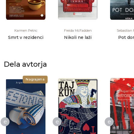
Karmen Petric
Freida McFadden
Sebastian 
Smrt v rezidenci
Nikoli ne laži
Pot do
Dela avtorja
Nagrajena
e
e
e