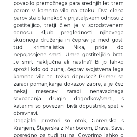
povabilo premožnega para srednjih let trem
parom v kamnito vilo na otoku. Dva člena
parov sta bila nekoč v prijateljskem odnosu z
gostiteljico, tretji člen je v sorodstvenem
odnosu. Kljub preglednosti njihovega
skupnega druženja in čeprav je med gosti
tudi kriminalistka Nika, pride do
nepojasnjene smrti. Umre gostiteljičin brat.
Je smrt naključna ali nasilna? Bi jo lahko
sprožil kdo od zunaj, čeprav svojstvena lega
kamnite vile to težko dopušča? Primer se
zaradi pomanjkanja dokazov zapre, a je čez
nekaj mesecev zaradi nenavadnega
sovpadanja drugih dogodkov/smrti, s
katerimi so povezani bivši dopustniki, spet v
obravnavi.
Dogajalni prostori so otok, Gorenjska s
Kranjem, Štajerska z Mariborom, Drava, Sava,
posredno pa tudi tujina. Govorimo lahko o