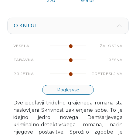
270
9-9 ur
O KNJIGI
VESELA
ŽALOSTNA
ZABAVNA
RESNA
PRIJETNA
PRETRESLJIVA
Poglej vse
Dve poglavji tridelno grajenega romana sta
naslovljeni Skrivnost zaklenjene sobe. To je
idejno jedro novega Demšarjevega
kriminalno-detektivskega romana, način
njegove postavitve. Sprožilo zgodbe je