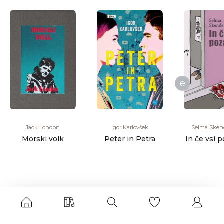
e
Jack London
Igor Karlovšek
Selma Sken
Morski volk
Peter in Petra
In če vsi p