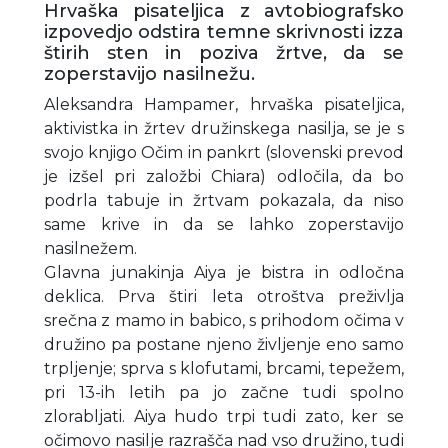
Hrvaška pisateljica z avtobiografsko
izpovedjo odstira temne skrivnosti izza
štirih sten in poziva žrtve, da se
zoperstavijo nasilnežu.
Aleksandra Hampamer, hrvaška pisateljica,
aktivistka in žrtev družinskega nasilja, se je s
svojo knjigo Očim in pankrt (slovenski prevod
je izšel pri založbi Chiara) odločila, da bo
podrla tabuje in žrtvam pokazala, da niso
same krive in da se lahko zoperstavijo
nasilnežem.
Glavna junakinja Aiya je bistra in odločna
deklica. Prva štiri leta otroštva preživlja
srečna z mamo in babico, s prihodom očima v
družino pa postane njeno življenje eno samo
trpljenje; sprva s klofutami, brcami, tepežem,
pri 13-ih letih pa jo začne tudi spolno
zlorabljati. Aiya hudo trpi tudi zato, ker se
očimovo nasilje razrašča nad vso družino, tudi