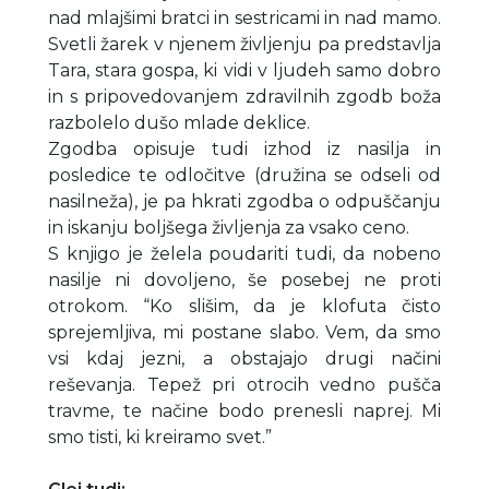
nad mlajšimi bratci in sestricami in nad mamo.
Svetli žarek v njenem življenju pa predstavlja
Tara, stara gospa, ki vidi v ljudeh samo dobro
in s pripovedovanjem zdravilnih zgodb boža
razbolelo dušo mlade deklice.
Zgodba opisuje tudi izhod iz nasilja in
posledice te odločitve (družina se odseli od
nasilneža), je pa hkrati zgodba o odpuščanju
in iskanju boljšega življenja za vsako ceno.
S knjigo je želela poudariti tudi, da nobeno
nasilje ni dovoljeno, še posebej ne proti
otrokom. “Ko slišim, da je klofuta čisto
sprejemljiva, mi postane slabo. Vem, da smo
vsi kdaj jezni, a obstajajo drugi načini
reševanja. Tepež pri otrocih vedno pušča
travme, te načine bodo prenesli naprej. Mi
smo tisti, ki kreiramo svet.”