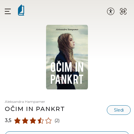
Aleksandra Hampamer
OČIM IN PANKRT
Sledi
3,5
(2)