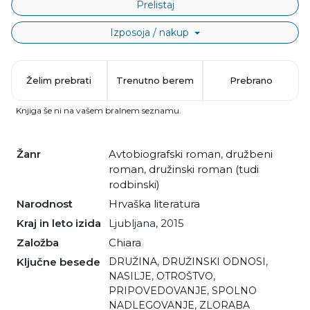
Prelistaj
Izposoja / nakup
Želim prebrati
Trenutno berem
Prebrano
Knjiga še ni na vašem bralnem seznamu.
Žanr
avtobiografski roman
,
družbeni
roman
,
družinski roman (tudi
rodbinski)
Narodnost
hrvaška literatura
Kraj in leto izida
Ljubljana, 2015
Založba
Chiara
Ključne besede
DRUŽINA
,
DRUŽINSKI ODNOSI
,
NASILJE
,
OTROŠTVO
,
PRIPOVEDOVANJE
,
SPOLNO
NADLEGOVANJE
,
ZLORABA