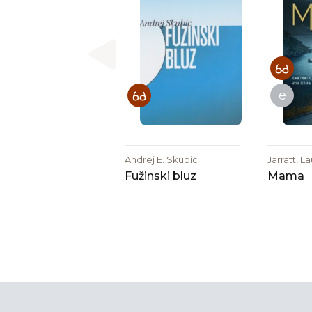
e
Andrej E. Skubic
Jarratt, L
Fužinski bluz
Mama