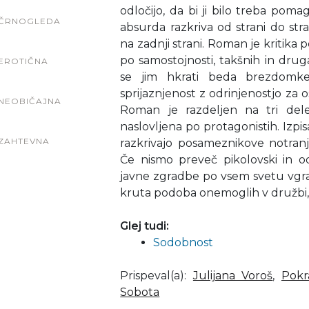
odločijo, da bi ji bilo treba poma
ČRNOGLEDA
absurda razkriva od strani do str
na zadnji strani. Roman je kritika p
po samostojnosti, takšnih in drug
EROTIČNA
se jim hkrati beda brezdomke
sprijaznjenost z odrinjenostjo za 
NEOBIČAJNA
Roman je razdeljen na tri dele,
naslovljena po protagonistih. Izpis
ZAHTEVNA
razkrivajo posameznikove notranje
Če nismo preveč pikolovski in o
javne zgradbe po vsem svetu vgra
kruta podoba onemoglih v družbi, ki
Glej tudi:
Sodobnost
Prispeval(a)
:
Julijana Voroš
,
Pokr
Sobota