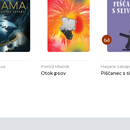
aura
Primož Mlačnik
Marjane Satrap
Otok psov
Piščanec s s