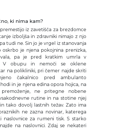
ečno, ki nima kam?
i premestijo iz zavetišča za brezdomce
tanje izboljša in zdravniki nimajo z njo
a tudi ne. Sin jo je vrgel iz stanovanja
 oskrbo je njena pokojnina prenizka,
čevala, pa je pred kratkim umrla v
či. V obupu in nemoči se oklene
 na polikliniki, pri čemer najde skriti
enjeno čakalnico pred ambulanto
 hodi in je njena edina opora hojica, na
 premoženje, ne pritegne nobene
vsakodnevne rutine in na stotine njej
in tako dovolj lastnih težav. Zato ima
 praznikih ne zazna novinar, katerega
ti naslovnice za rumeni tisk. S starko
najde na naslovnici. Zdaj se nekateri