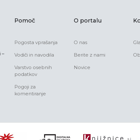
Pomoč
O portalu
Ko
Pogosta vprašanja
O nas
Gl
 –
Vodiči in navodila
Berite z nami
Ob
Varstvo osebnih
Novice
podatkov
Pogoji za
komentiranje