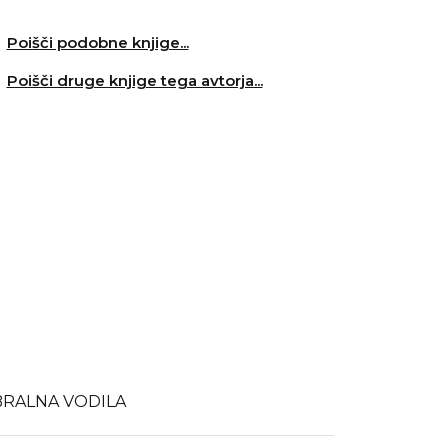
Poišči podobne knjige...
Poišči druge knjige tega avtorja...
BRALNA VODILA