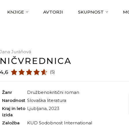
KNJIGE
AVTORJI
SKUPNOST
MO
Jana Juráňová
NIČVREDNICA
4,6
(5)
Žanr
družbenokritični roman
Narodnost
slovaška literatura
Kraj in leto
Ljubljana, 2023
izida
Založba
KUD Sodobnost International