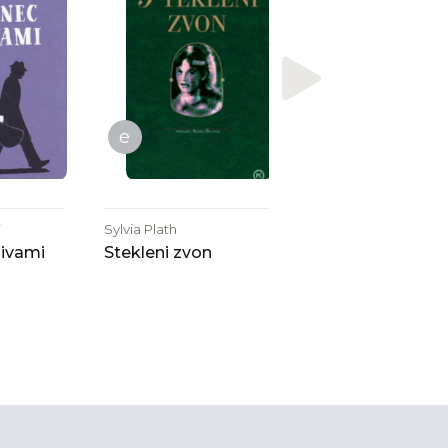
Sonya Hartnett
O dečku
e
i
Sylvia Plath
livami
Stekleni zvon