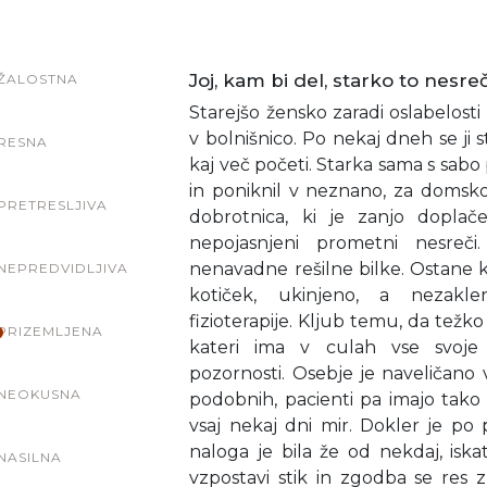
Joj, kam bi del, starko to nesr
ŽALOSTNA
Starejšo žensko zaradi oslabelost
v bolnišnico. Po nekaj dneh se ji s
RESNA
kaj več početi. Starka sama s sabo p
in poniknil v neznano, za domsko
PRETRESLJIVA
dobrotnica, ki je zanjo dopla
nepojasnjeni prometni nesre
nenavadne rešilne bilke. Ostane kar
NEPREDVIDLJIVA
kotiček, ukinjeno, a nezakl
fizioterapije. Kljub temu, da težko
PRIZEMLJENA
kateri ima v culah vse svoje
pozornosti. Osebje je naveličano 
NEOKUSNA
podobnih, pacienti pa imajo tako 
vsaj nekaj dni mir. Dokler je po
naloga je bila že od nekdaj, iska
NASILNA
vzpostavi stik in zgodba se res z