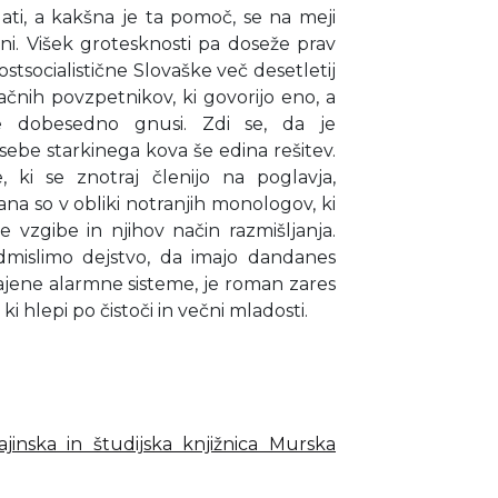
gati, a kakšna je ta pomoč, se na meji
ani. Višek grotesknosti pa doseže prav
ostsocialistične Slovaške več desetletij
ačnih povzpetnikov, ki govorijo eno, a
 dobesedno gnusi. Zdi se, da je
osebe starkinega kova še edina rešitev.
 ki se znotraj členijo na poglavja,
ana so v obliki notranjih monologov, ki
 vzgibe in njihov način razmišljanja.
dmislimo dejstvo, da imajo dandanes
jene alarmne sisteme, je roman zares
 hlepi po čistoči in večni mladosti.
ajinska in študijska knjižnica Murska