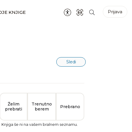
Prijava
JE KNJIGE
Sledi
Želim
Trenutno
Prebrano
prebrati
berem
Knjiga še ni na vašem bralnem seznamu.