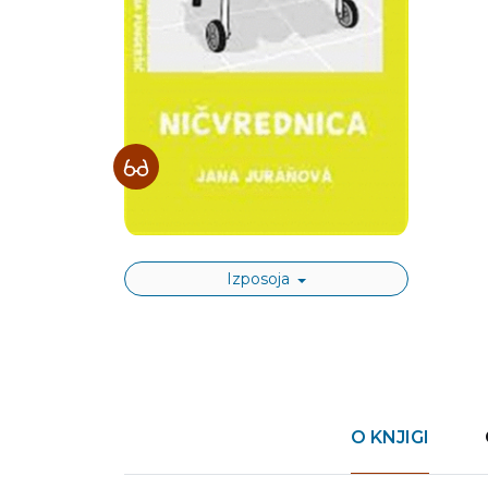
Izposoja
O KNJIGI