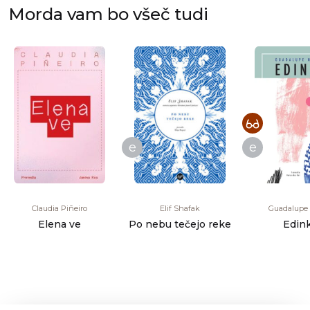
Morda vam bo všeč tudi
e
e
Claudia Piñeiro
Elif Shafak
Guadalupe 
Elena ve
Po nebu tečejo reke
Edin