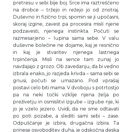
pretresu v sebi bije boj. Srce ima raztreščeno
na drobce – tržejo in režejo jo od znotraj.
Duševno in fizično trpi, spomin se ji upočasni,
skoraj izgine, zavest pa procesira misli njene
podzavesti, njenega instinkta. Počuti se
razmesarjeno – lupina sama sebe. V valu
duševne bolečine ne dojame, kaj je resnično
in kaj je stvaritev njenega lastnega
trpinčenja. Misli na sence tam zunaj jo
navdajajo z grozo. Ob zavedanju, da bi vedno
izbrala enako, jo razjeda krivda – sama sebi se
gnusi, počuti se umazano. Pod vprašaj
postavi celo biti mama. V dvoboju s potrtostjo
pa na neki točki vzklije njena želja po
preživetju in osmislitvi izgube – izgube nje, ki
jo je vzelo jezero. Uvidi, da ne sme odtavati
po poti pozabe, a slediti sami sebi – zase.
Odpuščanje je izbira, drugačna izbira. Ta
prinese osvoboditev duha, je odskočna deska