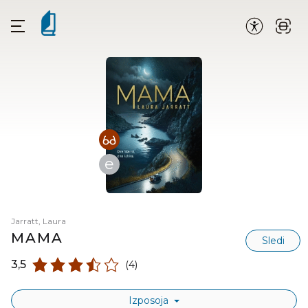
e
Jarratt, Laura
MAMA
Sledi
3,5
(4)
Izposoja