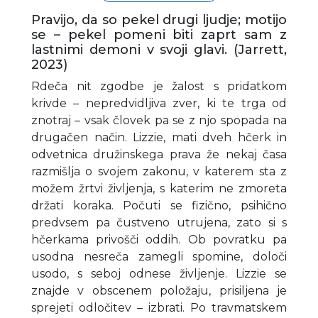
Pravijo, da so pekel drugi ljudje; motijo
se – pekel pomeni biti zaprt sam z
lastnimi demoni v svoji glavi. (Jarrett,
2023)
Rdeča nit zgodbe je žalost s pridatkom
krivde – nepredvidljiva zver, ki te trga od
znotraj – vsak človek pa se z njo spopada na
drugačen način. Lizzie, mati dveh hčerk in
odvetnica družinskega prava že nekaj časa
razmišlja o svojem zakonu, v katerem sta z
možem žrtvi življenja, s katerim ne zmoreta
držati koraka. Počuti se fizično, psihično
predvsem pa čustveno utrujena, zato si s
hčerkama privošči oddih. Ob povratku pa
usodna nesreča zamegli spomine, določi
usodo, s seboj odnese življenje. Lizzie se
znajde v obscenem položaju, prisiljena je
sprejeti odločitev – izbrati. Po travmatskem