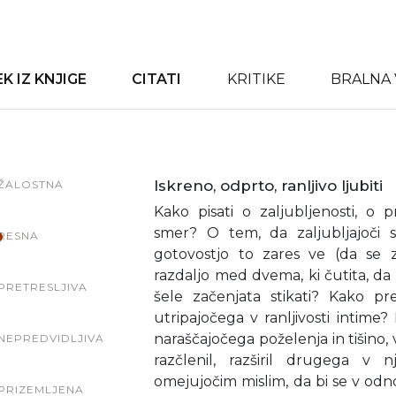
 IZ KNJIGE
CITATI
KRITIKE
BRALNA 
Iskreno, odprto, ranljivo ljubiti
ŽALOSTNA
Kako pisati o zaljubljenosti, o
smer? O tem, da zaljubljajoči 
RESNA
gotovostjo to zares ve (da se z
razdaljo med dvema, ki čutita, da si
PRETRESLJIVA
šele začenjata stikati? Kako pre
utripajočega v ranljivosti intime?
naraščajočega poželenja in tišino, v
NEPREDVIDLJIVA
razčlenil, razširil drugega v 
omejujočim mislim, da bi se v odnos,
PRIZEMLJENA