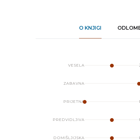
O KNJIGI
ODLOMEK
VESELA
ZABAVNA
PRIJETNA
PREDVIDLJIVA
DOMIŠLJIJSKA