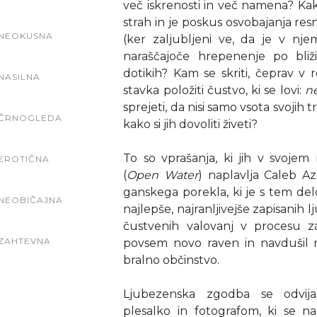
več iskrenosti in več namena? Kako 
strah in je poskus osvobajanja re
NEOKUSNA
(ker zaljubljeni ve, da je v n
naraščajoče hrepenenje po bližin
dotikih? Kam se skriti, čeprav v r
NASILNA
stavka položiti čustvo, ki se lovi:
ne
sprejeti, da nisi samo vsota svojih 
ČRNOGLEDA
kako si jih dovoliti živeti?
To so vprašanja, ki jih v svoj
EROTIČNA
(
Open Water
) naplavlja Caleb Az
ganskega porekla, ki je s tem del
NEOBIČAJNA
najlepše, najranljivejše zapisanih
čustvenih valovanj v procesu zal
ZAHTEVNA
povsem novo raven in navdušil ne
bralno občinstvo.
Ljubezenska zgodba se odvij
plesalko in fotografom, ki se n