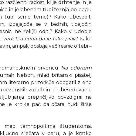
razčleniti radost, ki je drhtenje in je
snice in je obenem tudi težnja po begu
jem tudi seme teme)? Kako ubesediti
i, izdajajoče se v bežnih, tipajočih
esnici ne želi(š) oditi? Kako v udobje
-vedeti-a-čutiti-da-je-tako-prav
? Kako
travm, ampak obstaja več resnic o tebi –
em romanesknem prvencu
Na odprtem
umah Nelson, mlad britanski pisatelj
om literarno prizorišče obogatil z eno
 ljubezenskih zgodb in je ubesedovanje
jubljanja prepričljivo povzdignil na
 le kritike pač pa očaral tudi širše
a med temnopoltima študentoma,
aključno srečata v baru, a je kratko