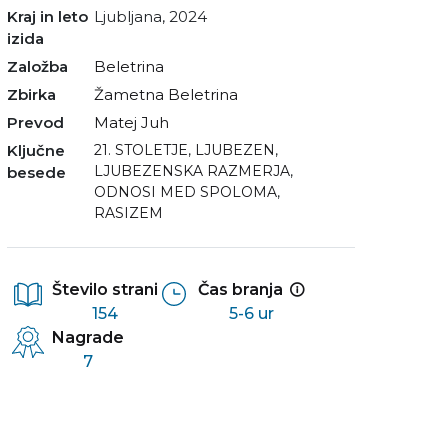
Kraj in leto
Ljubljana, 2024
izida
Založba
Beletrina
Zbirka
Žametna Beletrina
Prevod
Matej Juh
Ključne
21. STOLETJE
,
LJUBEZEN
,
LJUBEZENSKA RAZMERJA
,
besede
ODNOSI MED SPOLOMA
,
RASIZEM
Število strani
Čas branja
154
5-6 ur
Nagrade
7