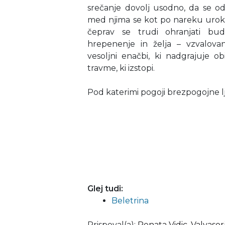
srečanje dovolj usodno, da se odp
med njima se kot po nareku uroka 
čeprav se trudi ohranjati bud
hrepenenje in želja – vzvalovan
vesoljni enačbi, ki nadgrajuje ob
travme, ki izstopi.
Pod katerimi pogoji brezpogojne l
Glej tudi:
Beletrina
Prispeval(a)
:
Renata Vidic
,
Valvasor