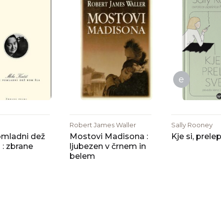
e
Robert James Waller
Sally Rooney
omladni dež
Mostovi Madisona :
Kje si, prele
 : zbrane
ljubezen v črnem in
belem