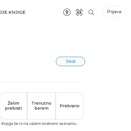
Prijava
JE KNJIGE
Sledi
Želim
Trenutno
Prebrano
prebrati
berem
Knjiga še ni na vašem bralnem seznamu.