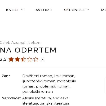
KNJIGE
AVTORJI
SKUPNOST
MO
Caleb Azumah Nelson
NA ODPRTEM
2,5
(2)
Žanr
družbeni roman
,
lirski roman
,
ljubezenski roman
,
monološki
roman
,
problemski roman
,
psihološki roman
Narodnost
afriška literatura
,
angleška
literatura
,
ganska literatura