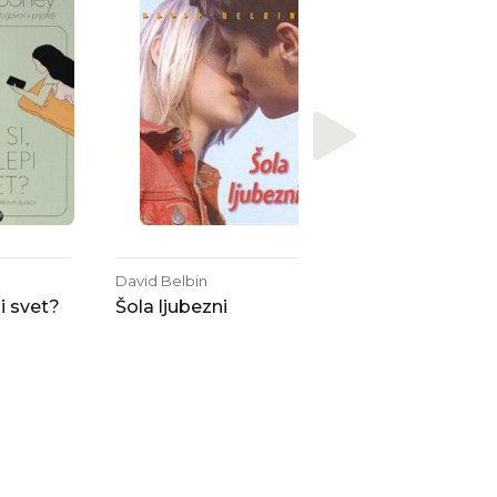
Amy Harmon
Kar veter ve
David Belbin
pi svet?
Šola ljubezni