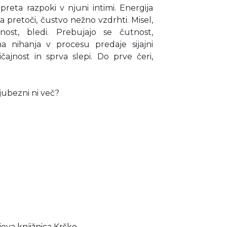
reta razpoki v njuni intimi. Energija
pretoči, čustvo nežno vzdrhti. Misel,
nost, bledi. Prebujajo se čutnost,
a nihanja v procesu predaje sijajni
ičajnost in sprva slepi. Do prve čeri,
jubezni ni več?
jeva knjižnica Krško