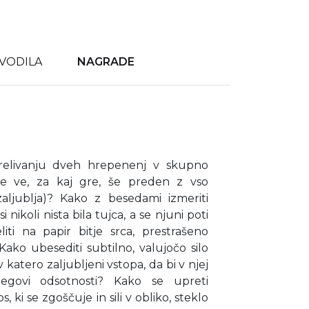
VODILA
NAGRADE
 prelivanju dveh hrepenenj v skupno
se ve, za kaj gre, še preden z vso
aljublja)? Kako z besedami izmeriti
 nikoli nista bila tujca, a se njuni poti
liti na papir bitje srca, prestrašeno
 Kako ubesediti subtilno, valujočo silo
 katero zaljubljeni vstopa, da bi v njej
njegovi odsotnosti? Kako se upreti
 ki se zgoščuje in sili v obliko, steklo