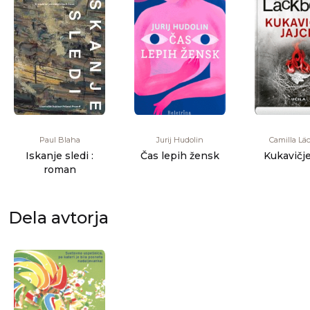
Jurij Hudolin
Camilla Lä
Paul Blaha
Čas lepih žensk
Kukavičje
Iskanje sledi :
roman
Dela avtorja