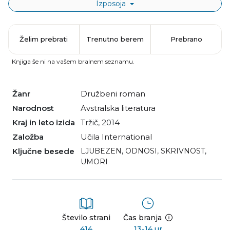
Izposoja
Želim prebrati
Trenutno berem
Prebrano
Knjiga še ni na vašem bralnem seznamu.
Žanr
družbeni roman
Narodnost
avstralska literatura
Kraj in leto izida
Tržič, 2014
Založba
Učila International
Ključne besede
LJUBEZEN
,
ODNOSI
,
SKRIVNOST
,
UMORI
Število strani
Čas branja
414
13-14 ur