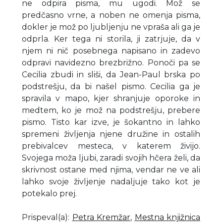
ne odpira pisma, mu ugodi. Mož se
predčasno vrne, a noben ne omenja pisma,
dokler je mož po ljubljenju ne vpraša ali ga je
odprla. Ker tega ni storila, ji zatrjuje, da v
njem ni nič posebnega napisano in zadevo
odpravi navidezno brezbrižno. Ponoči pa se
Cecilia zbudi in sliši, da Jean-Paul brska po
podstrešju, da bi našel pismo. Cecilia ga je
spravila v mapo, kjer shranjuje oporoke in
medtem, ko je mož na podstrešju, prebere
pismo. Tisto kar izve, je šokantno in lahko
spremeni življenja njene družine in ostalih
prebivalcev mesteca, v katerem živijo.
Svojega moža ljubi, zaradi svojih hčera želi, da
skrivnost ostane med njima, vendar ne ve ali
lahko svoje življenje nadaljuje tako kot je
potekalo prej.
Prispeval(a)
:
Petra Kremžar
,
Mestna knjižnica