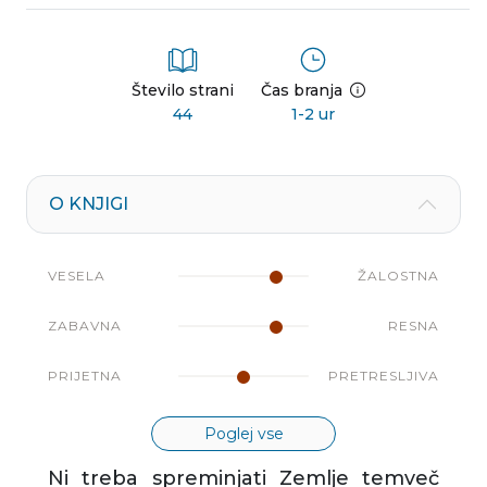
Število strani
Čas branja
44
1-2 ur
O KNJIGI
VESELA
ŽALOSTNA
ZABAVNA
RESNA
PRIJETNA
PRETRESLJIVA
Poglej vse
Ni treba spreminjati Zemlje temveč