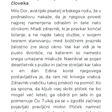
človeka
Milo Dor, avstrijski pisatelj srbskega rodu, že v
podnaslovu nakaže, da je njegova povest
najprej namenjena odraslim in šele nato
otrokom. Mladi zdravnik, ki je pravkar končal
šolanje, a ne najde takoj službe, v svojem
tesnem stanovanju med božičnimi prazniki
žalostno zre skozi okno. Vse kar vidi je le
pusto dvorišče, na katerem so namesto
snega umazane mlakuže. Naenkrat se pojavi
desetletnik s puško in začne streljati kar tako
v en dan. Edina korist njegovega
postavljaštva je, da rani nič krivega vrabca.
Zdravnik vrabčku takoj priskoči na pomoč. Ko
pa spozna, da kljub vsej skrbi ptiček ne bo
mogel več leteti, ga obdrži pri sebi in ga
poimenuje Čiv. Tukaj pa se v zgodbi začnejo
pojavljati pravljični motivi. Ptiček namreč