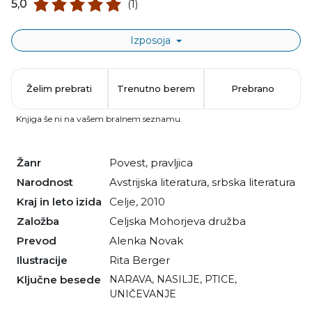
5,0
(1)
Izposoja
Želim prebrati
Trenutno berem
Prebrano
Knjiga še ni na vašem bralnem seznamu.
Žanr
povest
,
pravljica
Narodnost
avstrijska literatura
,
srbska literatura
Kraj in leto izida
Celje, 2010
Založba
Celjska Mohorjeva družba
Prevod
Alenka Novak
Ilustracije
Rita Berger
Ključne besede
NARAVA
,
NASILJE
,
PTICE
,
UNIČEVANJE