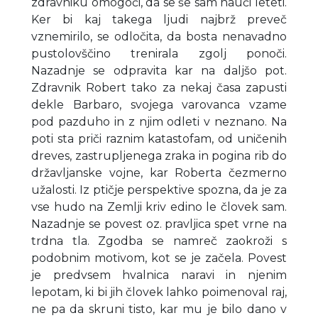
zdravniku omogoči, da se še sam nauči leteti.
Ker bi kaj takega ljudi najbrž preveč
vznemirilo, se odločita, da bosta nenavadno
pustolovščino trenirala zgolj ponoči.
Nazadnje se odpravita kar na daljšo pot.
Zdravnik Robert tako za nekaj časa zapusti
dekle Barbaro, svojega varovanca vzame
pod pazduho in z njim odleti v neznano. Na
poti sta priči raznim katastofam, od uničenih
dreves, zastrupljenega zraka in pogina rib do
državljanske vojne, kar Roberta čezmerno
užalosti. Iz ptičje perspektive spozna, da je za
vse hudo na Zemlji kriv edino le človek sam.
Nazadnje se povest oz. pravljica spet vrne na
trdna tla. Zgodba se namreč zaokroži s
podobnim motivom, kot se je začela. Povest
je predvsem hvalnica naravi in njenim
lepotam, ki bi jih človek lahko poimenoval raj,
ne pa da skruni tisto, kar mu je bilo dano v