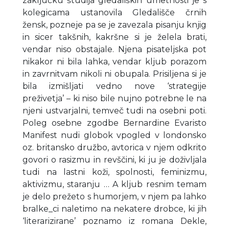
zaključku študija gledaliških umetnosti je s
kolegicama ustanovila Gledališče črnih
žensk, pozneje pa se je zavezala pisanju knjig
in sicer takšnih, kakršne si je želela brati,
vendar niso obstajale. Njena pisateljska pot
nikakor ni bila lahka, vendar kljub porazom
in zavrnitvam nikoli ni obupala. Prisiljena si je
bila izmišljati vedno nove ‘strategije
preživetja’ – ki niso bile nujno potrebne le na
njeni ustvarjalni, temveč tudi na osebni poti.
Poleg osebne zgodbe Bernardine Evaristo
Manifest nudi globok vpogled v londonsko
oz. britansko družbo, avtorica v njem odkrito
govori o rasizmu in revščini, ki ju je doživljala
tudi na lastni koži, spolnosti, feminizmu,
aktivizmu, staranju … A kljub resnim temam
je delo prežeto s humorjem, v njem pa lahko
bralke_ci naletimo na nekatere drobce, ki jih
‘literarizirane’ poznamo iz romana Dekle,