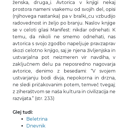
ženska, druga_i. Avtorica v knjigi nekaj
prostora nameni vsakemu od svojih del, opisi
(njihovega nastanka) pa v bralki_cu vzbudijo
radovednost in željo po branju. Naslov knjige
se v celoti glasi Manifest: nikdar odnehati. K
temu, da nikoli ne smemo odnehati, nas
avtorica s svojo zgodbo napeljuje pravzaprav
skozi celotno knjigo, saj je njena življenjska in
ustvarjalna pot neizmeren vir navdiha, v
zaključnem delu pa neposredno nagovarja
avtorice, denimo z besedami: “V svojem
ustvarjanju bodi divja, nepokorna in drzna,
ne sledi pričakovanim potem, temveč tvegaj;
z ziheraštvom se naša kultura in civilizacija ne
razvijata.” (str. 233)
Glej tudi:
Beletrina
Dnevnik