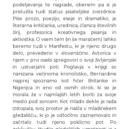
podeljevanja te nagrade, obenem pa si je
prislužila tudi status pisateljske zvezdnice.
Piše prozo, poezijo, eseje in dramatiko, je
literarna kritičarka, urednica, članica številnih
žirij, profesorica kreativnega pisanja in
aktivistka. O vsem tem (in še marsičem) lahko
beremo tudi v Manifestu, ki je njeno drugo
delo, prevedeno v slovenščino. Avtorica v
njem v prvi osebi spregovori o svoji življenjski
in ustvarjalni poti. Poglavja v knjigi so
nanizana večinoma kronološko, Bernardine
najprej spoznamo kot hčer Britanke in
Nigerijca in eno od osmih otrok, ki se je
morala že v najmlajših letih boriti za svoje
mesto pod soncem. Kot mlado dekle je rada
izstopala, svoj prostor je našla v mladinskem
gledališču, ki jo je odločilno zaznamovalo in
začrtalo tudi njeno poklicno pot. Po