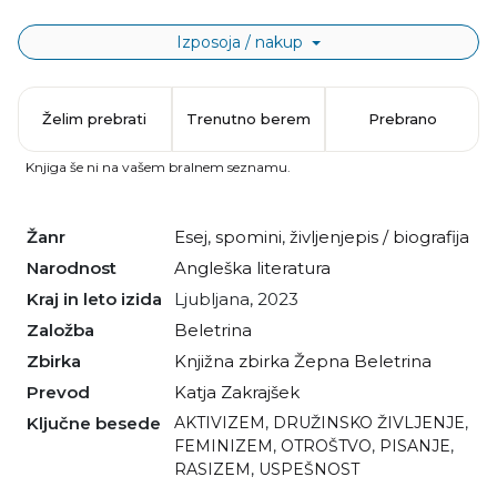
Izposoja / nakup
Želim prebrati
Trenutno berem
Prebrano
Knjiga še ni na vašem bralnem seznamu.
Žanr
esej
,
spomini
,
življenjepis / biografija
Narodnost
angleška literatura
Kraj in leto izida
Ljubljana, 2023
Založba
Beletrina
Zbirka
Knjižna zbirka Žepna Beletrina
Prevod
Katja Zakrajšek
Ključne besede
AKTIVIZEM
,
DRUŽINSKO ŽIVLJENJE
,
FEMINIZEM
,
OTROŠTVO
,
PISANJE
,
RASIZEM
,
USPEŠNOST