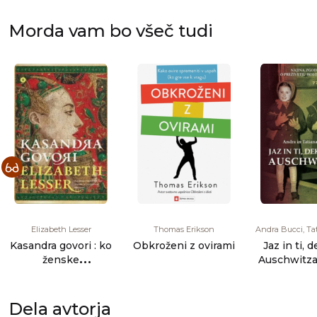
Morda vam bo všeč tudi
Elizabeth Lesser
Thomas Erikson
Andra Bucci, Ta
Kasandra govori : ko
Obkroženi z ovirami
Jaz in ti, d
ženske
Auschwitza 
pripovedujejo
zgodba o p
zgodbe, se zgodovi
[...]
[...]
Dela avtorja