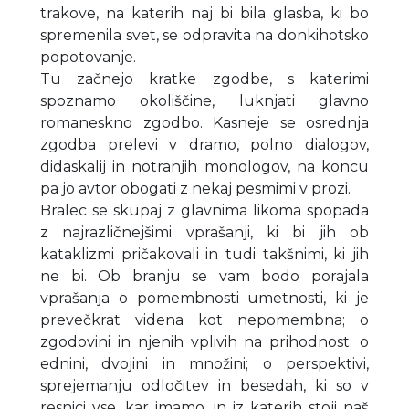
trakove, na katerih naj bi bila glasba, ki bo
spremenila svet, se odpravita na donkihotsko
popotovanje.
Tu začnejo kratke zgodbe, s katerimi
spoznamo okoliščine, luknjati glavno
romaneskno zgodbo. Kasneje se osrednja
zgodba prelevi v dramo, polno dialogov,
didaskalij in notranjih monologov, na koncu
pa jo avtor obogati z nekaj pesmimi v prozi.
Bralec se skupaj z glavnima likoma spopada
z najrazličnejšimi vprašanji, ki bi jih ob
kataklizmi pričakovali in tudi takšnimi, ki jih
ne bi. Ob branju se vam bodo porajala
vprašanja o pomembnosti umetnosti, ki je
prevečkrat videna kot nepomembna; o
zgodovini in njenih vplivih na prihodnost; o
ednini, dvojini in množini; o perspektivi,
sprejemanju odločitev in besedah, ki so v
resnici vse, kar imamo, in iz katerih stoji naš