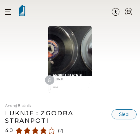
e
Andrej Blatnik
LUKNJE : ZGODBA
Sledi
STRANPOTI
4,0
(2)