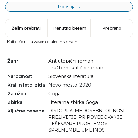
Izposoja
Želim prebrati
Trenutno berem
Prebrano
Knjiga še ni na vašem bralnem seznamu.
Žanr
antiutopični roman
,
družbenokritični roman
Narodnost
slovenska literatura
Kraj in leto izida
Novo mesto, 2020
Založba
Goga
Zbirka
Literarna zbirka Goga
Ključne besede
DISTOPIJA
,
MEDOSEBNI ODNOSI
,
PREŽIVETJE
,
PRIPOVEDOVANJE
,
REŠEVANJE PROBLEMOV
,
SPREMEMBE
,
UMETNOST