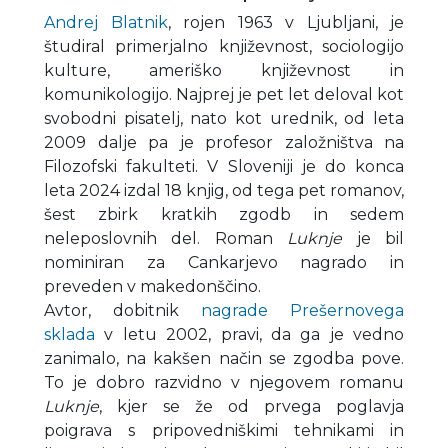
Andrej Blatnik
, rojen 1963 v Ljubljani, je
študiral primerjalno književnost, sociologijo
kulture, ameriško književnost in
komunikologijo. Najprej je pet let deloval kot
svobodni pisatelj, nato kot urednik, od leta
2009 dalje pa je profesor založništva na
Filozofski fakulteti. V Sloveniji je do konca
leta 2024 izdal 18 knjig, od tega pet romanov,
šest zbirk kratkih zgodb in sedem
neleposlovnih del. Roman
Luknje
je bil
nominiran za Cankarjevo nagrado in
preveden v makedonščino.
Avtor, dobitnik
nagrade Prešernovega
sklada
v letu 2002, pravi, da ga je vedno
zanimalo, na kakšen način se zgodba pove.
To je dobro razvidno v njegovem romanu
Luknje
, kjer se že od prvega poglavja
poigrava s pripovedniškimi tehnikami in