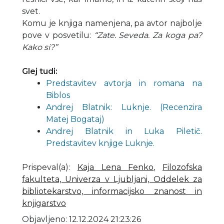
svet.
Komu je knjiga namenjena, pa avtor najbolje
pove v posvetilu:
“Zate. Seveda. Za koga pa?
Kako si?”
Glej tudi:
Predstavitev avtorja in romana na
Biblos
Andrej Blatnik: Luknje. (Recenzira
Matej Bogataj)
Andrej Blatnik in Luka Piletič.
Predstavitev knjige Luknje.
Prispeval(a)
:
Kaja Lena Fenko
,
Filozofska
fakulteta, Univerza v Ljubljani, Oddelek za
bibliotekarstvo, informacijsko znanost in
knjigarstvo
Objavljeno: 12.12.2024 21:23:26