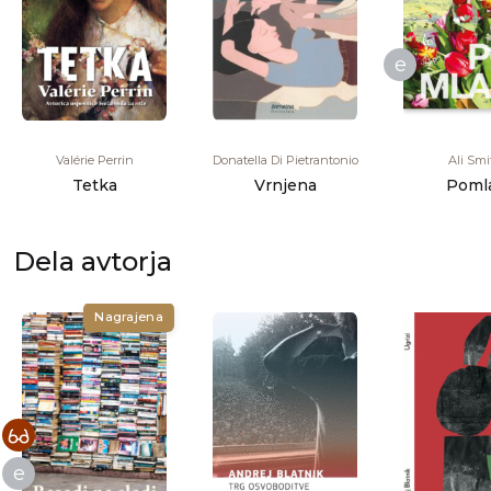
e
Valérie Perrin
Donatella Di Pietrantonio
Ali Smi
Tetka
Vrnjena
Poml
Dela avtorja
Nagrajena
e