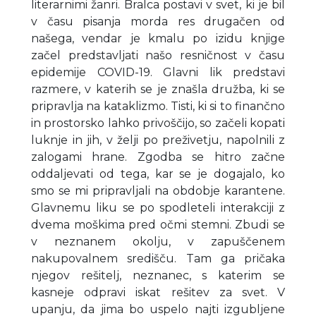
literarnimi žanri. Bralca postavi v svet, ki je bil
v času pisanja morda res drugačen od
našega, vendar je kmalu po izidu knjige
začel predstavljati našo resničnost v času
epidemije COVID-19. Glavni lik predstavi
razmere, v katerih se je znašla družba, ki se
pripravlja na kataklizmo. Tisti, ki si to finančno
in prostorsko lahko privoščijo, so začeli kopati
luknje in jih, v želji po preživetju, napolnili z
zalogami hrane. Zgodba se hitro začne
oddaljevati od tega, kar se je dogajalo, ko
smo se mi pripravljali na obdobje karantene.
Glavnemu liku se po spodleteli interakciji z
dvema moškima pred očmi stemni. Zbudi se
v neznanem okolju, v zapuščenem
nakupovalnem središču. Tam ga pričaka
njegov rešitelj, neznanec, s katerim se
kasneje odpravi iskat rešitev za svet. V
upanju, da jima bo uspelo najti izgubljene