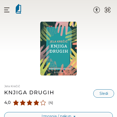
Jela Krečič
KNJIGA DRUGIH
Sledi
4,0
(4)
Izposoja / nakup