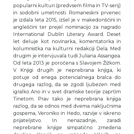
popularni kulturi (predvsem filma in TV-serij)
in sodobni umetnosti. Romaneskni prvenec
je izdala leta 2015, izšel je v makedonščini in
angleščini ter prejel nominacijo za nagrado
International Dublin Literary Award. Deset
let deluje kot novinarka, komentatorka in
kolumnistka na kulturni redakciji Dela. Med
drugim je intervjuvala tudi Juliana Assangea.
Od leta 2013 je poročena s Slavojem Žižkom.
V Knjigi drugih je neprebrana knjiga, ki
potuje od enega potencialnega bralca do
drugega razlog, da se zgodi ljubezen med
igralko Ano in v svet dramske teorije zaprtim
Tinetom. Prav tako je neprebrana knjiga
razlog, da se odnos med dvema naključnima
gospema, Veroniko in Hedo, razvije v iskreno
prijateljstvo. In nenazadnje, zaradi
neprebrane knjige simpatično zmedena