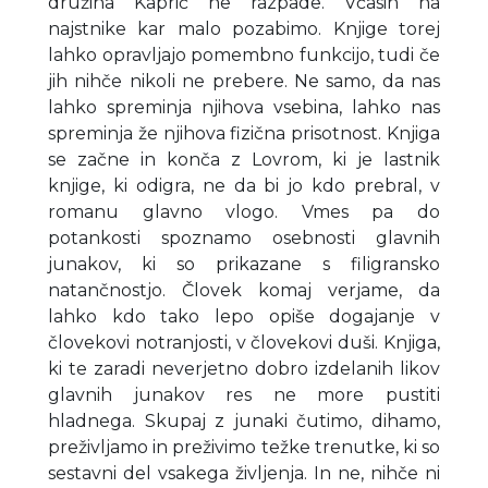
družina Kaprič ne razpade. Včasih na
najstnike kar malo pozabimo. Knjige torej
lahko opravljajo pomembno funkcijo, tudi če
jih nihče nikoli ne prebere. Ne samo, da nas
lahko spreminja njihova vsebina, lahko nas
spreminja že njihova fizična prisotnost. Knjiga
se začne in konča z Lovrom, ki je lastnik
knjige, ki odigra, ne da bi jo kdo prebral, v
romanu glavno vlogo. Vmes pa do
potankosti spoznamo osebnosti glavnih
junakov, ki so prikazane s filigransko
natančnostjo. Človek komaj verjame, da
lahko kdo tako lepo opiše dogajanje v
človekovi notranjosti, v človekovi duši. Knjiga,
ki te zaradi neverjetno dobro izdelanih likov
glavnih junakov res ne more pustiti
hladnega. Skupaj z junaki čutimo, dihamo,
preživljamo in preživimo težke trenutke, ki so
sestavni del vsakega življenja. In ne, nihče ni