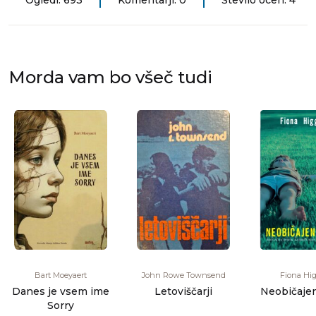
Ogledi: 693
Komentarji: 0
Število ocen: 4
Morda vam bo všeč tudi
Bart Moeyaert
John Rowe Townsend
Fiona Hi
Danes je vsem ime
Letoviščarji
Neobičaje
Sorry