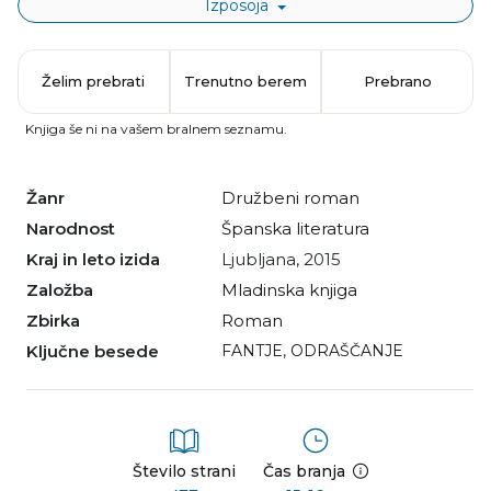
Izposoja
Želim prebrati
Trenutno berem
Prebrano
Knjiga še ni na vašem bralnem seznamu.
Žanr
družbeni roman
Narodnost
španska literatura
Kraj in leto izida
Ljubljana, 2015
Založba
Mladinska knjiga
Zbirka
Roman
Ključne besede
FANTJE
,
ODRAŠČANJE
Število strani
Čas branja