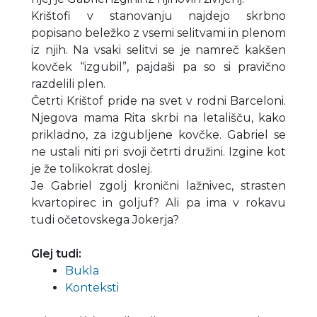
Krištofi v stanovanju najdejo skrbno
popisano beležko z vsemi selitvami in plenom
iz njih. Na vsaki selitvi se je namreč kakšen
kovček “izgubil”, pajdaši pa so si pravično
razdelili plen.
Četrti Krištof pride na svet v rodni Barceloni.
Njegova mama Rita skrbi na letališču, kako
prikladno, za izgubljene kovčke. Gabriel se
ne ustali niti pri svoji četrti družini. Izgine kot
je že tolikokrat doslej.
Je Gabriel zgolj kronični lažnivec, strasten
kvartopirec in goljuf? Ali pa ima v rokavu
tudi očetovskega Jokerja?
Glej tudi:
Bukla
Konteksti