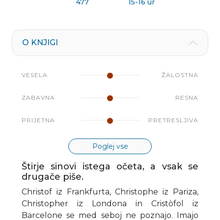
477
15-16 ur
O KNJIGI
VESELA
ŽALOSTNA
ZABAVNA
RESNA
PRIJETNA
PRETRESLJIVA
Poglej vse
Štirje sinovi istega očeta, a vsak se
drugače piše.
Christof iz Frankfurta, Christophe iz Pariza,
Christopher iz Londona in Cristòfol iz
Barcelone se med seboj ne poznajo. Imajo