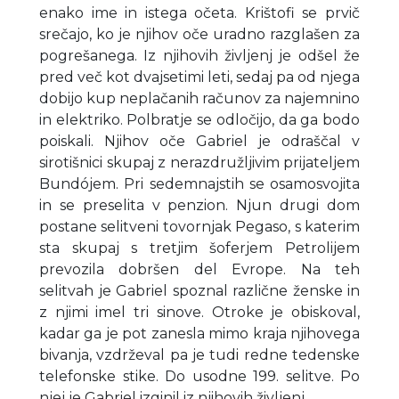
enako ime in istega očeta. Krištofi se prvič
srečajo, ko je njihov oče uradno razglašen za
pogrešanega. Iz njihovih življenj je odšel že
pred več kot dvajsetimi leti, sedaj pa od njega
dobijo kup neplačanih računov za najemnino
in elektriko. Polbratje se odločijo, da ga bodo
poiskali. Njihov oče Gabriel je odraščal v
sirotišnici skupaj z nerazdružljivim prijateljem
Bundójem. Pri sedemnajstih se osamosvojita
in se preselita v penzion. Njun drugi dom
postane selitveni tovornjak Pegaso, s katerim
sta skupaj s tretjim šoferjem Petrolijem
prevozila dobršen del Evrope. Na teh
selitvah je Gabriel spoznal različne ženske in
z njimi imel tri sinove. Otroke je obiskoval,
kadar ga je pot zanesla mimo kraja njihovega
bivanja, vzdrževal pa je tudi redne tedenske
telefonske stike. Do usodne 199. selitve. Po
njej je Gabriel izginil iz njihovih življenj.