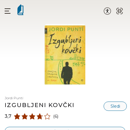
Jordi Puntí
IZGUBLJENI KOVČKI
Sledi
3,7
(6)