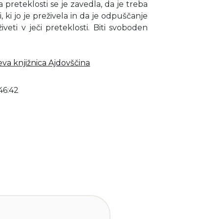
a preteklosti se je zavedla, da je treba
i, ki jo je preživela in da je odpuščanje
iveti v ječi preteklosti. Biti svoboden
eva knjižnica Ajdovščina
46:42