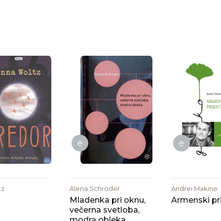
e
e
tz
Alena Schröder
Andreï Makine
Mladenka pri oknu,
Armenski pri
večerna svetloba,
modra obleka