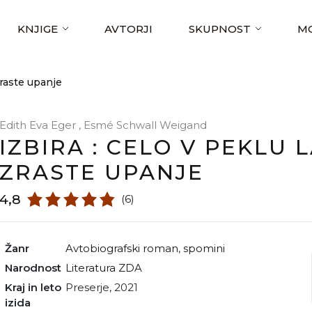
KNJIGE
AVTORJI
SKUPNOST
MO
zraste upanje
Edith Eva Eger
,
Esmé Schwall Weigand
IZBIRA : CELO V PEKLU 
ZRASTE UPANJE
4,8
(6)
Žanr
avtobiografski roman
,
spomini
Narodnost
literatura ZDA
Kraj in leto
Preserje, 2021
izida