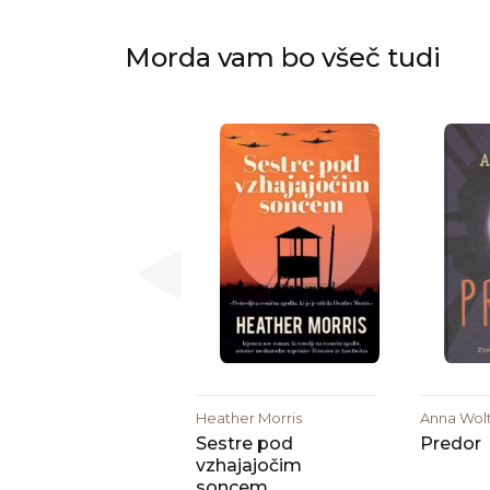
Morda vam bo všeč tudi
Heather Morris
Anna Wol
Sestre pod
Predor
vzhajajočim
soncem