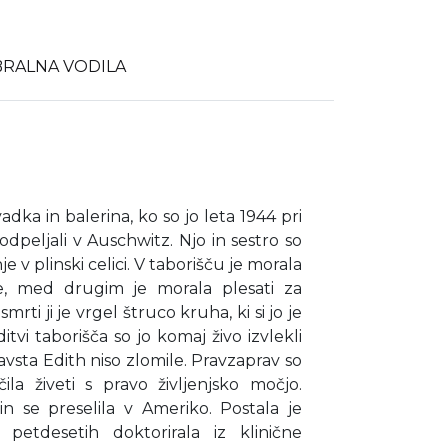
BRALNA VODILA
dka in balerina, ko so jo leta 1944 pri
odpeljali v Auschwitz. Njo in sestro so
enje v plinski celici. V taborišču je morala
nje, med drugim je morala plesati za
rti ji je vrgel štruco kruha, ki si jo je
itvi taborišča so jo komaj živo izvlekli
vsta Edith niso zlomile. Pravzaprav so
la živeti s pravo življenjsko močjo.
 in se preselila v Ameriko. Postala je
 petdesetih doktorirala iz klinične