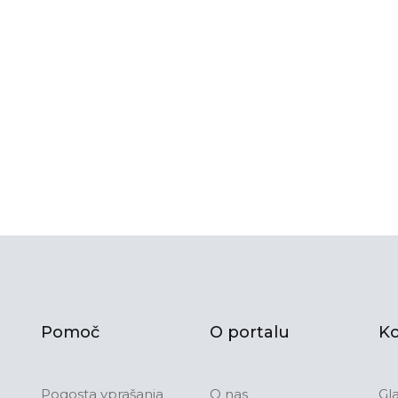
Pomoč
O portalu
Ko
Pogosta vprašanja
O nas
Gl