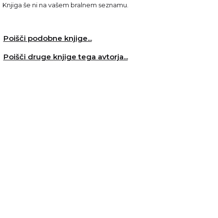
Knjiga še ni na vašem bralnem seznamu.
Poišči podobne knjige...
Poišči druge knjige tega avtorja...