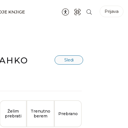
Prijava
JE KNJIGE
LAHKO
Sledi
Želim
Trenutno
Prebrano
prebrati
berem