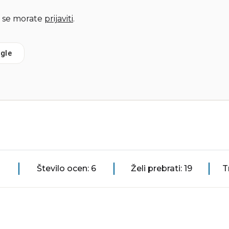
 se morate
prijaviti
.
gle
Število ocen: 6
Želi prebrati: 19
T