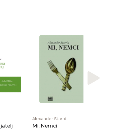
Dušan Šarotar
Biljard v Dobrayu
Alexander Starritt
jatelj
Mi, Nemci