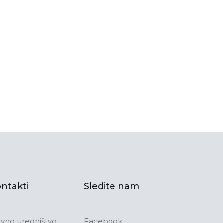
ntakti
Sledite nam
avno uredništvo
Facebook