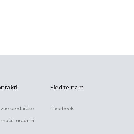
ntakti
Sledite nam
avno uredništvo
Facebook
močni uredniki