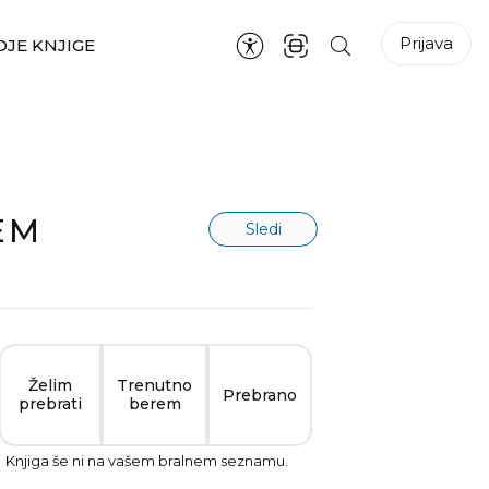
Prijava
JE KNJIGE
EM
Sledi
Želim
Trenutno
Prebrano
prebrati
berem
Knjiga še ni na vašem bralnem seznamu.