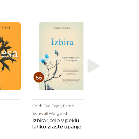
Jan Sendker
Spomin srca
Edith Eva Eger, Esmé
Schwall Weigand
Izbira : celo v peklu
lahko zraste upanje