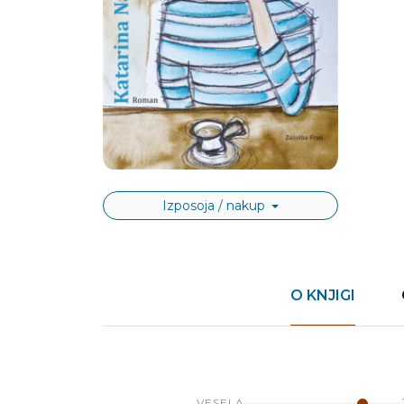
Izposoja / nakup
O KNJIGI
VESELA