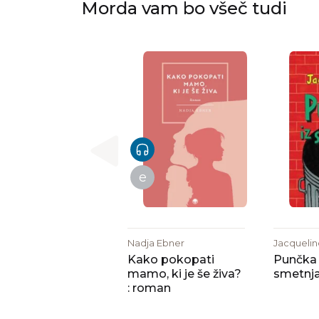
Morda vam bo všeč tudi
e
Nadja Ebner
Jacquelin
Kako pokopati
Punčka 
mamo, ki je še živa?
smetnj
: roman