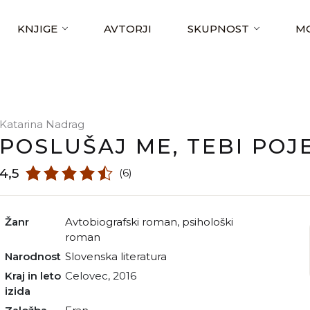
KNJIGE
AVTORJI
SKUPNOST
MO
Katarina Nadrag
POSLUŠAJ ME, TEBI POJ
4,5
(6)
Žanr
avtobiografski roman
,
psihološki
roman
Narodnost
slovenska literatura
Kraj in leto
Celovec, 2016
izida