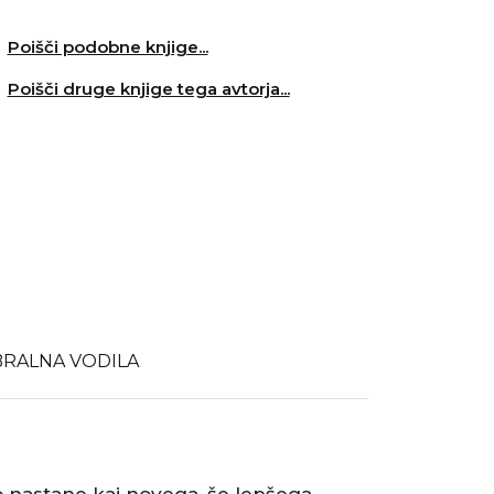
Poišči podobne knjige...
Poišči druge knjige tega avtorja...
BRALNA VODILA