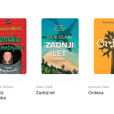
e Wilson
Julie Clark
Manuel Vilas
iz
Zadnji let
Ordesa
aka