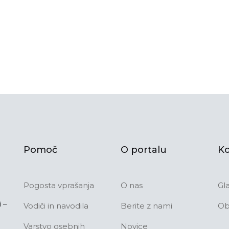
Pomoč
O portalu
Ko
Pogosta vprašanja
O nas
Gl
 –
Vodiči in navodila
Berite z nami
Ob
Varstvo osebnih
Novice