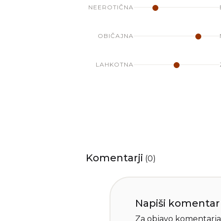
NEEROTIČNA
OBIČAJNA
LAHKOTNA
Komentarji
(
0
)
Napiši komentar
Za objavo komentarja