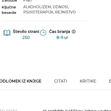
Založba
Fran
Ključne
ALKOHOLIZEM
,
ODNOSI
,
PSIHOTERAPIJA
,
REJNIŠTVO
besede
Število strani
Čas branja
250
8-9 ur
ODLOMEK IZ KNJIGE
CITATI
KRITIKE
ŽALOSTNA