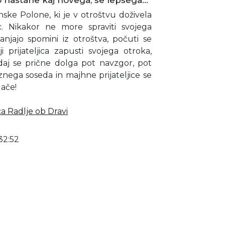
 nastane kaj novega, še lepšega...
enske Polone, ki je v otroštvu doživela
ic. Nikakor ne more spraviti svojega
anjajo spomini iz otroštva, počuti se
prijateljica zapusti svojega otroka,
edaj se prične dolga pot navzgor, pot
znega soseda in majhne prijateljice se
gače!
ca Radlje ob Dravi
32:52