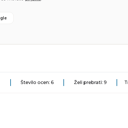
gle
Število ocen: 6
Želi prebrati: 9
T