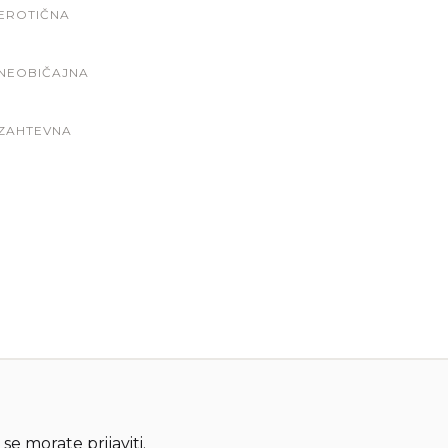
EROTIČNA
NEOBIČAJNA
ZAHTEVNA
 se morate
prijaviti
.