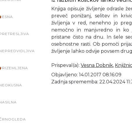
Iz razbitih koščkov lahko vedno
Knjiga opisuje življenje odrasle ž
preveč ponižanj, selitev in kriv
RESNA
življenja v red, nenehno jo preg
nemočno in manjvredno in ko ji 
PRETRESLJIVA
pristane čisto na dnu. In šele s
osebnostne rasti. Ob pomoči prija
življenje lahko odvije povsem dru
NEPREDVIDLJIVA
Prispeval(a)
:
Vesna Dobnik
,
Knjižni
PRIZEMLJENA
Objavljeno: 14.01.2017 08:16:09
Zadnja sprememba: 22.04.2024 11:
NEOKUSNA
NASILNA
ČRNOGLEDA